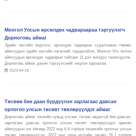
Монгол Улсын өрсөлдөх чадвараараа тэргүүлэгч
Дорноговь аймаг
Эдийн засгийн бодлого, өрсөлдөх чадварын судалгааны төвөөс
аймгуудын эдийн засгийн хөгжлийг тодорхойлж, Монгол Улс болон
аймгуудын өрсөлдөх чадварын тайланг 11 дэх жилдээ танилцуулж,
Дорноговь аймаг дахин тэргүүлснийг онцлон зарлалаа.
2023-04-18
Төсвөө бие даан бүрдүүлэн зарлагаас давсан
орлогоо улсын төсөвт төвлөрүүлдэг аймаг
Дорноговь аймаг төсвийн хувьд улсаас татаас авдаггүй бие даасан,
зарлагаас давсан орлогоо улсын төсөвт төвлөрүүлдэг цөөхөн
аймгуудын нэг бөгөөд 2022 онд 6.6 тэрбум төгрөгийн орлогыг улсын
төсөвт төвлөрүүлсэн. 2022 онд орон нутгийн төсөвт 76.1 тэрбум