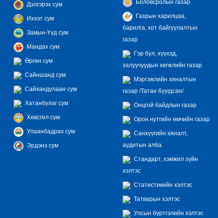
Боловсролын газар
Дэлгэрэх сум
Газрын харилцаа,
Иххэт сум
барилга, хот байгуулалтын
Замын-Үүд сум
газар
Мандах сум
Гэр бүл, хүүхэд,
Өргөн сум
залуучуудын хөгжлийн газар
Сайншанд сум
Мэргэжлийн хяналтын
Сайхандулаан сум
газар /Татан буугдсан/
Хатанбулаг сум
Онцгой байдлын газар
Хөвсгөл сум
Орон нутгийн өмчийн газар
Улаанбадрах сум
Санхүүгийн хяналт,
аудитын алба
Эрдэнэ сум
Стандарт, хэмжил зүйн
хэлтэс
Статистикийн хэлтэс
Татварын хэлтэс
Улсын бүртгэлийн хэлтэс