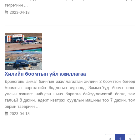
төгрөгийн ...
2023-04-18
Хилийн боомтын үйл ажиллагаа
Дорноговь аймаг байнгын ажиллагаатай хилийн 2 боомттой бөгөөд
Боомтын сэргэлтийн бодлогын хүрээнд Замын-Үүд боомт олон
улсын жишигт нийцсэн шинэ барилга байгууламжтай болж, зам
талбай 8 дахин, өдөрт нэвтрэх суудлын машины тоо 7 дахин, том
оврын тээврийн ...
2023-04-18
1