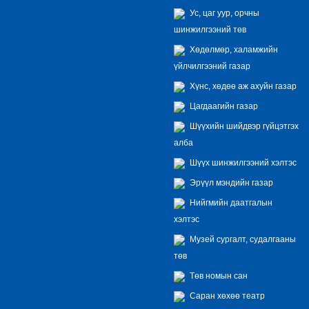
Ус, цаг уур, орчны
шинжилгээний төв
Хөдөлмөр, халамжийн
үйлчилгээний газар
Хүнс, хөдөө аж ахуйн газар
Цагдаагийн газар
Шүүхийн шийдвэр гүйцэтгэх
алба
Шүүх шинжилгээний хэлтэс
Эрүүл мэндийн газар
Нийгмийн даатгалын
хэлтэс
Музей сургалт, судалгааны
төв
Төв номын сан
Саран хөхөө театр