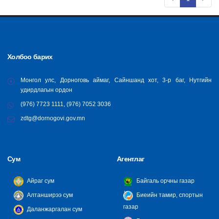
Холбоо барих
Монгол улс, Дорноговь аймаг, Сайншанд хот, 3-р баг, Нутгийн
удирдлагын ордон
(976) 7723 1111, (976) 7052 3036
zdtg@dornogovi.gov.mn
Сум
Агентлаг
Айраг сум
Байгаль орчны газар
Алтанширээ сум
Биеийн тамир, спортын
газар
Даланжаргалан сум