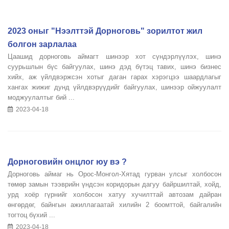
2023 оныг "Нээлттэй Дорноговь" зорилтот жил
болгон зарлалаа
Цаашид дорноговь аймагт шинээр хот сүндэрлүүлэх, шинэ
суурьшлын бүс байгуулах, шинэ дэд бүтэц тавих, шинэ бизнес
хийх, аж үйлдвэржсэн хотыг даган гарах хэрэгцээ шаардлагыг
хангах жижиг дунд үйлдвэрүүдийг байгуулах, шинээр ойжуулалт
моджуулалтыг бий ...
2023-04-18
Дорноговийн онцлог юу вэ ?
Дорноговь аймаг нь Орос-Монгол-Хятад гурван улсыг холбосон
төмөр замын тээврийн үндсэн коридорын дагуу байршилтай, хойд,
урд хоёр гүрнийг холбосон хатуу хучилттай автозам дайран
өнгөрдөг, байнгын ажиллагаатай хилийн 2 боомттой, байгалийн
тогтоц бүхий ...
2023-04-18