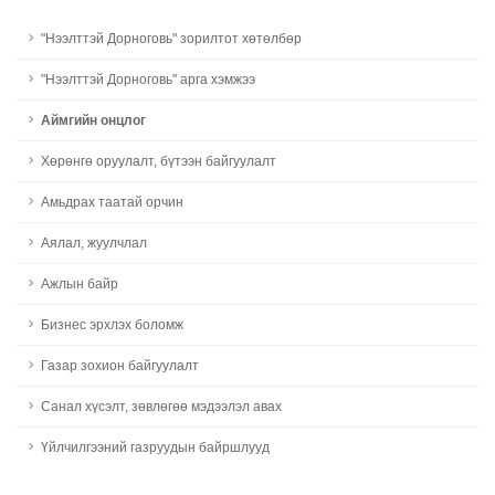
"Нээлттэй Дорноговь" зорилтот хөтөлбөр
"Нээлттэй Дорноговь" арга хэмжээ
Аймгийн онцлог
Хөрөнгө оруулалт, бүтээн байгуулалт
Амьдрах таатай орчин
Аялал, жуулчлал
Ажлын байр
Бизнес эрхлэх боломж
Газар зохион байгуулалт
Санал хүсэлт, зөвлөгөө мэдээлэл авах
Үйлчилгээний газруудын байршлууд