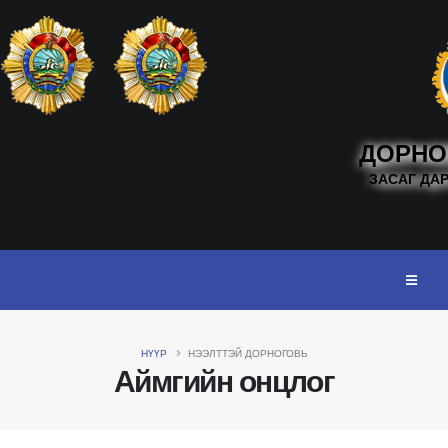
ДОРНО
ЗАСАГ ДА
НҮҮР
НЭЭЛТТЭЙ ДОРНОГОВЬ
Аймгийн онцлог