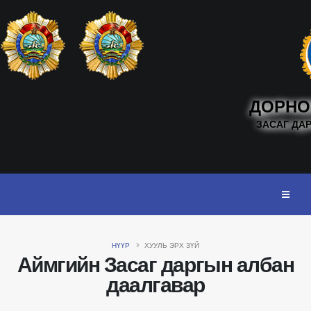
ДОРНО
ЗАСАГ ДА
НҮҮР
ХУУЛЬ ЭРХ ЗҮЙ
Аймгийн Засаг даргын албан
даалгавар