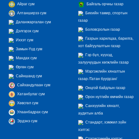
Айраг сум
Байгаль орчны газар
Алтанширээ сум
Биеийн тамир, спортын
газар
Даланжаргалан сум
Боловсролын газар
Дэлгэрэх сум
Газрын харилцаа, барилга,
Иххэт сум
хот байгуулалтын газар
Замын-Үүд сум
Гэр бүл, хүүхэд,
Мандах сум
залуучуудын хөгжлийн газар
Өргөн сум
Мэргэжлийн хяналтын
Сайншанд сум
газар /Татан буугдсан/
Сайхандулаан сум
Онцгой байдлын газар
Хатанбулаг сум
Орон нутгийн өмчийн газар
Хөвсгөл сум
Санхүүгийн хяналт,
Улаанбадрах сум
аудитын алба
Эрдэнэ сум
Стандарт, хэмжил зүйн
хэлтэс
Статистикийн хэлтэс