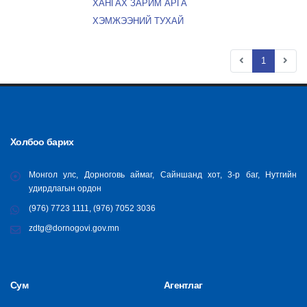
ХАНГАХ ЗАРИМ АРГА
ХЭМЖЭЭНИЙ ТУХАЙ
1
Холбоо барих
Монгол улс, Дорноговь аймаг, Сайншанд хот, 3-р баг, Нутгийн
удирдлагын ордон
(976) 7723 1111, (976) 7052 3036
zdtg@dornogovi.gov.mn
Сум
Агентлаг