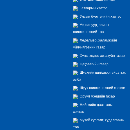
Татварын хэлтэс
Улсын бүртгэлийн хэлтэс
Ус, цаг уур, орчны
шинжилгээний төв
Хөдөлмөр, халамжийн
үйлчилгээний газар
Хүнс, хөдөө аж ахуйн газар
Цагдаагийн газар
Шүүхийн шийдвэр гүйцэтгэх
алба
Шүүх шинжилгээний хэлтэс
Эрүүл мэндийн газар
Нийгмийн даатгалын
хэлтэс
Музей сургалт, судалгааны
төв