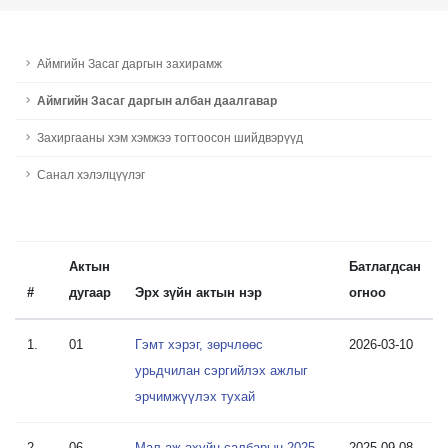
Аймгийн Засаг даргын захирамж
Аймгийн Засаг даргын албан даалгавар
Захиргааны хэм хэмжээ тогтоосон шийдвэрүүд
Санал хэлэлцүүлэг
Актын
Батлагдсан
#
дугаар
Эрх зүйн актын нэр
огноо
1.
01
Гэмт хэрэг, зөрчлөөс
2026-03-10
урьдчилан сэргийлэх ажлыг
эрчимжүүлэх тухай
2.
06
Мал аж ахуйн салбарын 2025-
2025-09-08