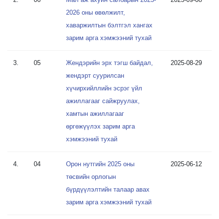
2026 оны өвөлжилт,
хаваржилтын бэлтгэл хангах
зарим арга хэмжээний тухай
3.
05
Жендэрийн эрх тэгш байдал,
2025-08-29
жендэрт суурилсан
хүчирхийллийн эсрэг үйл
ажиллагааг сайжруулах,
хамтын ажиллагааг
өргөжүүлэх зарим арга
хэмжээний тухай
4.
04
Орон нутгийн 2025 оны
2025-06-12
төсвийн орлогын
бүрдүүлэлтийн талаар авах
зарим арга хэмжээний тухай