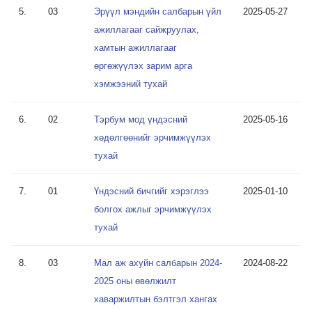
5.
03
Эрүүл мэндийн салбарын үйл
2025-05-27
ажиллагааг сайжруулах,
хамтын ажиллагааг
өргөжүүлэх зарим арга
хэмжээний тухай
6.
02
Тэрбум мод үндэсний
2025-05-16
хөдөлгөөнийг эрчимжүүлэх
тухай
7.
01
Үндэсний бичгийг хэрэглээ
2025-01-10
болгох ажлыг эрчимжүүлэх
тухай
8.
03
Мал аж ахуйн салбарын 2024-
2024-08-22
2025 оны өвөлжилт
хаваржилтын бэлтгэл хангах