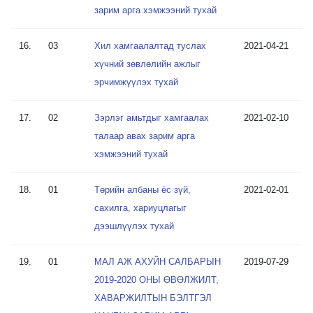
зарим арга хэмжээний тухай
16.
03
Хил хамгаалалтад туслах
2021-04-21
хүчний зөвлөлийн ажлыг
эрчимжүүлэх тухай
17.
02
Зэрлэг амьтдыг хамгаалах
2021-02-10
талаар авах зарим арга
хэмжээний тухай
18.
01
Төрийн албаны ёс зүй,
2021-02-01
сахилга, хариуцлагыг
дээшлүүлэх тухай
19.
01
МАЛ АЖ АХУЙН САЛБАРЫН
2019-07-29
2019-2020 ОНЫ ӨВӨЛЖИЛТ,
ХАВАРЖИЛТЫН БЭЛТГЭЛ