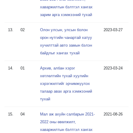
хаваржилтын бэлтгэл хангах
зарим арга хэмжээний тухай
13.
02
Олон улсын, улсын болон
2023-03-27
орон нутгийн чанартай хатуу
хучилттай авто замын бэлэн
байдлыг хангах тухай
14.
01
Архив, албан хэрэг
2023-03-24
хөтлөлтийн тухай хуулийн
хэрэгжилтийг эрчимжүүлэх
талаар авах арга хэмжээний
тухай
15.
04
Мал аж ахуйн салбарын 2021-
2021-08-26
2022 оны өвөлжилт,
хаваржилтын бэлтгэл хангах