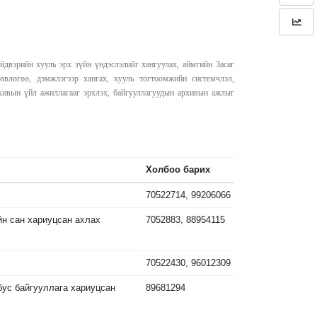
ийдвэрийн хууль эрх зүйн үндэслэлийг хангуулах, аймгийн Засаг
өвлөгөө, дэмжлэгээр хангах, хууль тогтоомжийн системчлэл,
рхивын үйл ажиллагааг эрхлэх, байгууллагуудын архивын ажлыг
Холбоо барих
70522714, 99206066
йн сан хариуцсан ахлах
7052883, 88954115
70522430, 96012309
 бус байгууллага хариуцсан
89681294