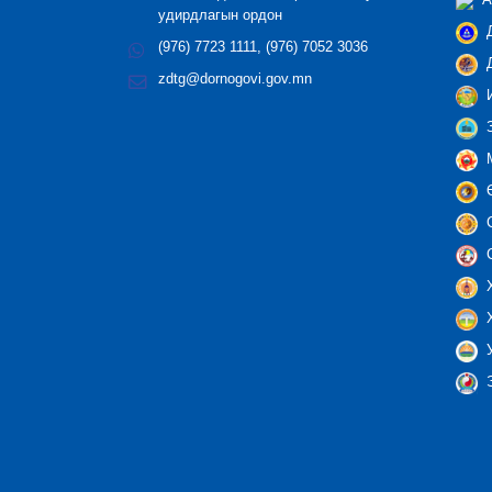
А
удирдлагын ордон
Д
(976) 7723 1111, (976) 7052 3036
Д
zdtg@dornogovi.gov.mn
И
З
М
Ө
С
С
Х
Х
У
Э