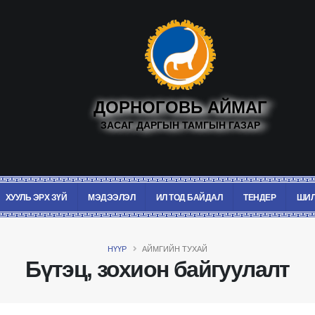
ДОРНОГОВЬ АЙМАГ
ЗАСАГ ДАРГЫН ТАМГЫН ГАЗАР
ХУУЛЬ ЭРХ ЗҮЙ
МЭДЭЭЛЭЛ
ИЛ ТОД БАЙДАЛ
ТЕНДЕР
ШИЛ
НҮҮР
АЙМГИЙН ТУХАЙ
Бүтэц, зохион байгуулалт