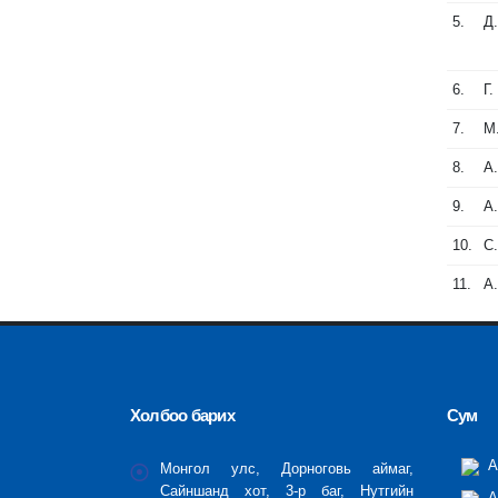
5.
Д
6.
Г.
7.
М
8.
А
9.
А
10.
С
11.
А
Холбоо барих
Сум
А
Монгол улс, Дорноговь аймаг,
Сайншанд хот, 3-р баг, Нутгийн