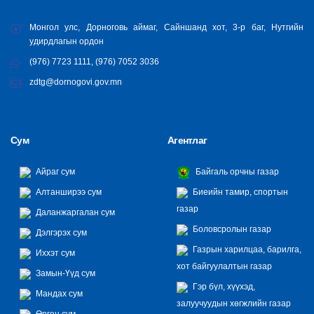
Монгол улс, Дорноговь аймаг, Сайншанд хот, 3-р баг, Нутгийн
удирдлагын ордон
(976) 7723 1111, (976) 7052 3036
zdtg@dornogovi.gov.mn
Сум
Агентлаг
Айраг сум
Байгаль орчны газар
Алтанширээ сум
Биеийн тамир, спортын
газар
Даланжаргалан сум
Боловсролын газар
Дэлгэрэх сум
Газрын харилцаа, барилга,
Иххэт сум
хот байгуулалтын газар
Замын-Үүд сум
Гэр бүл, хүүхэд,
Мандах сум
залуучуудын хөгжлийн газар
Өргөн сум