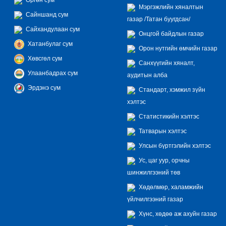
Мэргэжлийн хяналтын
Сайншанд сум
газар /Татан буугдсан/
Сайхандулаан сум
Онцгой байдлын газар
Хатанбулаг сум
Орон нутгийн өмчийн газар
Хөвсгөл сум
Санхүүгийн хяналт,
Улаанбадрах сум
аудитын алба
Эрдэнэ сум
Стандарт, хэмжил зүйн
хэлтэс
Статистикийн хэлтэс
Татварын хэлтэс
Улсын бүртгэлийн хэлтэс
Ус, цаг уур, орчны
шинжилгээний төв
Хөдөлмөр, халамжийн
үйлчилгээний газар
Хүнс, хөдөө аж ахуйн газар