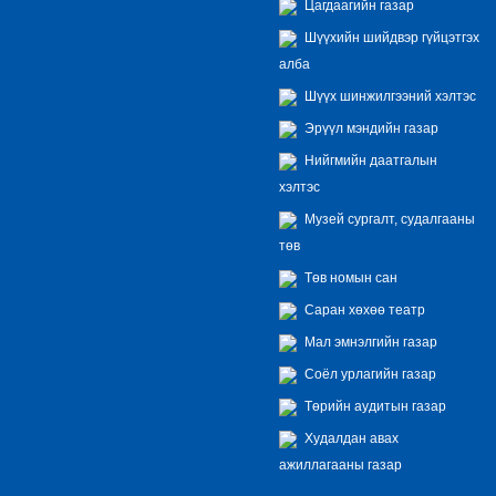
Цагдаагийн газар
Шүүхийн шийдвэр гүйцэтгэх
алба
Шүүх шинжилгээний хэлтэс
Эрүүл мэндийн газар
Нийгмийн даатгалын
хэлтэс
Музей сургалт, судалгааны
төв
Төв номын сан
Саран хөхөө театр
Мал эмнэлгийн газар
Соёл урлагийн газар
Төрийн аудитын газар
Худалдан авах
ажиллагааны газар