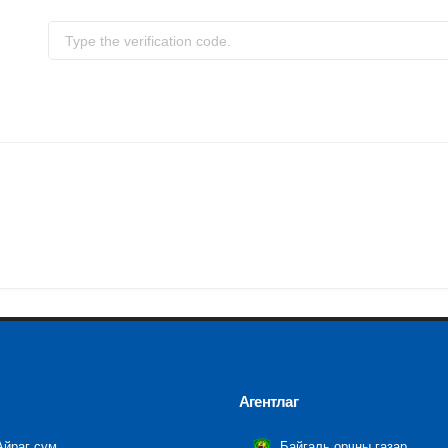
Агентлаг
йраг сум
Байгаль орчны газар