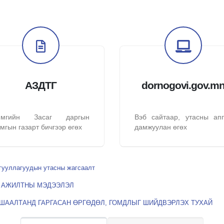
АЗДТГ
dornogovi.gov.m
ймгийн Засаг даргын
Вэб сайтаар, утасны ап
мгын газарт бичгээр өгөх
дамжуулан өгөх
гууллагуудын утасны жагсаалт
Х АЖИЛТНЫ МЭДЭЭЛЭЛ
УШААЛТАНД ГАРГАСАН ӨРГӨДӨЛ, ГОМДЛЫГ ШИЙДВЭРЛЭХ ТУХАЙ