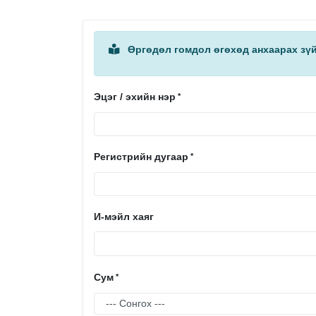
Өргөдөл гомдол өгөхөд анхаарах зүй
Эцэг / эхийн нэр
Регистрийн дугаар
И-мэйл хаяг
Сум