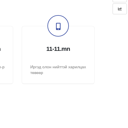
n
11-11.mn
п-р
Иргэд олон нийттэй харилцах
төвөөр