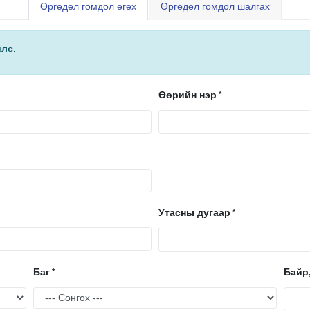
Өргөдөл гомдол өгөх
Өргөдөл гомдол шалгах
лс.
Өөрийн нэр
Утасны дугаар
Баг
Байр