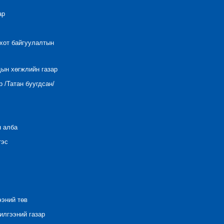
ар
 хот байгуулалтын
дын хөгжлийн газар
 /Татан буугдсан/
н алба
тэс
ээний төв
лгээний газар