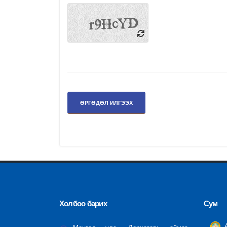
Холбоо барих
Сум
А