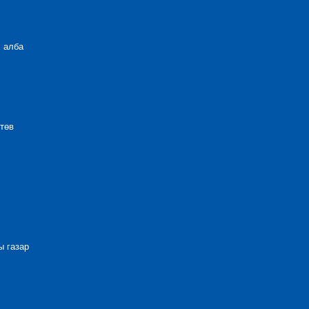
 алба
төв
 газар