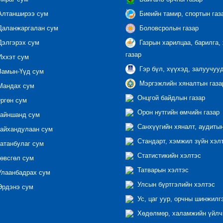
лтанширээ сум
Биеийн тамир, спортын газ
аланжаргалан сум
Боловсролын газар
элгэрэх сум
Газрын харилцаа, барилга,
газар
ххэт сум
Гэр бүл, хүүхэд, залуучуу
амын-Үүд сум
Мэргэжлийн хяналтын газар
андах сум
Онцгой байдлын газар
ргөн сум
Орон нутгийн өмчийн газар
айншанд сум
Санхүүгийн хяналт, аудиты
айхандулаан сум
Стандарт, хэмжил зүйн хэл
атанбулаг сум
Статистикийн хэлтэс
өвсгөл сум
Татварын хэлтэс
лаанбадрах сум
Улсын бүртгэлийн хэлтэс
рдэнэ сум
Ус, цаг уур, орчны шинжилг
Хөдөлмөр, халамжийн үйлчи