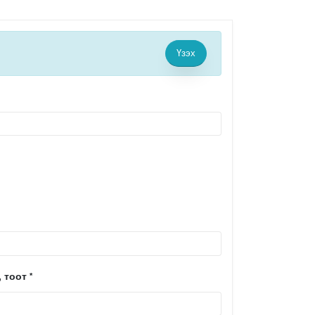
Үзэх
, тоот