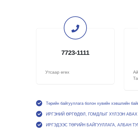
7723-1111
Утсаар өгөх
А
Та
Төрийн байгууллага болон хувийн хэвшлийн бай
ИРГЭНИЙ ӨРГӨДӨЛ, ГОМДЛЫГ ХҮЛЭЭН АВА
ИРГЭДЭЭС ТӨРИЙН БАЙГУУЛЛАГА, АЛБАН Т