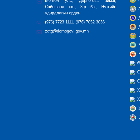
Монгол улс, Дорноговь аймаг,
Сайншанд хот, 3-р баг, Нутгийн
А
удирдлагын ордон
Д
(976) 7723 1111, (976) 7052 3036
Д
zdtg@dornogovi.gov.mn
И
З
М
Ө
С
С
Х
Х
У
Э