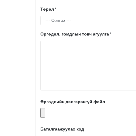
Төрөл
Өргөдөл, гомдлын товч агуулга
Өргөдлийн дэлгэрэнгүй файл
Баталгаажуулах код