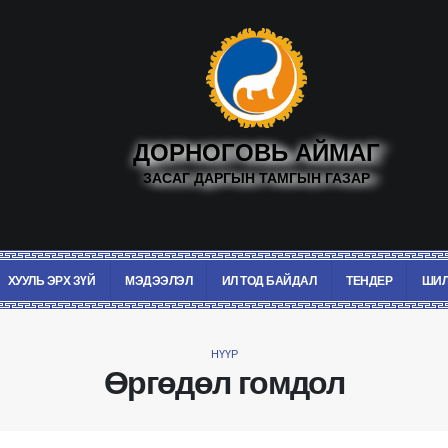
ДОРНОГОВЬ АЙМАГ
ЗАСАГ ДАРГЫН ТАМГЫН ГАЗАР
ХУУЛЬ ЭРХ ЗҮЙ
МЭДЭЭЛЭЛ
ИЛ ТОД БАЙДАЛ
ТЕНДЕР
ШИЛ
НҮҮР
Өргөдөл гомдол