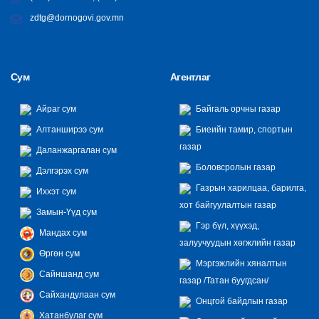
zdtg@dornogovi.gov.mn
Сум
Агентлаг
Айраг сум
Байгаль орчны газар
Алтанширээ сум
Биеийн тамир, спортын
газар
Даланжаргалан сум
Боловсролын газар
Дэлгэрэх сум
Газрын харилцаа, барилга,
Иххэт сум
хот байгуулалтын газар
Замын-Үүд сум
Гэр бүл, хүүхэд,
Мандах сум
залуучуудын хөгжлийн газар
Өргөн сум
Мэргэжлийн хяналтын
Сайншанд сум
газар /Татан буугдсан/
Сайхандулаан сум
Онцгой байдлын газар
Хатанбулаг сум