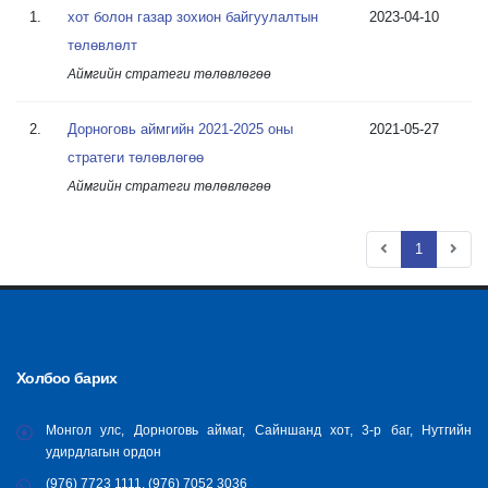
1.
хот болон газар зохион байгуулалтын
2023-04-10
төлөвлөлт
Аймгийн стратеги төлөвлөгөө
2.
Дорноговь аймгийн 2021-2025 оны
2021-05-27
стратеги төлөвлөгөө
Аймгийн стратеги төлөвлөгөө
1
Холбоо барих
Монгол улс, Дорноговь аймаг, Сайншанд хот, 3-р баг, Нутгийн
удирдлагын ордон
(976) 7723 1111, (976) 7052 3036