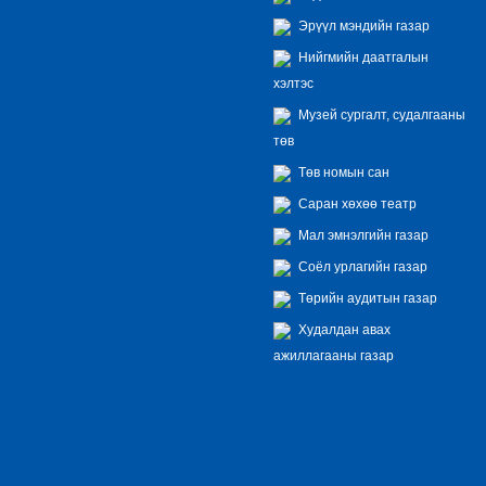
Эрүүл мэндийн газар
Нийгмийн даатгалын
хэлтэс
Музей сургалт, судалгааны
төв
Төв номын сан
Саран хөхөө театр
Мал эмнэлгийн газар
Соёл урлагийн газар
Төрийн аудитын газар
Худалдан авах
ажиллагааны газар