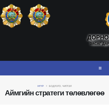
ДОРНО
ЗАСАГ ДА
НҮҮР
БОДЛОГО, ЧИГЛЭЛ
Аймгийн стратеги төлөвлөгөө