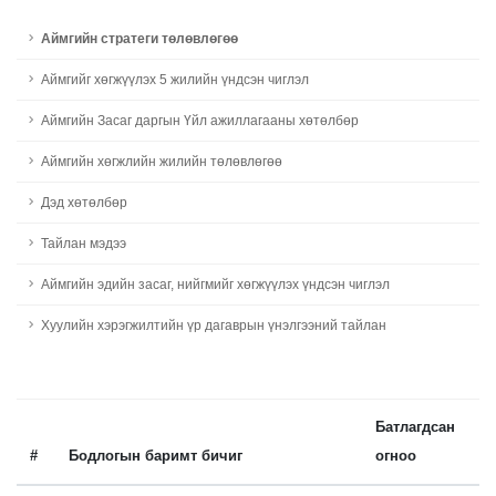
Аймгийн стратеги төлөвлөгөө
Aймгийг хөгжүүлэх 5 жилийн үндсэн чиглэл
Аймгийн Засаг даргын Үйл ажиллагааны хөтөлбөр
Aймгийн хөгжлийн жилийн төлөвлөгөө
Дэд хөтөлбөр
Тайлан мэдээ
Аймгийн эдийн засаг, нийгмийг хөгжүүлэх үндсэн чиглэл
Хуулийн хэрэгжилтийн үр дагаврын үнэлгээний тайлан
Батлагдсан
#
Бодлогын баримт бичиг
огноо