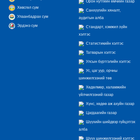
Орон нутгийн өмчийн газар
Хөвсгөл сум
Санхүүгийн хяналт,
Улаанбадрах сум
аудитын алба
Эрдэнэ сум
Стандарт, хэмжил зүйн
хэлтэс
Статистикийн хэлтэс
Татварын хэлтэс
Улсын бүртгэлийн хэлтэс
Ус, цаг уур, орчны
шинжилгээний төв
Хөдөлмөр, халамжийн
үйлчилгээний газар
Хүнс, хөдөө аж ахуйн газар
Цагдаагийн газар
Шүүхийн шийдвэр гүйцэтгэх
алба
Шүүх шинжилгээний хэлтэс