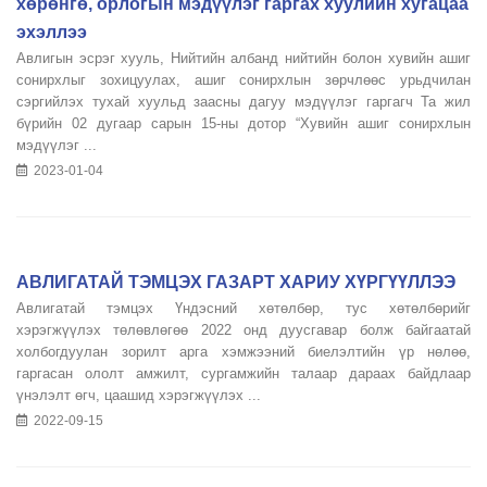
хөрөнгө, орлогын мэдүүлэг гаргах хуулийн хугацаа
эхэллээ
Авлигын эсрэг хууль, Нийтийн албанд нийтийн болон хувийн ашиг
сонирхлыг зохицуулах, ашиг сонирхлын зөрчлөөс урьдчилан
сэргийлэх тухай хуульд заасны дагуу мэдүүлэг гаргагч Та жил
бүрийн 02 дугаар сарын 15-ны дотор “Хувийн ашиг сонирхлын
мэдүүлэг ...
2023-01-04
АВЛИГАТАЙ ТЭМЦЭХ ГАЗАРТ ХАРИУ ХҮРГҮҮЛЛЭЭ
Авлигатай тэмцэх Үндэсний хөтөлбөр, тус хөтөлбөрийг
хэрэгжүүлэх төлөвлөгөө 2022 онд дуусгавар болж байгаатай
холбогдуулан зорилт арга хэмжээний биелэлтийн үр нөлөө,
гаргасан ололт амжилт, сургамжийн талаар дараах байдлаар
үнэлэлт өгч, цаашид хэрэгжүүлэх ...
2022-09-15