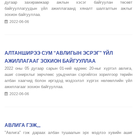
дугаар захирамжаар ажлын хэсэг байгуулан төсөвт
байгууллагуудын үйл ажиллагаанд хяналт шалгалтын ажлыг
зохион байгууллаа.
2022-06-06
АЛТАНШИРЭЭ СУМ “АВЛИГЫН ЭСРЭГ” ҮЙЛ
АЖИЛЛАГААГ ЗОХИОН БАЙГУУЛЛАА
2022 оны 05 дугаар сарын 01-ний өдрөөс 20-ныг хүртэл авлига,
ашиг сонирхлыг зөрчлөөс урьдчилан сэргийлэх зорилгоор төрийн
албан хаагчид болон иргэдэд мэдээлэл хүргэх нөлөөллийн үйл
ажиллагааг зохион байгууллаа.
2022-06-06
АВЛИГА ГЭЖ,,,
"Авлига" гэж дараах албан тушаалын эрх мэдлээ хувийн ашиг