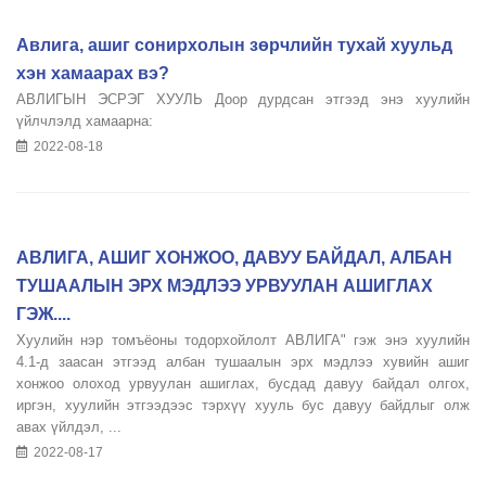
Авлига, ашиг сонирхолын зөрчлийн тухай хуульд
хэн хамаарах вэ?
АВЛИГЫН ЭСРЭГ ХУУЛЬ Доор дурдсан этгээд энэ хуулийн
үйлчлэлд хамаарна:
2022-08-18
АВЛИГА, АШИГ ХОНЖОО, ДАВУУ БАЙДАЛ, АЛБАН
ТУШААЛЫН ЭРХ МЭДЛЭЭ УРВУУЛАН АШИГЛАХ
ГЭЖ....
Хуулийн нэр томъёоны тодорхойлолт АВЛИГА" гэж энэ хуулийн
4.1-д заасан этгээд албан тушаалын эрх мэдлээ хувийн ашиг
хонжоо олоход урвуулан ашиглах, бусдад давуу байдал олгох,
иргэн, хуулийн этгээдээс тэрхүү хууль бус давуу байдлыг олж
авах үйлдэл, ...
2022-08-17