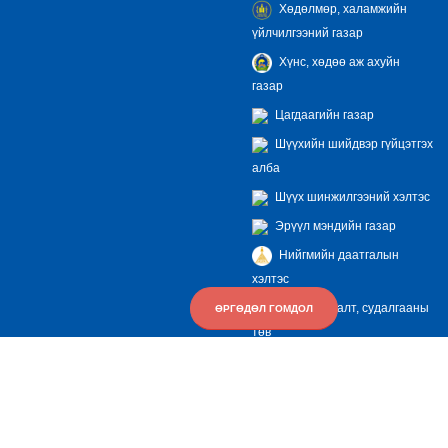
Хөдөлмөр, халамжийн
үйлчилгээний газар
Хүнс, хөдөө аж ахуйн
газар
Цагдаагийн газар
Шүүхийн шийдвэр гүйцэтгэх
алба
Шүүх шинжилгээний хэлтэс
Эрүүл мэндийн газар
Нийгмийн даатгалын
хэлтэс
Музей сургалт, судалгааны
ӨРГӨДӨЛ ГОМДОЛ
төв
Төв номын сан
Саран хөхөө театр
Мал эмнэлгийн газар
Соёл урлагийн газар