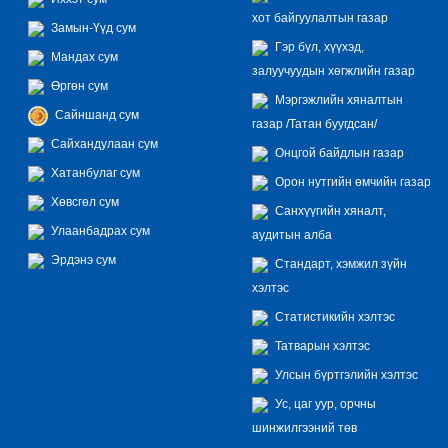
хот байгуулалтын газар
Замын-Үүд сум
Гэр бүл, хүүхэд,
Мандах сум
залуучуудын хөгжлийн газар
Өргөн сум
Мэргэжлийн хяналтын
Сайншанд сум
газар /Татан буугдсан/
Сайхандулаан сум
Онцгой байдлын газар
Хатанбулаг сум
Орон нутгийн өмчийн газар
Хөвсгөл сум
Санхүүгийн хяналт,
Улаанбадрах сум
аудитын алба
Эрдэнэ сум
Стандарт, хэмжил зүйн
хэлтэс
Статистикийн хэлтэс
Татварын хэлтэс
Улсын бүртгэлийн хэлтэс
Ус, цаг уур, орчны
шинжилгээний төв