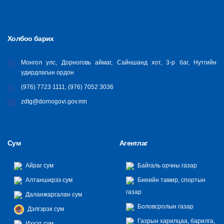
Холбоо барих
Монгол улс, Дорноговь аймаг, Сайншанд хот, 3-р баг, Нутгийн
удирдлагын ордон
(976) 7723 1111, (976) 7052 3036
zdtg@dornogovi.gov.mn
Сум
Агентлаг
Айраг сум
Байгаль орчны газар
Алтанширээ сум
Биеийн тамир, спортын
газар
Даланжаргалан сум
Боловсролын газар
Дэлгэрэх сум
Газрын харилцаа, барилга,
Иххэт сум