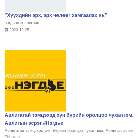
"Хүүхдийн эрх, эрх чөлөөг хамгаалах нь"
нэгдсэн зөвлөгөөн
2023-12-25
Авлигатай тэмцэхэд хүн бүрийн оролцоо чухал юм.
Авлигын эсрэг #Нэгдье
Авлигатай тэмцэхэд хүн бүрийн оролцоо чухал юм. Авлигын эсрэг
#Нэгдье