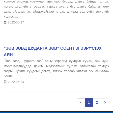
хонжоо олоход урвуулан ашиглах, бусдад давуу байдал олгох,
иргэн, хуулийн этгээдээс тэрхүү хууль бус давуу байдлыг олж
авах үйлдэл, эс үйлдэхүйгээр илрэх аливаа эрх зүйн зөрчлийг
хэлнэ. ...
2022-05-27
"ЗӨВ ЗӨВД ШУДАРГА ЗӨВ" СОЁН ГЭГЭЭРҮҮЛЭХ
АЯН
"Зөв зөвд шударга зөв" аяны хүрээнд сумдын хууль, эрх зүйн
мэргэжилтнүүдэд цахим мэдээллийг түгээх Авлигатай тэмцэх
газрын цахим хуудсыг дагах, түгээх талаар чиглэл өгч ажиллаж
байна.
2022-05-24
1
2