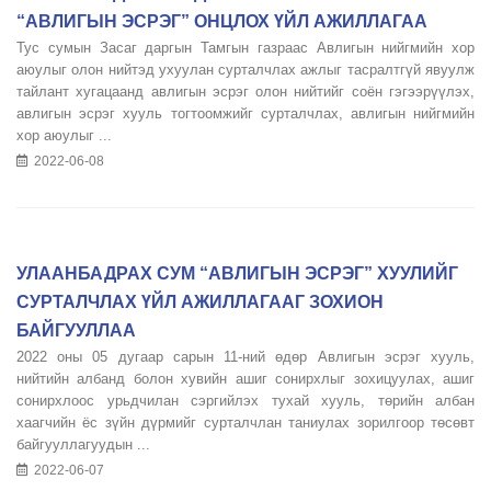
“АВЛИГЫН ЭСРЭГ” ОНЦЛОХ ҮЙЛ АЖИЛЛАГАА
Тус сумын Засаг даргын Тамгын газраас Авлигын нийгмийн хор
аюулыг олон нийтэд ухуулан сурталчлах ажлыг тасралтгүй явуулж
тайлант хугацаанд авлигын эсрэг олон нийтийг соён гэгээрүүлэх,
авлигын эсрэг хууль тогтоомжийг сурталчлах, авлигын нийгмийн
хор аюулыг ...
2022-06-08
УЛААНБАДРАХ СУМ “АВЛИГЫН ЭСРЭГ” ХУУЛИЙГ
СУРТАЛЧЛАХ ҮЙЛ АЖИЛЛАГААГ ЗОХИОН
БАЙГУУЛЛАА
2022 оны 05 дугаар сарын 11-ний өдөр Авлигын эсрэг хууль,
нийтийн албанд болон хувийн ашиг сонирхлыг зохицуулах, ашиг
сонирхлоос урьдчилан сэргийлэх тухай хууль, төрийн албан
хаагчийн ёс зүйн дүрмийг сурталчлан таниулах зорилгоор төсөвт
байгууллагуудын ...
2022-06-07