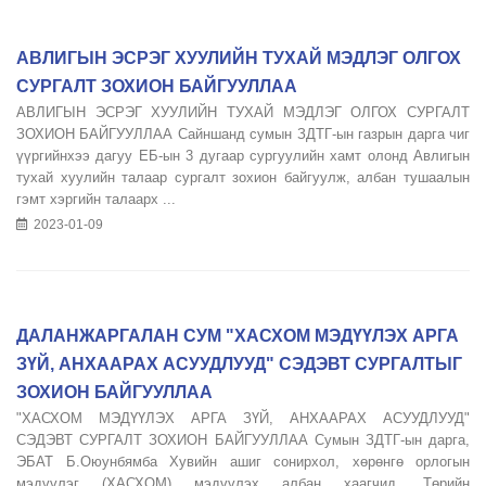
АВЛИГЫН ЭСРЭГ ХУУЛИЙН ТУХАЙ МЭДЛЭГ ОЛГОХ
СУРГАЛТ ЗОХИОН БАЙГУУЛЛАА
АВЛИГЫН ЭСРЭГ ХУУЛИЙН ТУХАЙ МЭДЛЭГ ОЛГОХ СУРГАЛТ
ЗОХИОН БАЙГУУЛЛАА Сайншанд сумын ЗДТГ-ын газрын дарга чиг
үүргийнхээ дагуу ЕБ-ын 3 дугаар сургуулийн хамт олонд Авлигын
тухай хуулийн талаар сургалт зохион байгуулж, албан тушаалын
гэмт хэргийн талаарх ...
2023-01-09
ДАЛАНЖАРГАЛАН СУМ "ХАСХОМ МЭДҮҮЛЭХ АРГА
ЗҮЙ, АНХААРАХ АСУУДЛУУД" СЭДЭВТ СУРГАЛТЫГ
ЗОХИОН БАЙГУУЛЛАА
"ХАСХОМ МЭДҮҮЛЭХ АРГА ЗҮЙ, АНХААРАХ АСУУДЛУУД"
СЭДЭВТ СУРГАЛТ ЗОХИОН БАЙГУУЛЛАА Сумын ЗДТГ-ын дарга,
ЭБАТ Б.Оюунбямба Хувийн ашиг сонирхол, хөрөнгө орлогын
мэдүүлэг (ХАСХОМ) мэдүүлэх албан хаагчид, Төрийн