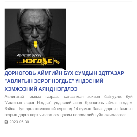
ДОРНОГОВЬ АЙМГИЙН БҮХ СУМДЫН ЗДТГАЗАР
"АВЛИГЫН ЭСРЭГ НЭГДЬЕ" ҮНДЭСНИЙ
ХЭМЖЭЭНИЙ АЯНД НЭГДЛЭЭ
Авлигатай тэмцэх газраас санаачлан зохион байгуулж буй
"Авлигын эсрэг Нэгдье" үндэсний аянд Дорноговь аймаг нэгдэж
байна. Тус арга хэмжээний хүрээнд 14 сумын Засаг даргын Тамгын
газрын дарга нарт чиглэл өгч цахим нөлөөллийн үйл ажиллагааг ...
2023-05-30