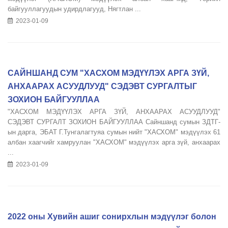
байгууллагуудын удирдлагууд, Нягтлан ...
2023-01-09
САЙНШАНД СУМ "ХАСХОМ МЭДҮҮЛЭХ АРГА ЗҮЙ,
АНХААРАХ АСУУДЛУУД" СЭДЭВТ СУРГАЛТЫГ
ЗОХИОН БАЙГУУЛЛАА
"ХАСХОМ МЭДҮҮЛЭХ АРГА ЗҮЙ, АНХААРАХ АСУУДЛУУД"
СЭДЭВТ СУРГАЛТ ЗОХИОН БАЙГУУЛЛАА Сайншанд сумын ЗДТГ-
ын дарга, ЭБАТ Г.Тунгалагтуяа сумын нийт "ХАСХОМ" мэдүүлэх 61
албан хаагчийг хамруулан "ХАСХОМ" мэдүүлэх арга зүй, анхаарах
...
2023-01-09
2022 оны Хувийн ашиг сонирхлын мэдүүлэг болон