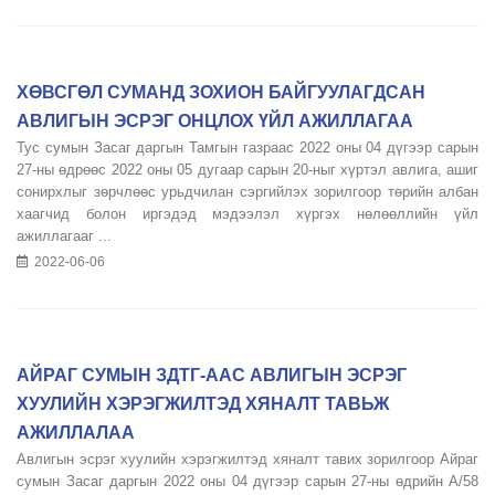
ХӨВСГӨЛ СУМАНД ЗОХИОН БАЙГУУЛАГДСАН
АВЛИГЫН ЭСРЭГ ОНЦЛОХ ҮЙЛ АЖИЛЛАГАА
Тус сумын Засаг даргын Тамгын газраас 2022 оны 04 дүгээр сарын
27-ны өдрөөс 2022 оны 05 дугаар сарын 20-ныг хүртэл авлига, ашиг
сонирхлыг зөрчлөөс урьдчилан сэргийлэх зорилгоор төрийн албан
хаагчид болон иргэдэд мэдээлэл хүргэх нөлөөллийн үйл
ажиллагааг ...
2022-06-06
АЙРАГ СУМЫН ЗДТГ-ААС АВЛИГЫН ЭСРЭГ
ХУУЛИЙН ХЭРЭГЖИЛТЭД ХЯНАЛТ ТАВЬЖ
АЖИЛЛАЛАА
Авлигын эсрэг хуулийн хэрэгжилтэд хяналт тавих зорилгоор Айраг
сумын Засаг даргын 2022 оны 04 дүгээр сарын 27-ны өдрийн А/58