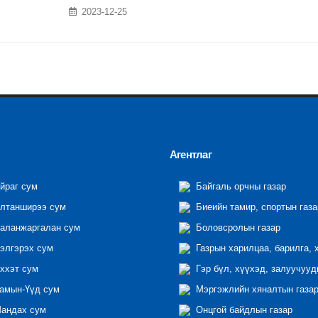
2023-12-25
Агентлаг
йраг сум
Байгаль орчны газар
лтанширээ сум
Биеийн тамир, спортын газа
аланжаргалан сум
Боловсролын газар
элгэрэх сум
Газрын харилцаа, барилга, 
ххэт сум
Гэр бүл, хүүхэд, залуучууд
амын-Үүд сум
Мэргэжлийн хяналтын газар 
андах сум
Онцгой байдлын газар