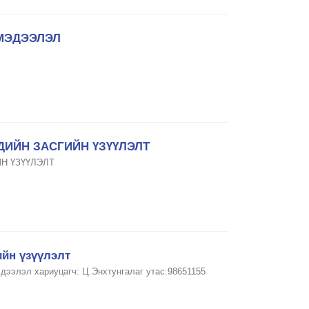
МЭДЭЭЛЭЛ
ДИЙН ЗАСГИЙН ҮЗҮҮЛЭЛТ
ЙН ҮЗҮҮЛЭЛТ
ийн үзүүлэлт
дээлэл хариуцагч: Ц.Энхтунгалаг утас:98651155