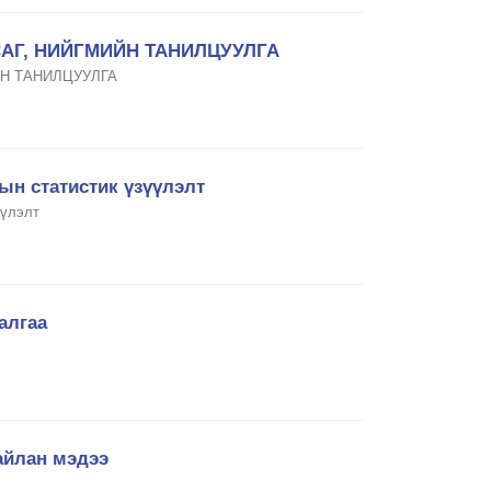
САГ, НИЙГМИЙН ТАНИЛЦУУЛГА
ЙН ТАНИЛЦУУЛГА
н статистик үзүүлэлт
үүлэлт
алгаа
айлан мэдээ