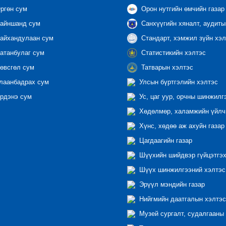
ргөн сум
Орон нутгийн өмчийн газар
айншанд сум
Санхүүгийн хяналт, аудиты
айхандулаан сум
Стандарт, хэмжил зүйн хэл
атанбулаг сум
Статистикийн хэлтэс
өвсгөл сум
Татварын хэлтэс
лаанбадрах сум
Улсын бүртгэлийн хэлтэс
рдэнэ сум
Ус, цаг уур, орчны шинжилг
Хөдөлмөр, халамжийн үйлчи
Хүнс, хөдөө аж ахуйн газар
Цагдаагийн газар
Шүүхийн шийдвэр гүйцэтгэх
Шүүх шинжилгээний хэлтэс
Эрүүл мэндийн газар
Нийгмийн даатгалын хэлтэс
Музей сургалт, судалгааны 