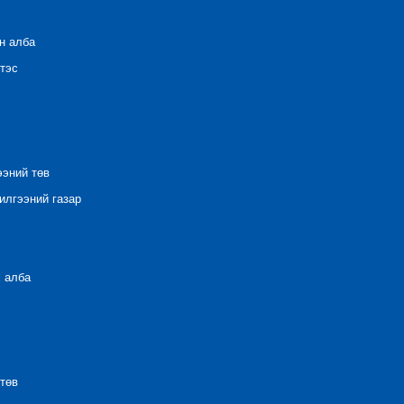
н алба
тэс
ээний төв
лгээний газар
 алба
төв