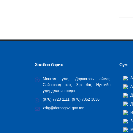
Холбоо барих
Сум
А
Монгол улс, Дорноговь аймаг,
Сайншанд хот, 3-р баг, Нутгийн
А
удирдлагын ордон
Д
(976) 7723 1111, (976) 7052 3036
Д
zdtg@dornogovi.gov.mn
И
З
М