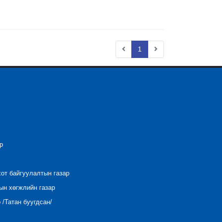
1
р
хот байгуулалтын газар
ын хөгжлийн газар
/Татан буугдсан/