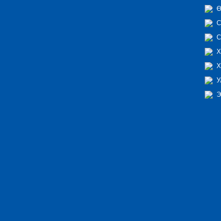
Ө
С
С
Х
Х
У
Э