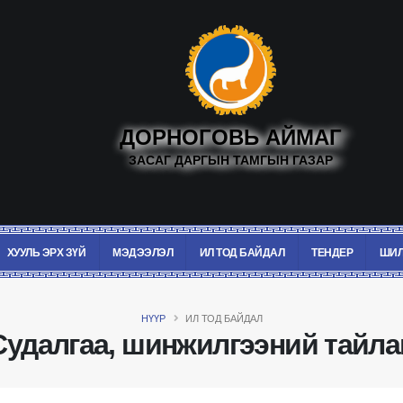
ДОРНОГОВЬ АЙМАГ
ЗАСАГ ДАРГЫН ТАМГЫН ГАЗАР
ХУУЛЬ ЭРХ ЗҮЙ
МЭДЭЭЛЭЛ
ИЛ ТОД БАЙДАЛ
ТЕНДЕР
ШИЛ
НҮҮР
ИЛ ТОД БАЙДАЛ
Судалгаа, шинжилгээний тайла