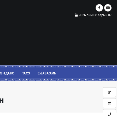
2026 оны 08 сарын 07
ЭН ДАНС
ТАСЗ
E-ZASAG.MN
н