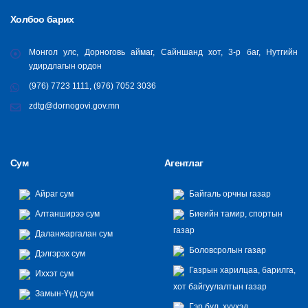
Холбоо барих
Монгол улс, Дорноговь аймаг, Сайншанд хот, 3-р баг, Нутгийн
удирдлагын ордон
(976) 7723 1111, (976) 7052 3036
zdtg@dornogovi.gov.mn
Сум
Агентлаг
Айраг сум
Байгаль орчны газар
Алтанширээ сум
Биеийн тамир, спортын
газар
Даланжаргалан сум
Боловсролын газар
Дэлгэрэх сум
Газрын харилцаа, барилга,
Иххэт сум
хот байгуулалтын газар
Замын-Үүд сум
Гэр бүл, хүүхэд,