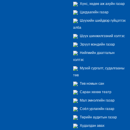
Хүнс, хөдөө аж ахуйн газар
Цагдаагийн газар
Шүүхийн шийдвэр гүйцэтгэх
алба
Шүүх шинжилгээний хэлтэс
Эрүүл мэндийн газар
Нийгмийн даатгалын
хэлтэс
Музей сургалт, судалгааны
төв
Төв номын сан
Саран хөхөө театр
Мал эмнэлгийн газар
Соёл урлагийн газар
Төрийн аудитын газар
Худалдан авах