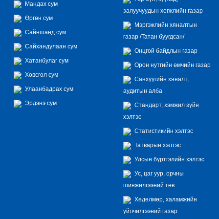
Мандах сум
залуучуудын хөгжлийн газар
Өргөн сум
Мэргэжлийн хяналтын
Сайншанд сум
газар /Татан буугдсан/
Сайхандулаан сум
Онцгой байдлын газар
Хатанбулаг сум
Орон нутгийн өмчийн газар
Хөвсгөл сум
Санхүүгийн хяналт,
Улаанбадрах сум
аудитын алба
Эрдэнэ сум
Стандарт, хэмжил зүйн
хэлтэс
Статистикийн хэлтэс
Татварын хэлтэс
Улсын бүртгэлийн хэлтэс
Ус, цаг уур, орчны
шинжилгээний төв
Хөдөлмөр, халамжийн
үйлчилгээний газар