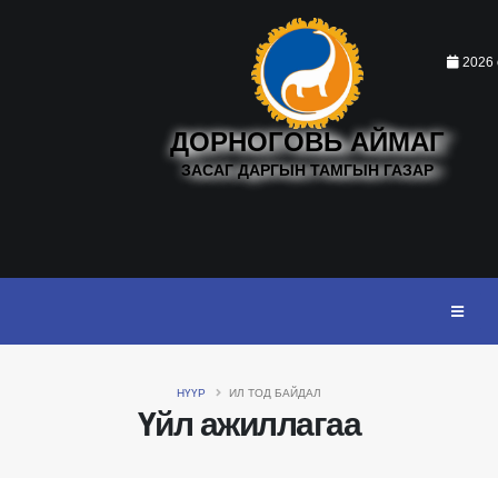
2026 
ДОРНОГОВЬ АЙМАГ
ЗАСАГ ДАРГЫН ТАМГЫН ГАЗАР
НҮҮР
ИЛ ТОД БАЙДАЛ
Үйл ажиллагаа