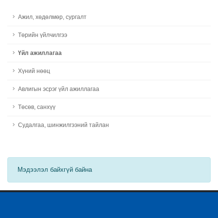
Ажил, хөдөлмөр, сургалт
Төрийн үйлчилгээ
Үйл ажиллагаа
Хүний нөөц
Авлигын эсрэг үйл ажиллагаа
Төсөв, санхүү
Судалгаа, шинжилгээний тайлан
Мэдээлэл байхгүй байна