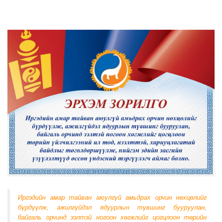
Иргэдийн амар тайван аюулгүй амьдрах орчин нөхцөлийг
бүрдүүлж, ажилгүйдэл ядуурлын түвшинг бууруулан,
байгаль орчинд ээлтэй ногоон хөгжлийг цогцлоон төрийн