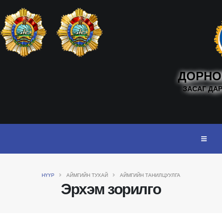
ДОРНО
ЗАСАГ ДА
НҮҮР
АЙМГИЙН ТУХАЙ
АЙМГИЙН ТАНИЛЦУУЛГА
Эрхэм зорилго