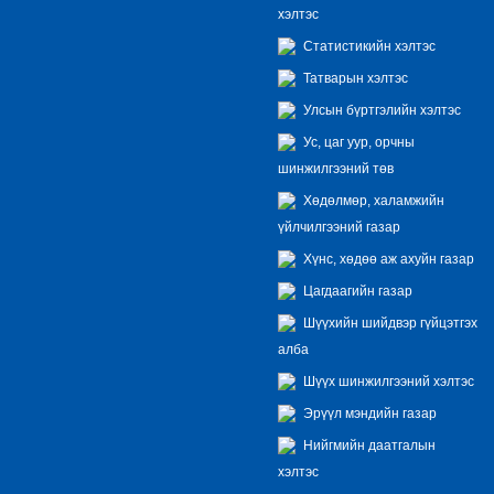
хэлтэс
Статистикийн хэлтэс
Татварын хэлтэс
Улсын бүртгэлийн хэлтэс
Ус, цаг уур, орчны
шинжилгээний төв
Хөдөлмөр, халамжийн
үйлчилгээний газар
Хүнс, хөдөө аж ахуйн газар
Цагдаагийн газар
Шүүхийн шийдвэр гүйцэтгэх
алба
Шүүх шинжилгээний хэлтэс
Эрүүл мэндийн газар
Нийгмийн даатгалын
хэлтэс