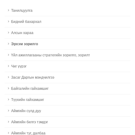
Танилцуулга
Бидний бахархал
Алсын хараа
Эрхэм зорилго
Үйл ажиллагааны стратегийн зорилго, зорилт
Чиг үүрэг
Засаг Даргын мэндчилгээ
Байгалийн гайхамшиг
Түүхийн гайхамшиг
Аймгийн сүлд дуу
Аймгийн билгэ тэмдэг
Аймгийн туг, далбаа