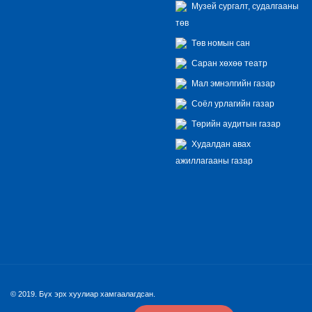
Музей сургалт, судалгааны
төв
Төв номын сан
Саран хөхөө театр
Мал эмнэлгийн газар
Соёл урлагийн газар
Төрийн аудитын газар
Худалдан авах
ажиллагааны газар
© 2019. Бүх эрх хуулиар хамгаалагдсан.