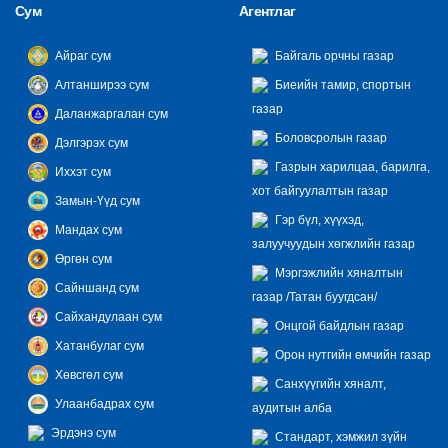
Сум
Агентлаг
Айраг сум
Байгаль орчны газар
Алтанширээ сум
Биеийн тамир, спортын
газар
Даланжаргалан сум
Боловсролын газар
Дэлгэрэх сум
Газрын харилцаа, барилга,
Иххэт сум
хот байгуулалтын газар
Замын-Үүд сум
Гэр бүл, хүүхэд,
Мандах сум
залуучуудын хөгжлийн газар
Өргөн сум
Мэргэжлийн хяналтын
Сайншанд сум
газар /Татан буугдсан/
Сайхандулаан сум
Онцгой байдлын газар
Хатанбулаг сум
Орон нутгийн өмчийн газар
Хөвсгөл сум
Санхүүгийн хяналт,
Улаанбадрах сум
аудитын алба
Эрдэнэ сум
Стандарт, хэмжил зүйн