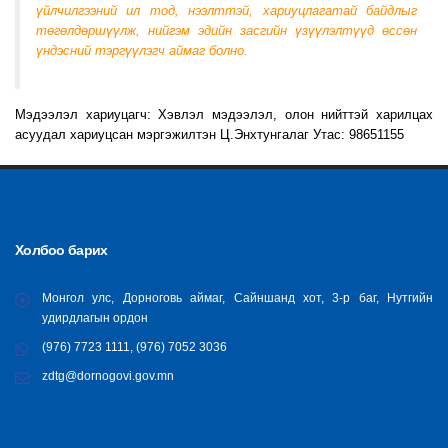
үйлчилгээний ил тод, нээлттэй, хариуцлагатай байдлыг
төгөлдөршүүлж, нийгэм эдийн засгийн үзүүлэлтүүд өссөн
үндэсний тэргүүлэгч аймаг болно.
Мэдээлэл хариуцагч: Хэвлэл мэдээлэл, олон нийттэй харилцах
асуудал хариуцсан мэргэжилтэн Ц.Энхтунгалаг
Утас: 98651155
Холбоо барих
Монгол улс, Дорноговь аймаг, Сайншанд хот, 3-р баг, Нутгийн
удирдлагын ордон
(976) 7723 1111, (976) 7052 3036
zdtg@dornogovi.gov.mn