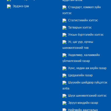
Эрдэнэ сум
Стандарт, хэмжил зүйн
хэлтэс
Статистикийн хэлтэс
Татварын хэлтэс
Улсын бүртгэлийн хэлтэс
Ус, цаг уур, орчны
шинжилгээний төв
Хөдөлмөр, халамжийн
үйлчилгээний газар
Хүнс, хөдөө аж ахуйн газар
Цагдаагийн газар
Шүүхийн шийдвэр гүйцэтгэх
алба
Шүүх шинжилгээний хэлтэс
Эрүүл мэндийн газар
Нийгмийн даатгалын