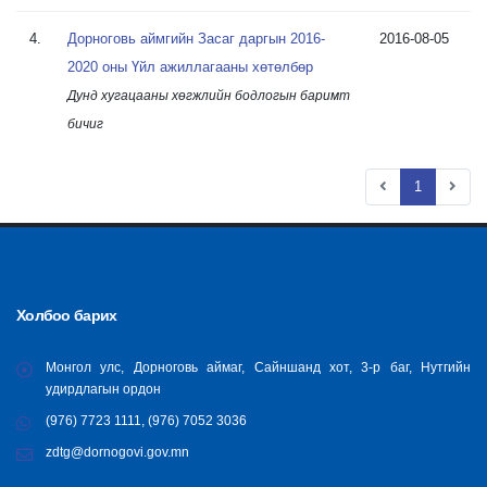
4.
Дорноговь аймгийн Засаг даргын 2016-
2016-08-05
2020 оны Үйл ажиллагааны хөтөлбөр
Дунд хугацааны хөгжлийн бодлогын баримт
бичиг
1
Холбоо барих
Монгол улс, Дорноговь аймаг, Сайншанд хот, 3-р баг, Нутгийн
удирдлагын ордон
(976) 7723 1111, (976) 7052 3036
zdtg@dornogovi.gov.mn