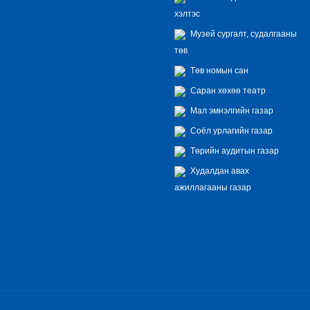
хэлтэс
Музей сургалт, судалгааны
төв
Төв номын сан
Саран хөхөө театр
Мал эмнэлгийн газар
Соёл урлагийн газар
Төрийн аудитын газар
Худалдан авах
ажиллагааны газар