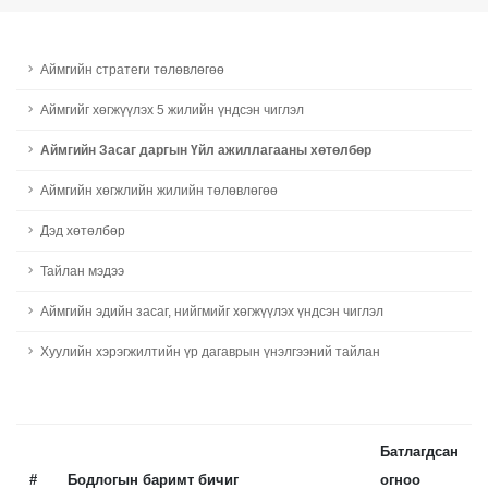
Аймгийн стратеги төлөвлөгөө
Aймгийг хөгжүүлэх 5 жилийн үндсэн чиглэл
Аймгийн Засаг даргын Үйл ажиллагааны хөтөлбөр
Aймгийн хөгжлийн жилийн төлөвлөгөө
Дэд хөтөлбөр
Тайлан мэдээ
Аймгийн эдийн засаг, нийгмийг хөгжүүлэх үндсэн чиглэл
Хуулийн хэрэгжилтийн үр дагаврын үнэлгээний тайлан
Батлагдсан
#
Бодлогын баримт бичиг
огноо