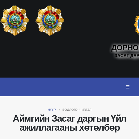
ДОРНО
ЗАСАГ ДА
НҮҮР
БОДЛОГО, ЧИГЛЭЛ
Аймгийн Засаг даргын Үйл
ажиллагааны хөтөлбөр