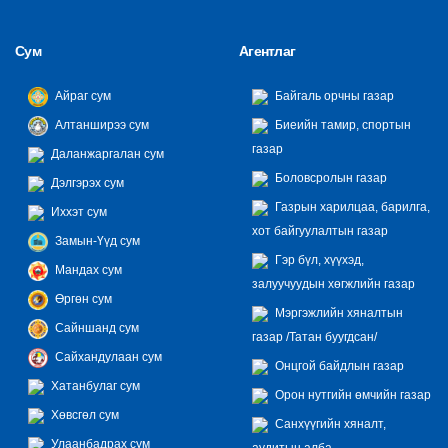
Сум
Агентлаг
Айраг сум
Байгаль орчны газар
Алтанширээ сум
Биеийн тамир, спортын
газар
Даланжаргалан сум
Боловсролын газар
Дэлгэрэх сум
Газрын харилцаа, барилга,
Иххэт сум
хот байгуулалтын газар
Замын-Үүд сум
Гэр бүл, хүүхэд,
Мандах сум
залуучуудын хөгжлийн газар
Өргөн сум
Мэргэжлийн хяналтын
Сайншанд сум
газар /Татан буугдсан/
Сайхандулаан сум
Онцгой байдлын газар
Хатанбулаг сум
Орон нутгийн өмчийн газар
Хөвсгөл сум
Санхүүгийн хяналт,
Улаанбадрах сум
аудитын алба