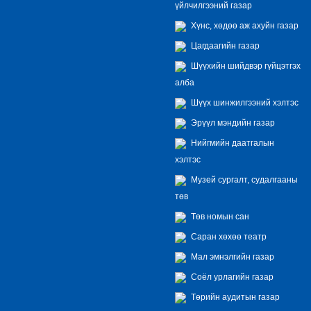
үйлчилгээний газар
Хүнс, хөдөө аж ахуйн газар
Цагдаагийн газар
Шүүхийн шийдвэр гүйцэтгэх
алба
Шүүх шинжилгээний хэлтэс
Эрүүл мэндийн газар
Нийгмийн даатгалын
хэлтэс
Музей сургалт, судалгааны
төв
Төв номын сан
Саран хөхөө театр
Мал эмнэлгийн газар
Соёл урлагийн газар
Төрийн аудитын газар