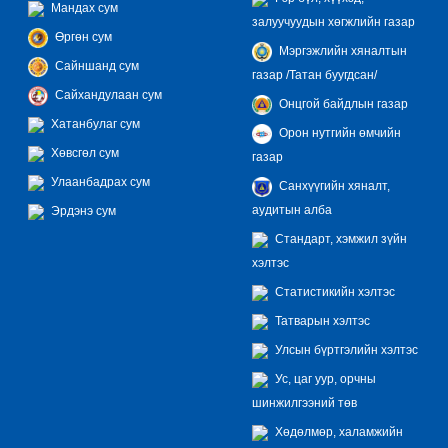
Мандах сум
залуучуудын хөгжлийн газар
Өргөн сум
Мэргэжлийн хяналтын
Сайншанд сум
газар /Татан буугдсан/
Сайхандулаан сум
Онцгой байдлын газар
Хатанбулаг сум
Орон нутгийн өмчийн
Хөвсгөл сум
газар
Улаанбадрах сум
Санхүүгийн хяналт,
аудитын алба
Эрдэнэ сум
Стандарт, хэмжил зүйн
хэлтэс
Статистикийн хэлтэс
Татварын хэлтэс
Улсын бүртгэлийн хэлтэс
Ус, цаг уур, орчны
шинжилгээний төв
Хөдөлмөр, халамжийн