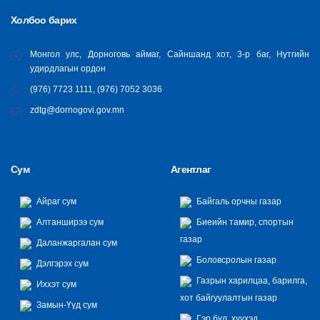
Холбоо барих
Монгол улс, Дорноговь аймаг, Сайншанд хот, 3-р баг, Нутгийн
удирдлагын ордон
(976) 7723 1111, (976) 7052 3036
zdtg@dornogovi.gov.mn
Сум
Агентлаг
Айраг сум
Байгаль орчны газар
Алтанширээ сум
Биеийн тамир, спортын
газар
Даланжаргалан сум
Боловсролын газар
Дэлгэрэх сум
Газрын харилцаа, барилга,
Иххэт сум
хот байгуулалтын газар
Замын-Үүд сум
Гэр бүл, хүүхэд,