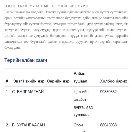
ЗОХИОН БАЙГУУЛАЛТЫН НЭГЖИЙН ЧИГ ҮҮРЭГ
Батлан хамгаалах бодлого, Зэвсэгт хүчний үйл ажиллагааг орон нутагт сурталчлах,
орон нутгийн хамгаалалтын тогтолцоог бүрдүүлэх, дайчилгааны бэлтгэл нөөцийн
бүрэлдэхүүнийг сургаж бэлтгэх, хугацаат, гэрээт болон дүйцүүлэх албанд иргэдийг
элсүүлэх, хүүхэд, залуучуудад цэрэг-эх оронч үзэл, хүмүүжлийг төлөвшүүлэх,
цэргийн насны залуучуудын боловсрол, эрүүл мэндийг дээшлүүлэх, цэргийн
шинэчилсэн тоо бүртгэлийг цахим мэдээлэлд оруулах, иргэн-цэргийн харилцааг
бэхжүүлнэ.
Төрийн албан хаагч
Албан
#
Эцэг / эхийн нэр, Өөрийн нэр
тушаал
Холбоо барих
1.
С.
БАЯРМАГНАЙ
Цэргийн
99830662
штабын
дарга, дэд
хурандаа
2.
Б.
УУГАНБААСАН
Орон
88045038