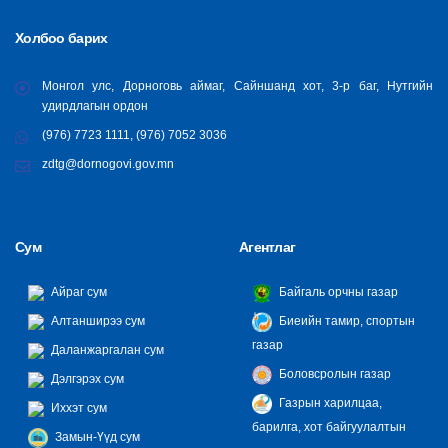
Холбоо барих
Монгол улс, Дорноговь аймаг, Сайншанд хот, 3-р баг, Нутгийн
удирдлагын ордон
(976) 7723 1111, (976) 7052 3036
zdtg@dornogovi.gov.mn
Сум
Агентлаг
Айраг сум
Байгаль орчны газар
Алтанширээ сум
Биеийн тамир, спортын
газар
Даланжаргалан сум
Боловсролын газар
Дэлгэрэх сум
Газрын харилцаа,
Иххэт сум
барилга, хот байгуулалтын
Замын-Үүд сум