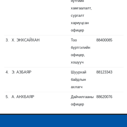
нутгийн
хамгаалалт,
сургалт
хариуцсан
офицер
3.
Х.
ЭНХСАЙХАН
Тоо
88400085
бүртгэлийн
офицер,
хошууч
4.
Э.
АЗБАЯР
Шуурхай
88123343
байдлын
ахлагч
5.
А.
АНХБАЯР
Дайчилгааны
88620076
офицер