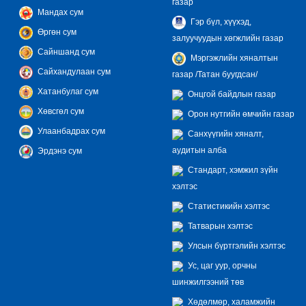
газар
Мандах сум
Гэр бүл, хүүхэд,
Өргөн сум
залуучуудын хөгжлийн газар
Сайншанд сум
Мэргэжлийн хяналтын
Сайхандулаан сум
газар /Татан буугдсан/
Хатанбулаг сум
Онцгой байдлын газар
Хөвсгөл сум
Орон нутгийн өмчийн газар
Улаанбадрах сум
Санхүүгийн хяналт,
аудитын алба
Эрдэнэ сум
Стандарт, хэмжил зүйн
хэлтэс
Статистикийн хэлтэс
Татварын хэлтэс
Улсын бүртгэлийн хэлтэс
Ус, цаг уур, орчны
шинжилгээний төв
Хөдөлмөр, халамжийн