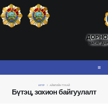
ДОРНО
ЗАСАГ ДА
НҮҮР
АЙМГИЙН ТУХАЙ
Бүтэц, зохион байгуулалт