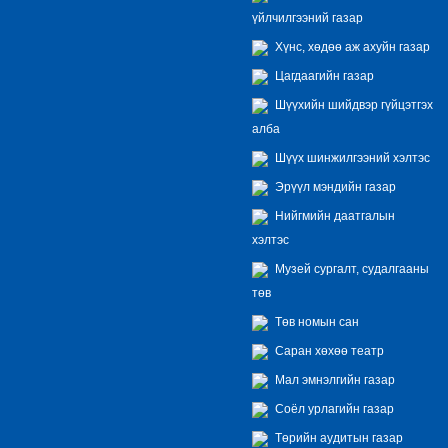
үйлчилгээний газар
Хүнс, хөдөө аж ахуйн газар
Цагдаагийн газар
Шүүхийн шийдвэр гүйцэтгэх
алба
Шүүх шинжилгээний хэлтэс
Эрүүл мэндийн газар
Нийгмийн даатгалын
хэлтэс
Музей сургалт, судалгааны
төв
Төв номын сан
Саран хөхөө театр
Мал эмнэлгийн газар
Соёл урлагийн газар
Төрийн аудитын газар