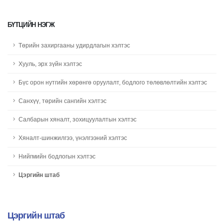
БҮТЦИЙН НЭГЖ
Төрийн захиргааны удирдлагын хэлтэс
Хууль, эрх зүйн хэлтэс
Бүс орон нутгийн хөрөнгө оруулалт, бодлого төлөвлөлтийн хэлтэс
Санхүү, төрийн сангийн хэлтэс
Салбарын хяналт, зохицуулалтын хэлтэс
Хяналт-шинжилгээ, үнэлгээний хэлтэс
Нийгмийн бодлогын хэлтэс
Цэргийн штаб
Цэргийн штаб