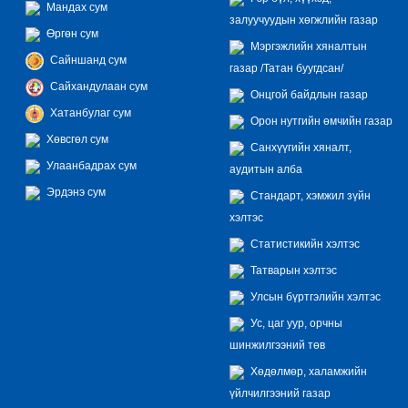
Мандах сум
залуучуудын хөгжлийн газар
Өргөн сум
Мэргэжлийн хяналтын
Сайншанд сум
газар /Татан буугдсан/
Сайхандулаан сум
Онцгой байдлын газар
Хатанбулаг сум
Орон нутгийн өмчийн газар
Хөвсгөл сум
Санхүүгийн хяналт,
Улаанбадрах сум
аудитын алба
Эрдэнэ сум
Стандарт, хэмжил зүйн
хэлтэс
Статистикийн хэлтэс
Татварын хэлтэс
Улсын бүртгэлийн хэлтэс
Ус, цаг уур, орчны
шинжилгээний төв
Хөдөлмөр, халамжийн
үйлчилгээний газар