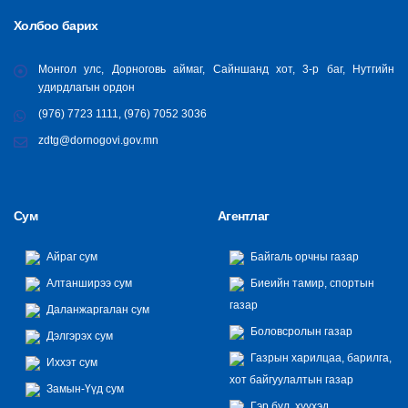
Холбоо барих
Монгол улс, Дорноговь аймаг, Сайншанд хот, 3-р баг, Нутгийн
удирдлагын ордон
(976) 7723 1111, (976) 7052 3036
zdtg@dornogovi.gov.mn
Сум
Агентлаг
Айраг сум
Байгаль орчны газар
Алтанширээ сум
Биеийн тамир, спортын
газар
Даланжаргалан сум
Боловсролын газар
Дэлгэрэх сум
Газрын харилцаа, барилга,
Иххэт сум
хот байгуулалтын газар
Замын-Үүд сум
Гэр бүл, хүүхэд,