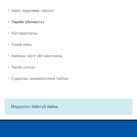
Ажил, хөдөлмөр, сургалт
Төрийн үйлчилгээ
Үйл ажиллагаа
Хүний нөөц
Авлигын эсрэг үйл ажиллагаа
Төсөв, санхүү
Судалгаа, шинжилгээний тайлан
Мэдээлэл байхгүй байна