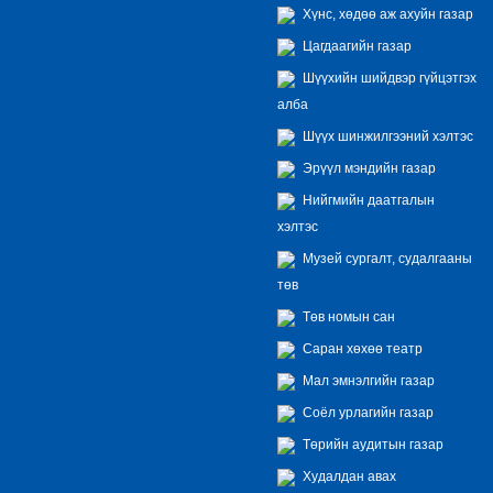
Хүнс, хөдөө аж ахуйн газар
Цагдаагийн газар
Шүүхийн шийдвэр гүйцэтгэх
алба
Шүүх шинжилгээний хэлтэс
Эрүүл мэндийн газар
Нийгмийн даатгалын
хэлтэс
Музей сургалт, судалгааны
төв
Төв номын сан
Саран хөхөө театр
Мал эмнэлгийн газар
Соёл урлагийн газар
Төрийн аудитын газар
Худалдан авах