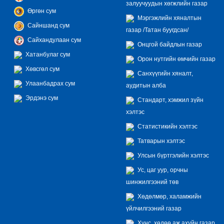
залуучуудын хөгжлийн газар
Өргөн сум
Мэргэжлийн хяналтын
Сайншанд сум
газар /Татан буугдсан/
Сайхандулаан сум
Онцгой байдлын газар
Хатанбулаг сум
Орон нутгийн өмчийн газар
Хөвсгөл сум
Санхүүгийн хяналт,
Улаанбадрах сум
аудитын алба
Эрдэнэ сум
Стандарт, хэмжил зүйн
хэлтэс
Статистикийн хэлтэс
Татварын хэлтэс
Улсын бүртгэлийн хэлтэс
Ус, цаг уур, орчны
шинжилгээний төв
Хөдөлмөр, халамжийн
үйлчилгээний газар
Хүнс, хөдөө аж ахуйн газар