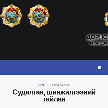
ДОРНО
ЗАСАГ ДА
НҮҮР
ИЛ ТОД БАЙДАЛ
Судалгаа, шинжилгээний
тайлан