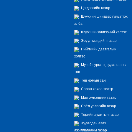
Цагдаагийн газар
Шүүхийн шийдвэр гүйцэтгэх
алба
Шүүх шинжилгээний хэлтэс
Эрүүл мэндийн газар
Нийгмийн даатгалын
хэлтэс
Музей сургалт, судалгааны
төв
Төв номын сан
Саран хөхөө театр
Мал эмнэлгийн газар
Соёл урлагийн газар
Төрийн аудитын газар
Худалдан авах
ажиллагааны газар