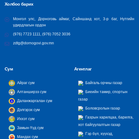
Холбоо барих
Монгол улс, Дорноговь аймаг, Сайншанд хот, 3-р баг, Нутгийн
удирдлагын ордон
(976) 7723 1111, (976) 7052 3036
zdtg@dornogovi.gov.mn
Сум
Агентлаг
Айраг сум
Байгаль орчны газар
Алтанширээ сум
Биеийн тамир, спортын
газар
Даланжаргалан сум
Боловсролын газар
Дэлгэрэх сум
Газрын харилцаа, барилга,
Иххэт сум
хот байгуулалтын газар
Замын-Үүд сум
Гэр бүл, хүүхэд,
Мандах сум