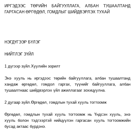
ИРГЭДЭЭС ТӨРИЙН БАЙГУУЛЛАГА, АЛБАН ТУШААЛТАНД
ГАРГАСАН ӨРГӨДӨЛ, ГОМДЛЫГ ШИЙДВЭРЛЭХ ТУХАЙ
НЭГДҮГЭЭР БҮЛЭГ
НИЙТЛЭГ ЗҮЙЛ
1 дүгээр зүйл.Хуулийн зорилт
Энэ хууль нь иргэдээс төрийн байгууллага, албан тушаалтанд
хандаж өргөдөл, гомдол гаргах, түүнийг байгууллага, албан
тушаалтнаас шийдвэрлэх үйл ажиллагааг зохицуулна.
2 дугаар зүйл.Өргөдөл, гомдлын тухай хууль тогтоомж
Өргөдөл, гомдлын тухай хууль тогтоомж нь Үндсэн хууль, энэ
хууль болон тэдгээртэй нийцүүлэн гаргасан хууль тогтоомжийн
бусад актаас бүрдэнэ.