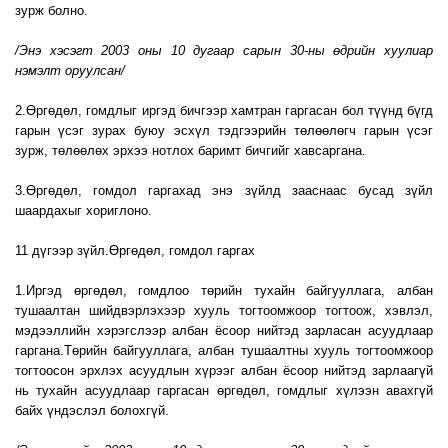
зурж болно.
/Энэ хэсэгт 2003 оны 10 дугаар сарын 30-ны өдрийн хуулиар
нэмэлт оруулсан/
2.Өргөдөл, гомдлыг иргэд бичгээр хамтран гаргасан бол түүнд бүгд
гарын үсэг зурах буюу эсхүл тэдгээрийн төлөөлөгч гарын үсэг
зурж, төлөөлөх эрхээ нотлох баримт бичгийг хавсаргана.
3.Өргөдөл, гомдол гаргахад энэ зүйлд зааснаас бусад зүйл
шаардахыг хориглоно.
11 дүгээр зүйл.Өргөдөл, гомдол гаргах
1.Иргэд өргөдөл, гомдлоо төрийн тухайн байгууллага, албан
тушаалтан шийдвэрлэхээр хууль тогтоомжоор тогтоож, хэвлэл,
мэдээллийн хэрэгслээр албан ёсоор нийтэд зарласан асуудлаар
гаргана.Төрийн байгууллага, албан тушаалтны хууль тогтоомжоор
тогтоосон эрхлэх асуудлын хүрээг албан ёсоор нийтэд зарлаагүй
нь тухайн асуудлаар гаргасан өргөдөл, гомдлыг хүлээн авахгүй
байх үндэслэл болохгүй.