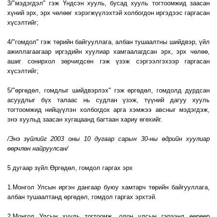
3/"мэдэгдэл" гэж Үндсэн хууль, бусад хууль тогтоомжид заасан
хүний эрх, эрх чөлөөг хэрэгжүүлэхтэй холбогдон иргэдээс гаргасан
хүсэлтийг;
4/"гомдол" гэж төрийн байгууллага, албан тушаалтны шийдвэр, үйл
ажиллагаагаар иргэдийн хуулиар хамгаалагдсан эрх, эрх чөлөө,
ашиг сонирхол зөрчигдсөн гэж үзэж сэргээлгэхээр гаргасан
хүсэлтийг;
5/"өргөдөл, гомдлыг шийдвэрлэх" гэж өргөдөл, гомдолд дурдсан
асуудлыг бүх талаас нь судлан үзэж, түүний дагуу хууль
тогтоомжид нийцүүлэн холбогдох арга хэмжээ авсныг мэдэгдэж,
энэ хуульд заасан хугацаанд багтаан хариу өгөхийг.
/Энэ зүйлийг 2003 оны 10 дугаар сарын 30-ны өдрийн хуулиар
өөрчлөн найруулсан/
5 дугаар зүйл.Өргөдөл, гомдол гаргах эрх
1.Монгол Улсын иргэн дангаар буюу хамтарч төрийн байгууллага,
албан тушаалтанд өргөдөл, гомдол гаргах эрхтэй.
2.Монгол Улсын хууль тогтоомж, олон улсын гэрээнд өөрөөр