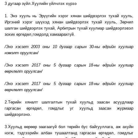
3 дугаар зүйл.Хуулийн үйлчлэх хүрээ
1. Энэ хууль нь Эрүүгийн хэрэг хянан шийдвэрлэх тухай хууль,
Иргэний хэрэг шүүхэд хянан шийдвэрлэх тухай хууль, Зөрчил
шалган шийдвэрлэх тухай, Арбитрын тухай хуулиар шийдвэрлэвэл
зохих өргөдөл,гомдолд хамаарахгүй.
/Энэ хэсэгт 2003 оны 10 дугаар сарын 30-ны өдрийн хуулиар
нэмэлт оруулсан/
/Энэ хэсэгт 2017 оны 5 дугаар сарын 18-ны өдрийн хуулиар
өөрчлөлт оруулсан/
/Энэ хэсэгт 2017 оны 5 дугаар сарын 18-ны өдрийн хуулиар
өөрчлөлт оруулсан/
2.Төрийн хяналт шалгалтын тухай хуульд заасан асуудлаар
гаргасан өргөдөл, гомдлыг уг хуульд заасан журмаар
шийдвэрлэнэ.
3.Хуульд өөрөөр заагаагүй бол төрийн бус байгууллага, аж ахуйн
нэгж, тэдгээрийн албан тушаалтанд гаргасан өргөдөл, гомдлыг