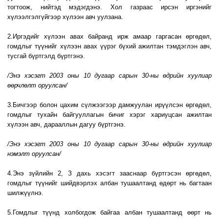
тогтоож, нийтэд мэдэгдэнэ. Хол газраас ирсэн иргэнийг
хүлээлгэлгүйгээр хүлээн авч уулзана.
2.Иргэдийг хүлээн авах байранд ирж амаар гаргасан өргөдөл,
гомдлыг түүнийг хүлээн авах үүрэг бүхий ажилтан тэмдэглэн авч,
тусгай бүртгэлд бүртгэнэ.
/Энэ хэсэгт 2003 оны 10 дугаар сарын 30-ны өдрийн хуулиар
өөрчлөлт оруулсан/
3.Бичгээр болон цахим сүлжээгээр дамжуулан ирүүлсэн өргөдөл,
гомдлыг тухайн байгууллагын бичиг хэрэг хариуцсан ажилтан
хүлээн авч, дарааллын дагуу бүртгэнэ.
/Энэ хэсэгт 2003 оны 10 дугаар сарын 30-ны өдрийн хуулиар
нэмэлт оруулсан/
4.Энэ зүйлийн 2, З дахь хэсэгт зааснаар бүртгэсэн өргөдөл,
гомдлыг түүнийг шийдвэрлэх албан тушаалтанд өдөрт нь багтаан
шилжүүлнэ.
5.Гомдлыг түүнд холбогдож байгаа албан тушаалтанд өөрт нь