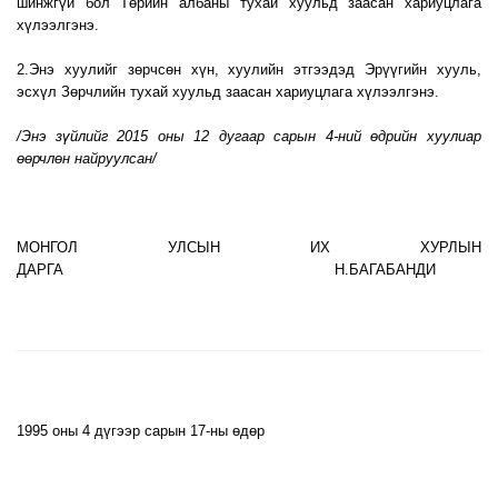
шинжгүй бол Төрийн албаны тухай хуульд заасан хариуцлага
хүлээлгэнэ.
2.Энэ хуулийг зөрчсөн хүн, хуулийн этгээдэд Эрүүгийн хууль,
эсхүл Зөрчлийн тухай хуульд заасан хариуцлага хүлээлгэнэ.
/Энэ зүйлийг 2015 оны 12 дугаар сарын 4-ний өдрийн хуулиар
өөрчлөн найруулсан/
МОНГОЛ УЛСЫН ИХ ХУРЛЫН
ДАРГА Н.БАГАБАНДИ
1995 оны 4 дүгээр сарын 17-ны өдөр