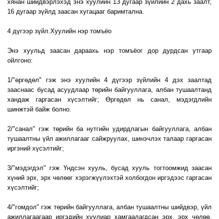
хянан шийдвэрлэхэд энэ хуулийн 1З дугаар зүйлийн 2 дахь заалт,
16 дугаар зүйлд заасан хугацааг баримтална.
4 дүгээр зүйл.Хуулийн нэр томъёо
Энэ хуульд заасан дараахь нэр томъёог дор дурдсан утгаар
ойлгоно:
1/"өргөдөл" гэж энэ хуулийн 4 дүгээр зүйлийн 4 дэх заалтад
зааснаас бусад асуудлаар төрийн байгууллага, албан тушаалтанд
хандаж гаргасан хүсэлтийг; Өргөдөл нь санал, мэдэгдлийн
шинжтэй байж болно.
2/"санал" гэж төрийн ба нутгийн удирдлагын байгууллага, албан
тушаалтны үйл ажиллагааг сайжруулах, шинэчлэх талаар гаргасан
иргэний хүсэлтийг;
3/"мэдэгдэл" гэж Үндсэн хууль, бусад хууль тогтоомжид заасан
хүний эрх, эрх чөлөөг хэрэгжүүлэхтэй холбогдон иргэдээс гаргасан
хүсэлтийг;
4/"гомдол" гэж төрийн байгууллага, албан тушаалтны шийдвэр, үйл
ажиллагаагаар иргэдийн хуулиар хамгаалагдсан эрх, эрх чөлөө,