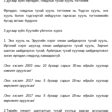
2 дугаар зүйл.Өргөдөл, гомдлын тухай хууль тогтоомж
Өргөдөл, гомдлын тухай хууль тогтоомж нь Үндсэн хууль, энэ
хууль болон тэдгээртэй нийцүүлэн гаргасан хууль тогтоомжийн
бусад актаас бүрдэнэ.
3 дугаар зүйл.Хуулийн үйлчлэх хүрээ
1. Энэ хууль нь Эрүүгийн хэрэг хянан шийдвэрлэх тухай хууль,
Иргэний хэрэг шүүхэд хянан шийдвэрлэх тухай хууль, Зөрчил
шалган шийдвэрлэх тухай, Арбитрын тухай хуулиар шийдвэрлэвэл
зохих өргөдөл,гомдолд хамаарахгүй.
/Энэ хэсэгт 2003 оны 10 дугаар сарын 30-ны өдрийн хуулиар
нэмэлт оруулсан/
/Энэ хэсэгт 2017 оны 5 дугаар сарын 18-ны өдрийн хуулиар
өөрчлөлт оруулсан/
/Энэ хэсэгт 2017 оны 5 дугаар сарын 18-ны өдрийн хуулиар
өөрчлөлт оруулсан/
2.Төрийн хяналт шалгалтын тухай хуульд заасан асуудлаар