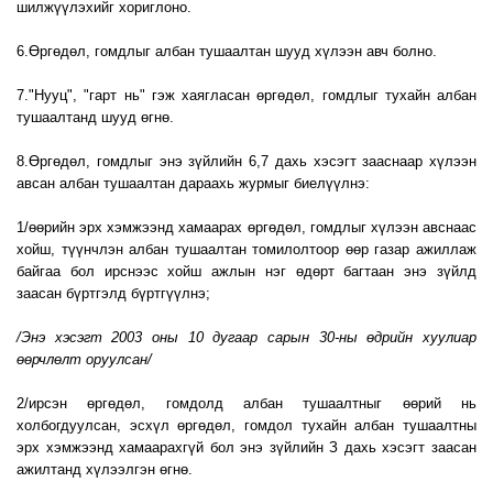
шилжүүлэхийг хориглоно.
6.Өргөдөл, гомдлыг албан тушаалтан шууд хүлээн авч болно.
7."Нууц", "гарт нь" гэж хаягласан өргөдөл, гомдлыг тухайн албан
тушаалтанд шууд өгнө.
8.Өргөдөл, гомдлыг энэ зүйлийн 6,7 дахь хэсэгт зааснаар хүлээн
авсан албан тушаалтан дараахь журмыг биелүүлнэ:
1/өөрийн эрх хэмжээнд хамаарах өргөдөл, гомдлыг хүлээн авснаас
хойш, түүнчлэн албан тушаалтан томилолтоор өөр газар ажиллаж
байгаа бол ирснээс хойш ажлын нэг өдөрт багтаан энэ зүйлд
заасан бүртгэлд бүртгүүлнэ;
/Энэ хэсэгт 2003 оны 10 дугаар сарын 30-ны өдрийн хуулиар
өөрчлөлт оруулсан/
2/ирсэн өргөдөл, гомдолд албан тушаалтныг өөрий нь
холбогдуулсан, эсхүл өргөдөл, гомдол тухайн албан тушаалтны
эрх хэмжээнд хамаарахгүй бол энэ зүйлийн З дахь хэсэгт заасан
ажилтанд хүлээлгэн өгнө.