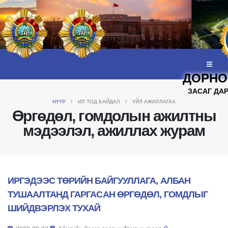
ДОРНО
ЗАСАГ ДА
НҮҮР
ИЛ ТОД БАЙДАЛ
ҮЙЛ АЖИЛЛАГАА
Өргөдөл, гомдолын ажилтны
мэдээлэл, ажиллах журам
ИРГЭДЭЭС ТӨРИЙН БАЙГУУЛЛАГА, АЛБАН
ТУШААЛТАНД ГАРГАСАН ӨРГӨДӨЛ, ГОМДЛЫГ
ШИЙДВЭРЛЭХ ТУХАЙ