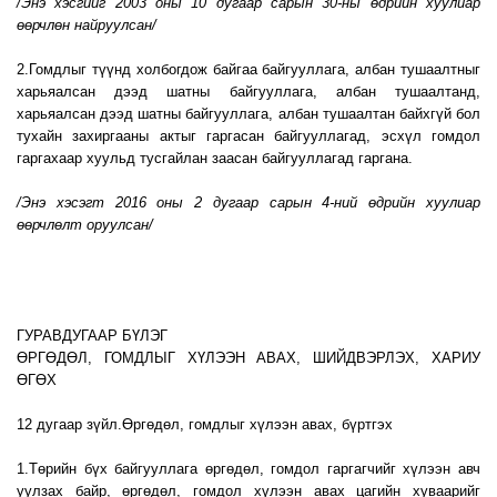
/Энэ хэсгийг 2003 оны 10 дугаар сарын 30-ны өдрийн хуулиар
өөрчлөн найруулсан/
2.Гомдлыг түүнд холбогдож байгаа байгууллага, албан тушаалтныг
харьяалсан дээд шатны байгууллага, албан тушаалтанд,
харьяалсан дээд шатны байгууллага, албан тушаалтан байхгүй бол
тухайн захиргааны актыг гаргасан байгууллагад, эсхүл гомдол
гаргахаар хуульд тусгайлан заасан байгууллагад гаргана.
/Энэ хэсэгт 2016 оны 2 дугаар сарын 4-ний өдрийн хуулиар
өөрчлөлт оруулсан/
ГУРАВДУГААР БҮЛЭГ
ӨРГӨДӨЛ, ГОМДЛЫГ ХҮЛЭЭН АВАХ, ШИЙДВЭРЛЭХ, ХАРИУ
ӨГӨХ
12 дугаар зүйл.Өргөдөл, гомдлыг хүлээн авах, бүртгэх
1.Төрийн бүх байгууллага өргөдөл, гомдол гаргагчийг хүлээн авч
уулзах байр, өргөдөл, гомдол хүлээн авах цагийн хуваарийг