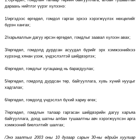
дараахь нийтлэг үүрэг хүлээнэ:
1/иргэдээс өргөдөл, гомдол гаргах эрхээ хэрэгжүүлэх нөхцөлийг
бүрэн хангах;
2/харьяаллын дагуу ирсэн өргөдөл, гомдлыг заавал хүлээн авах;
3/өргөдөл, гомдолд дурдсан асуудал бүрийг эрх хэмжээнийхээ
хүрээнд хянан үзэж, үндэслэлтэй шийдвэрлэх;
4/өргөдөл, гомдлыг хугацаанд нь барагдуулах;
5/өргөдөл, гомдолд дурдсан төр, байгууллага, хувь хүний нууцыг
хадгалах;
6/өргөдөл, гомдолд үндэслэл бүхий хариу өгөх;
7/өргөдөл, гомдлын талаар гаргасан шийдвэрийн дагуу харъяа
байгууллага, доод шатны албан тушаалтны авч хэрэгжүүлсэн арга
хэмжээний биелэлтийг шалгах;
/Энэ заалтыг 2003 оны 10 дугаар сарын 30-ны өдрийн хуулиар