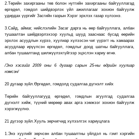
2.Төрийн захиргааны төв болон нутгийн захиргааны байгууллагад
өргөдөл, гомдол шийдвэрлэх үйл ажиллагааг зохион байгуулж
удирдах үүргийг Засгийн газрын Хэрэг эрхлэх газар хүлээнэ.
3.Сайд, аймаг, нийслэлийн Засаг дарга нь өөр байгууллага, албан
тушаалтан шийдвэрлэхээр хуульд шууд зааснаас бусад өөрийн
эрхлэх асуудлын хүрээ, хуулиар хүлээсэн чиг үүрэгт нь хамаарах
асуудлаар ирүүлсэн өргөдөл, гомдлыг доод шатны байгууллага,
албан тушаалтанд шилжүүлэхгүйгээр эцэслэн хариу өгнө.
/Энэ хэсгийг 2009 оны 6 дугаар сарын 25-ны өдрийн хуулиар
нэмсэн/
20 дугаар зүйл.Өргөдөл, гомдолд судалгаа дүгнэлт хийх
Төрийн байгууллагууд өргөдөл, гомдлын агуулгад судалгаа
дүгнэлт хийж, түүний мөрөөр авах арга хэмжээг зохион байгуулж
хэрэгжүүлнэ.
21 дүгээр зүйл.Хууль зөрчигчид хүлээлгэх хариуцлага
1.Энэ хуулийг зөрчсөн албан тушаалтны үйлдэл нь гэмт хэргийн