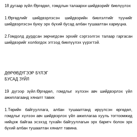
18 дугаар зүйл.Өргөдөл, гомдлын талаархи шийдвэрийг биелүүлэх
1.Өргөдлийг шийдвэрлэсэн шийдвэрийн биелэлтийг түүнийг
шийдвэрлэсэн буюу эрх бүхий бусад албан тушаалтан хариуцна.
2.Гомдолд дурдсан зөрчигдсөн эрхийг сэргээлгэх талаар гаргасан
шийдвэрийг холбогдох этгээд биелүүлэх үүрэгтэй.
ДӨРӨВДҮГЭЭР БҮЛЭГ
БУСАД ЗҮЙЛ
19 дүгээр зүйл.Өргөдөл, гомдлыг хүлээн авч шийдвэрлэх үйл
ажиллагаанд хяналт тавих
1.Төрийн байгууллага, албан тушаалтанд ирүүлсэн өргөдөл,
гомдлыг хүлээн авч шийдвэрлэх үйл ажиллагаа хууль тогтоомжид
нийцэж байгаа эсэхэд тухайн байгууллагын эрх баригч болон эрх
бүхий албан тушаалтан хяналт тавина.