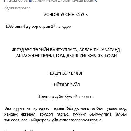
2022-09-23
Аймгийн Засаг даргын Тамгын газар
Администратор
МОНГОЛ УЛСЫН ХУУЛЬ
1995 оны 4 дүгээр сарын 17-ны өдөр
ИРГЭДЭЭС ТӨРИЙН БАЙГУУЛЛАГА, АЛБАН ТУШААЛТАНД
ГАРГАСАН ӨРГӨДӨЛ, ГОМДЛЫГ ШИЙДВЭРЛЭХ ТУХАЙ
НЭГДҮГЭЭР БҮЛЭГ
НИЙТЛЭГ ЗҮЙЛ
1 дүгээр зүйл.Хуулийн зорилт
Энэ хууль нь иргэдээс төрийн байгууллага, албан тушаалтанд
хандаж өргөдөл, гомдол гаргах, түүнийг байгууллага, албан
тушаалтнаас шийдвэрлэх үйл ажиллагааг зохицуулна.