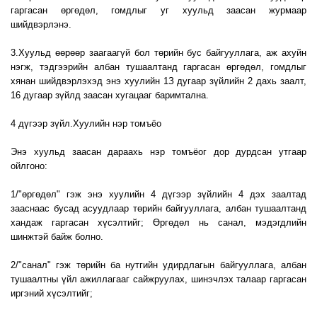
гаргасан өргөдөл, гомдлыг уг хуульд заасан журмаар
шийдвэрлэнэ.
3.Хуульд өөрөөр заагаагүй бол төрийн бус байгууллага, аж ахуйн
нэгж, тэдгээрийн албан тушаалтанд гаргасан өргөдөл, гомдлыг
хянан шийдвэрлэхэд энэ хуулийн 1З дугаар зүйлийн 2 дахь заалт,
16 дугаар зүйлд заасан хугацааг баримтална.
4 дүгээр зүйл.Хуулийн нэр томъёо
Энэ хуульд заасан дараахь нэр томъёог дор дурдсан утгаар
ойлгоно:
1/"өргөдөл" гэж энэ хуулийн 4 дүгээр зүйлийн 4 дэх заалтад
зааснаас бусад асуудлаар төрийн байгууллага, албан тушаалтанд
хандаж гаргасан хүсэлтийг; Өргөдөл нь санал, мэдэгдлийн
шинжтэй байж болно.
2/"санал" гэж төрийн ба нутгийн удирдлагын байгууллага, албан
тушаалтны үйл ажиллагааг сайжруулах, шинэчлэх талаар гаргасан
иргэний хүсэлтийг;