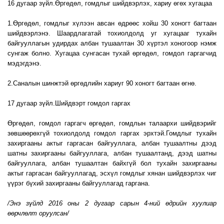
16 дугаар зүйл.Өргөдөл, гомдлыг шийдвэрлэх, хариу өгөх хугацаа
1.Өргөдөл, гомдлыг хүлээн авсан өдрөөс хойш 30 хоногт багтаан
шийдвэрлэнэ. Шаардлагатай тохиолдолд уг хугацааг тухайн
байгууллагын удирдах албан тушаалтан 30 хүртэл хоногоор нэмж
сунгаж болно. Хугацаа сунгасан тухай өргөдөл, гомдол гаргагчид
мэдэгдэнэ.
2.Саналын шинжтэй өргөдлийн хариуг 90 хоногт багтаан өгнө.
17 дугаар зүйл.Шийдвэрт гомдол гаргах
Өргөдөл, гомдол гаргагч өргөдөл, гомдлын талаархи шийдвэрийг
зөвшөөрөхгүй тохиолдолд гомдол гаргах эрхтэй.Гомдлыг тухайн
захиргааны актыг гаргасан байгууллага, албан тушаалтны дээд
шатны захиргааны байгууллага, албан тушаалтанд, дээд шатны
байгууллага, албан тушаалтан байхгүй бол тухайн захиргааны
актыг гаргасан байгууллагад, эсхүл гомдлыг хянан шийдвэрлэх чиг
үүрэг бүхий захиргааны байгууллагад гаргана.
/Энэ зүйлд 2016 оны 2 дугаар сарын 4-ний өдрийн хуулиар
өөрчлөлт оруулсан/