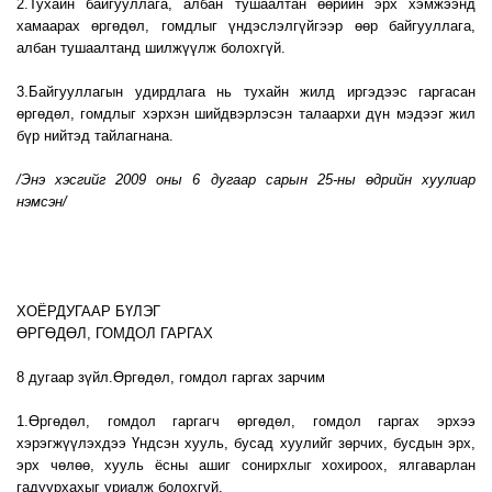
2.Тухайн байгууллага, албан тушаалтан өөрийн эрх хэмжээнд
хамаарах өргөдөл, гомдлыг үндэслэлгүйгээр өөр байгууллага,
албан тушаалтанд шилжүүлж болохгүй.
3.Байгууллагын удирдлага нь тухайн жилд иргэдээс гаргасан
өргөдөл, гомдлыг хэрхэн шийдвэрлэсэн талаархи дүн мэдээг жил
бүр нийтэд тайлагнана.
/Энэ хэсгийг 2009 оны 6 дугаар сарын 25-ны өдрийн хуулиар
нэмсэн/
ХОЁРДУГААР БҮЛЭГ
ӨРГӨДӨЛ, ГОМДОЛ ГАРГАХ
8 дугаар зүйл.Өргөдөл, гомдол гаргах зарчим
1.Өргөдөл, гомдол гаргагч өргөдөл, гомдол гаргах эрхээ
хэрэгжүүлэхдээ Үндсэн хууль, бусад хуулийг зөрчих, бусдын эрх,
эрх чөлөө, хууль ёсны ашиг сонирхлыг хохироох, ялгаварлан
гадуурхахыг уриалж болохгүй.