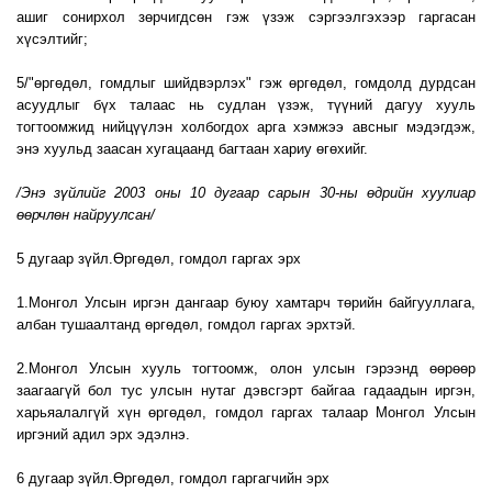
ашиг сонирхол зөрчигдсөн гэж үзэж сэргээлгэхээр гаргасан
хүсэлтийг;
5/"өргөдөл, гомдлыг шийдвэрлэх" гэж өргөдөл, гомдолд дурдсан
асуудлыг бүх талаас нь судлан үзэж, түүний дагуу хууль
тогтоомжид нийцүүлэн холбогдох арга хэмжээ авсныг мэдэгдэж,
энэ хуульд заасан хугацаанд багтаан хариу өгөхийг.
/Энэ зүйлийг 2003 оны 10 дугаар сарын 30-ны өдрийн хуулиар
өөрчлөн найруулсан/
5 дугаар зүйл.Өргөдөл, гомдол гаргах эрх
1.Монгол Улсын иргэн дангаар буюу хамтарч төрийн байгууллага,
албан тушаалтанд өргөдөл, гомдол гаргах эрхтэй.
2.Монгол Улсын хууль тогтоомж, олон улсын гэрээнд өөрөөр
заагаагүй бол тус улсын нутаг дэвсгэрт байгаа гадаадын иргэн,
харьяалалгүй хүн өргөдөл, гомдол гаргах талаар Монгол Улсын
иргэний адил эрх эдэлнэ.
6 дугаар зүйл.Өргөдөл, гомдол гаргагчийн эрх