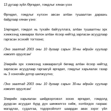
13 дугаар зүйл.Өргөдөл, гомдлыг хянан үзэх
Өргөдөл, гомдлыг хүлээн авсан албан тушаалтан дараахь
байдлаар хянан үзнэ:
1/өргөдөл, гомдол нь тухайн байгууллага, албан тушаалтны эрх
хэмжээнд хамаарах болон албан ёсоор нийтэд зарласан асуудлаар
гаргасан эсэхийг тогтооно;
/Энэ заалтад 2003 оны 10 дугаар сарын 30-ны өдрийн хуулиар
нэмэлт оруулсан/
2/өөрийн эрх хэмжээнд хамаарахгүй бөгөөд албан ёсоор нийтэд
зарласан асуудлаар гаргаагүй өргөдөл, гомдлыг харьяалах газар
нь З хоногийн дотор шилжүүлнэ;
/Энэ заалтад 2003 оны 10 дугаар сарын 30-ны өдрийн хуулиар
нэмэлт оруулсан/
3/өөрийн харьяалан шийдвэрлэвэл зохих өргөдөл, гомдолд
дурдсан асуудал бүрд дүн шинжилгээ хийж, холбогдох газраас
магадлах, судалгаа, тодорхойлолт шаардан авах зэрэг үйл