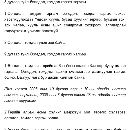
8 дугаар зүйл.Өргөдөл, гомдол гаргах зарчим
1.Өргөдөл, гомдол гаргагч өргөдөл, гомдол гаргах эрхээ
хэрэгжүүлэхдээ Үндсэн хууль, бусад хуулийг зөрчих, бусдын эрх,
эрх чөлөө, хууль ёсны ашиг сонирхлыг хохироох, ялгаварлан
гадуурхахыг уриалж болохгүй.
2.Өргөдөл, гомдол үнэн зөв байна.
9 дүгээр зүйл.Өргөдөл, гомдол гаргах хэлбэр
1.Өргөдөл, гомдлыг төрийн албан ёсны хэлээр бичгээр буюу амаар
гаргана. Өргөдөл, гомдлыг цахим сүлжээгээр дамжуулан гаргаж
болно. Байгууллага бүр цахим хаягтай байна.
/Энэ хэсэгт 2003 оны 10 дугаар сарын 30-ны өдрийн хуулиар
нэмэлт, өөрчлөлт,
2009 оны 6 дугаар сарын 25-ны өдрийн хуулиар
нэмэлт оруулсан/
2.Төрийн албан ёсны хэлийг мэдэхгүй бол төрөлх хэлээрээ
өргөдөл, гомдол гаргаж болно.
3.Амаар биечлэн гаргасан өргөдөл, гомдлыг хүлээн авч байгаа