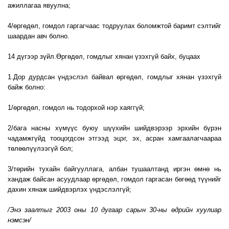
ажиллагаа явуулна;
4/өргөдөл, гомдол гаргагчаас тодруулах боломжтой баримт сэлтийг
шаардан авч болно.
14 дүгээр зүйл.Өргөдөл, гомдлыг хянан үзэхгүй байх, буцаах
1.Дор дурдсан үндэслэл байвал өргөдөл, гомдлыг хянан үзэхгүй
байж болно:
1/өргөдөл, гомдол нь тодорхой нэр хаяггүй;
2/бага насны хүмүүс буюу шүүхийн шийдвэрээр эрхийн бүрэн
чадамжгүйд тооцогдсон этгээд эцэг, эх, асран хамгаалагчаараа
төлөөлүүлээгүй бол;
3/төрийн тухайн байгууллага, албан тушаалтанд иргэн өмнө нь
хандаж байсан асуудлаар өргөдөл, гомдол гаргасан бөгөөд түүнийг
дахин хянаж шийдвэрлэх үндэслэлгүй;
/Энэ заалтыг 2003 оны 10 дугаар сарын 30-ны өдрийн хуулиар
нэмсэн/