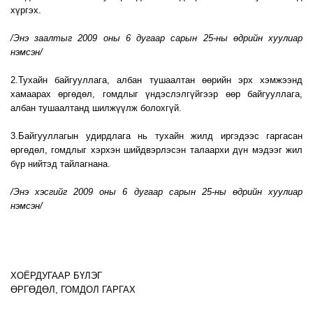
хүргэх.
/Энэ заалтыг 2009 оны 6 дугаар сарын 25-ны өдрийн хуулиар
нэмсэн/
2.Тухайн байгууллага, албан тушаалтан өөрийн эрх хэмжээнд
хамаарах өргөдөл, гомдлыг үндэслэлгүйгээр өөр байгууллага,
албан тушаалтанд шилжүүлж болохгүй.
3.Байгууллагын удирдлага нь тухайн жилд иргэдээс гаргасан
өргөдөл, гомдлыг хэрхэн шийдвэрлэсэн талаархи дүн мэдээг жил
бүр нийтэд тайлагнана.
/Энэ хэсгийг 2009 оны 6 дугаар сарын 25-ны өдрийн хуулиар
нэмсэн/
ХОЁРДУГААР БҮЛЭГ
ӨРГӨДӨЛ, ГОМДОЛ ГАРГАХ