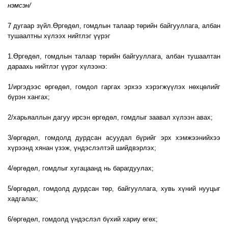
нэмсэн/
7 дугаар зүйл.Өргөдөл, гомдлын талаар төрийн байгууллага, албан
тушаалтны хүлээх нийтлэг үүрэг
1.Өргөдөл, гомдлын талаар төрийн байгууллага, албан тушаалтан
дараахь нийтлэг үүрэг хүлээнэ:
1/иргэдээс өргөдөл, гомдол гаргах эрхээ хэрэгжүүлэх нөхцөлийг
бүрэн хангах;
2/харьяаллын дагуу ирсэн өргөдөл, гомдлыг заавал хүлээн авах;
3/өргөдөл, гомдолд дурдсан асуудал бүрийг эрх хэмжээнийхээ
хүрээнд хянан үзэж, үндэслэлтэй шийдвэрлэх;
4/өргөдөл, гомдлыг хугацаанд нь барагдуулах;
5/өргөдөл, гомдолд дурдсан төр, байгууллага, хувь хүний нууцыг
хадгалах;
6/өргөдөл, гомдолд үндэслэл бүхий хариу өгөх;