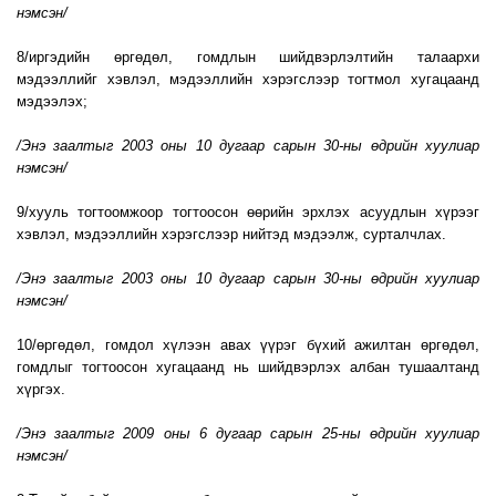
нэмсэн/
8/иргэдийн өргөдөл, гомдлын шийдвэрлэлтийн талаархи
мэдээллийг хэвлэл, мэдээллийн хэрэгслээр тогтмол хугацаанд
мэдээлэх;
/Энэ заалтыг 2003 оны 10 дугаар сарын 30-ны өдрийн хуулиар
нэмсэн/
9/хууль тогтоомжоор тогтоосон өөрийн эрхлэх асуудлын хүрээг
хэвлэл, мэдээллийн хэрэгслээр нийтэд мэдээлж, сурталчлах.
/Энэ заалтыг 2003 оны 10 дугаар сарын 30-ны өдрийн хуулиар
нэмсэн/
10/өргөдөл, гомдол хүлээн авах үүрэг бүхий ажилтан өргөдөл,
гомдлыг тогтоосон хугацаанд нь шийдвэрлэх албан тушаалтанд
хүргэх.
/Энэ заалтыг 2009 оны 6 дугаар сарын 25-ны өдрийн хуулиар
нэмсэн/