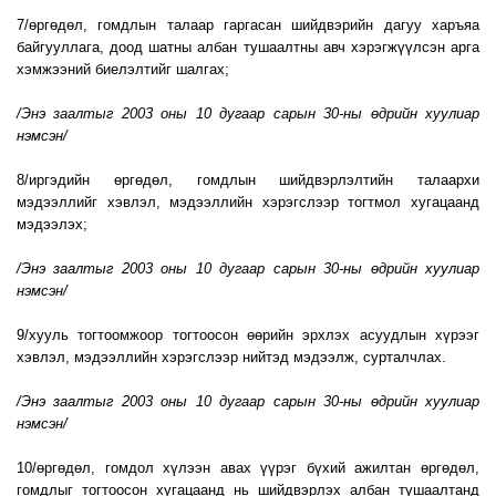
7/өргөдөл, гомдлын талаар гаргасан шийдвэрийн дагуу харъяа
байгууллага, доод шатны албан тушаалтны авч хэрэгжүүлсэн арга
хэмжээний биелэлтийг шалгах;
/Энэ заалтыг 2003 оны 10 дугаар сарын 30-ны өдрийн хуулиар
нэмсэн/
8/иргэдийн өргөдөл, гомдлын шийдвэрлэлтийн талаархи
мэдээллийг хэвлэл, мэдээллийн хэрэгслээр тогтмол хугацаанд
мэдээлэх;
/Энэ заалтыг 2003 оны 10 дугаар сарын 30-ны өдрийн хуулиар
нэмсэн/
9/хууль тогтоомжоор тогтоосон өөрийн эрхлэх асуудлын хүрээг
хэвлэл, мэдээллийн хэрэгслээр нийтэд мэдээлж, сурталчлах.
/Энэ заалтыг 2003 оны 10 дугаар сарын 30-ны өдрийн хуулиар
нэмсэн/
10/өргөдөл, гомдол хүлээн авах үүрэг бүхий ажилтан өргөдөл,
гомдлыг тогтоосон хугацаанд нь шийдвэрлэх албан тушаалтанд