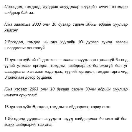
4/өргөдөл, гомдолд дурдсан асуудлаар шүүхийн хүчин төгөлдөр
шийдвэр байгаа.
/Энэ заалтыг 2003 оны 10 дугаар сарын 30-ны өдрийн хуулиар
нэмсэн/
2.Өргөдөл, гомдол нь энэ хуулийн 1О дугаар зүйлд заасан
шаардлагыг хангаагүй
11 дүгээр зүйлийн 1 дэх хэсэгт заасан асуудлаар гаргаагүй бөгөөд
үүний улмаас өргөдөл, гомдлыг шийдвэрлэх боломжгүй бол уг
шаардлагыг хангахыг мэдэгдэж, түүнийг өргөдөл, гомдол гаргагчид
З хоногийн дотор буцаана.
/Энэ хэсэгт 2003 оны 10 дугаар сарын 30-ны өдрийн хуулиар
нэмэлт оруулсан/
15 дугаар зүйл.Өргөдөл, гомдлыг шийдвэрлэх, хариу өгөх
1.Өргөдөлд дурдсан асуудлыг шууд шийдвэрлэх боломжтой бол
зохих шийдвэрийг гаргана.