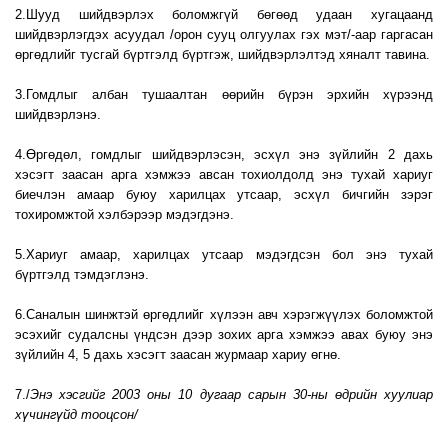
2.Шууд шийдвэрлэх боломжгүй бөгөөд удаан хугацаанд
шийдвэрлэгдэх асуудал /орон сууц олгуулах гэх мэт/-аар гаргасан
өргөдлийг тусгай бүртгэлд бүртгэж, шийдвэрлэлтэд хяналт тавина.
3.Гомдлыг албан тушаалтан өөрийн бүрэн эрхийн хүрээнд
шийдвэрлэнэ.
4.Өргөдөл, гомдлыг шийдвэрлэсэн, эсхүл энэ зүйлийн 2 дахь
хэсэгт заасан арга хэмжээ авсан тохиолдолд энэ тухай хариуг
биечлэн амаар буюу харилцах утсаар, эсхүл бичгийн зэрэг
тохиромжтой хэлбэрээр мэдэгдэнэ.
5.Хариуг амаар, харилцах утсаар мэдэгдсэн бол энэ тухай
бүртгэлд тэмдэглэнэ.
6.Саналын шинжтэй өргөдлийг хүлээн авч хэрэгжүүлэх боломжтой
эсэхийг судалсны үндсэн дээр зохих арга хэмжээ авах буюу энэ
зүйлийн 4, 5 дахь хэсэгт заасан журмаар хариу өгнө.
7./
Энэ хэсгийг 2003 оны 10 дугаар сарын 30-ны өдрийн хуулиар
хүчингүйд тооцсон/