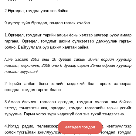
2.Өргөдөл, гомдол үнэн зөв байна.
9 дүгээр зүйл.Өргөдөл, гомдол гаргах хэлбэр
1.Өргөдөл, гомдлыг төрийн албан ёсны хэлээр бичгээр буюу амаар
гаргана. Өргөдөл, гомдлыг цахим сүлжээгээр дамжуулан гаргаж
болно. Байгууллага бүр цахим хаягтай байна.
/Энэ хэсэгт 2003 оны 10 дугаар сарын 30-ны өдрийн хуулиар
нэмэлт, өөрчлөлт,
2009 оны 6 дугаар сарын 25-ны өдрийн хуулиар
нэмэлт оруулсан/
2.Төрийн албан ёсны хэлийг мэдэхгүй бол төрөлх хэлээрээ
өргөдөл, гомдол гаргаж болно.
3.Амаар биечлэн гаргасан өргөдөл, гомдлыг хүлээн авч байгаа
этгээд тэмдэглэн авч, өргөдөл, гомдол гаргагчийн гарын үсгийг
зуруулна. Гарын үсгээ зурж чадахгүй бол энэ тухай тэмдэглэнэ.
4.Иргэд радио, телевизээр явуулж байгаа шууд нэвтрүүлгээр
ӨРГӨДӨЛ ГОМДОЛ
болон тусгайлан ажиллуулсан утсаар дамжуулан өргөдөл, гомдол