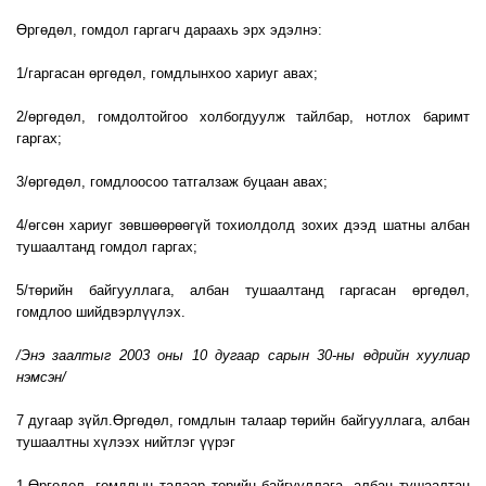
Өргөдөл, гомдол гаргагч дараахь эрх эдэлнэ:
1/гаргасан өргөдөл, гомдлынхоо хариуг авах;
2/өргөдөл, гомдолтойгоо холбогдуулж тайлбар, нотлох баримт
гаргах;
3/өргөдөл, гомдлоосоо татгалзаж буцаан авах;
4/өгсөн хариуг зөвшөөрөөгүй тохиолдолд зохих дээд шатны албан
тушаалтанд гомдол гаргах;
5/төрийн байгууллага, албан тушаалтанд гаргасан өргөдөл,
гомдлоо шийдвэрлүүлэх.
/Энэ заалтыг 2003 оны 10 дугаар сарын 30-ны өдрийн хуулиар
нэмсэн/
7 дугаар зүйл.Өргөдөл, гомдлын талаар төрийн байгууллага, албан
тушаалтны хүлээх нийтлэг үүрэг
1.Өргөдөл, гомдлын талаар төрийн байгууллага, албан тушаалтан