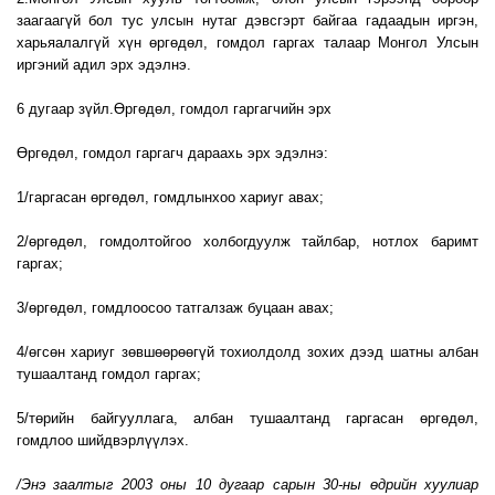
заагаагүй бол тус улсын нутаг дэвсгэрт байгаа гадаадын иргэн,
харьяалалгүй хүн өргөдөл, гомдол гаргах талаар Монгол Улсын
иргэний адил эрх эдэлнэ.
6 дугаар зүйл.Өргөдөл, гомдол гаргагчийн эрх
Өргөдөл, гомдол гаргагч дараахь эрх эдэлнэ:
1/гаргасан өргөдөл, гомдлынхоо хариуг авах;
2/өргөдөл, гомдолтойгоо холбогдуулж тайлбар, нотлох баримт
гаргах;
3/өргөдөл, гомдлоосоо татгалзаж буцаан авах;
4/өгсөн хариуг зөвшөөрөөгүй тохиолдолд зохих дээд шатны албан
тушаалтанд гомдол гаргах;
5/төрийн байгууллага, албан тушаалтанд гаргасан өргөдөл,
гомдлоо шийдвэрлүүлэх.
/Энэ заалтыг 2003 оны 10 дугаар сарын 30-ны өдрийн хуулиар