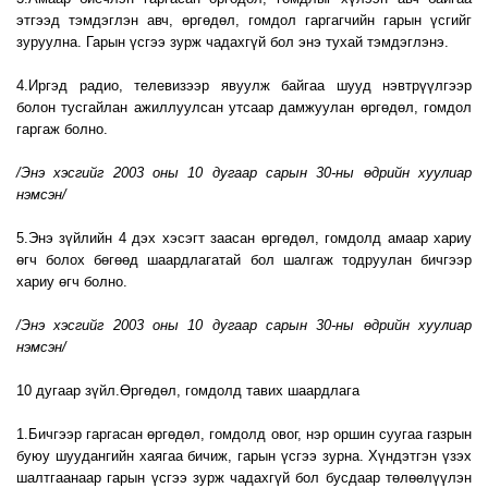
этгээд тэмдэглэн авч, өргөдөл, гомдол гаргагчийн гарын үсгийг
зуруулна. Гарын үсгээ зурж чадахгүй бол энэ тухай тэмдэглэнэ.
4.Иргэд радио, телевизээр явуулж байгаа шууд нэвтрүүлгээр
болон тусгайлан ажиллуулсан утсаар дамжуулан өргөдөл, гомдол
гаргаж болно.
/Энэ хэсгийг 2003 оны 10 дугаар сарын 30-ны өдрийн хуулиар
нэмсэн/
5.Энэ зүйлийн 4 дэх хэсэгт заасан өргөдөл, гомдолд амаар хариу
өгч болох бөгөөд шаардлагатай бол шалгаж тодруулан бичгээр
хариу өгч болно.
/Энэ хэсгийг 2003 оны 10 дугаар сарын 30-ны өдрийн хуулиар
нэмсэн/
10 дугаар зүйл.Өргөдөл, гомдолд тавих шаардлага
1.Бичгээр гаргасан өргөдөл, гомдолд овог, нэр оршин суугаа газрын
буюу шуудангийн хаягаа бичиж, гарын үсгээ зурна. Хүндэтгэн үзэх
шалтгаанаар гарын үсгээ зурж чадахгүй бол бусдаар төлөөлүүлэн