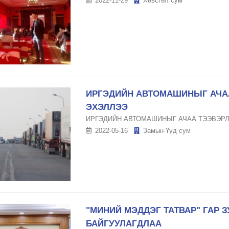
2022-11-29
Хөвсгөл сум
ИРГЭДИЙН АВТОМАШИНЫГ АЧА
ЭХЭЛЛЭЭ
ИРГЭДИЙН АВТОМАШИНЫГ АЧАА ТЭЭВЭР
2022-05-16
Замын-Үүд сум
"МИНИЙ МЭДДЭГ ТАТВАР" ГАР 
БАЙГУУЛАГДЛАА