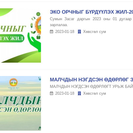
ЭКО ОРЧНЫГ БҮРДҮҮЛЭХ ЖИЛ-2
Сумын Засаг даргын 2023 оны 01 дугаар 
зарлалаа.
2023-01-18
Хөвсгөл сум
МАЛЧДЫН НЭГДСЭН ӨДӨРЛӨГ 
МАЛЧДЫН НЭГДСЭН ӨДӨРЛӨГТ УРЬЖ БА
2023-01-18
Хөвсгөл сум