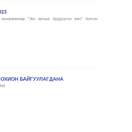
023
захирамжаар "Эко орчныг бүрдүүлэх жил" болгон
ЗОХИОН БАЙГУУЛАГДАНА
ЙНА