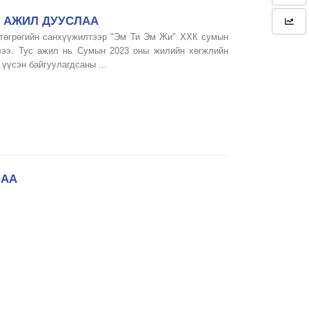
 АЖИЛ ДУУСЛАА
8 төгрөгийн санхүүжилтээр "Эм Ти Эм Жи" ХХК сумын
лээ. Тус ажил нь Сумын 2023 оны жилийн хөгжлийн
үүсэн байгуулагдсаны ...
ЛАА