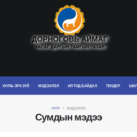
ДОРНОГОВЬ АЙМАГ
ЗАСАГ ДАРГЫН ТАМГЫН ГАЗАР
ХУУЛЬ ЭРХ ЗҮЙ
МЭДЭЭЛЭЛ
ИЛ ТОД БАЙДАЛ
ТЕНДЕР
ШИЛ
НҮҮР
МЭДЭЭЛЭЛ
Сумдын мэдээ