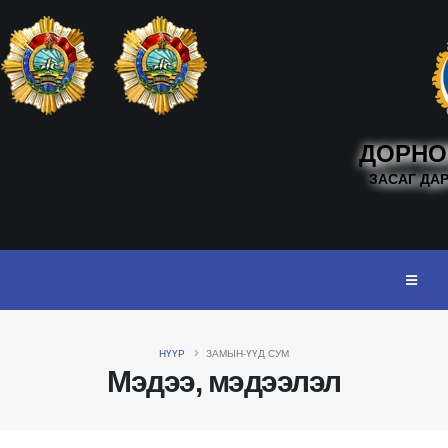
ДОРНО
ЗАСАГ ДА
НҮҮР
ЗАМЫН-ҮҮД СУМ
Мэдээ, мэдээлэл