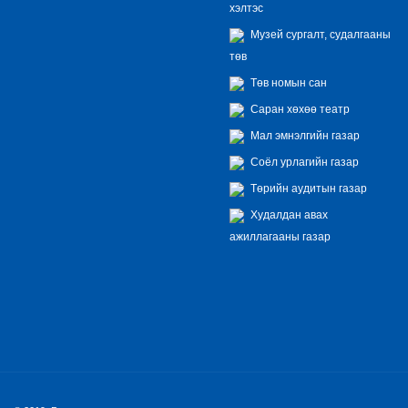
хэлтэс
Музей сургалт, судалгааны
төв
Төв номын сан
Саран хөхөө театр
Мал эмнэлгийн газар
Соёл урлагийн газар
Төрийн аудитын газар
Худалдан авах
ажиллагааны газар