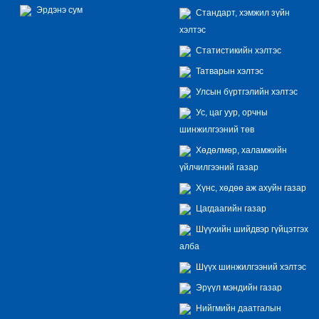
Эрдэнэ сум
Стандарт, хэмжил зүйн
хэлтэс
Статистикийн хэлтэс
Татварын хэлтэс
Улсын бүртгэлийн хэлтэс
Ус, цаг уур, орчны
шинжилгээний төв
Хөдөлмөр, халамжийн
үйлчилгээний газар
Хүнс, хөдөө аж ахуйн газар
Цагдаагийн газар
Шүүхийн шийдвэр гүйцэтгэх
алба
Шүүх шинжилгээний хэлтэс
Эрүүл мэндийн газар
Нийгмийн даатгалын