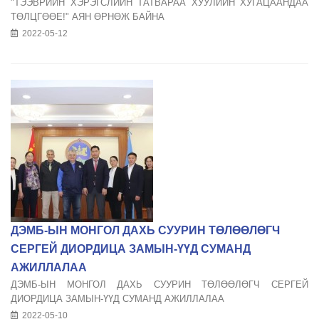
"ТЭЭВРИЙН ХЭРЭГСЛИЙН ТАТВАРАА ХУУЛИЙН ХУГАЦААНДАА
ТӨЛЦГӨӨЕ!" АЯН ӨРНӨЖ БАЙНА
2022-05-12
ДЭМБ-ЫН МОНГОЛ ДАХЬ СУУРИН ТӨЛӨӨЛӨГЧ
СЕРГЕЙ ДИОРДИЦА ЗАМЫН-ҮҮД СУМАНД
АЖИЛЛАЛАА
ДЭМБ-ЫН МОНГОЛ ДАХЬ СУУРИН ТӨЛӨӨЛӨГЧ СЕРГЕЙ
ДИОРДИЦА ЗАМЫН-ҮҮД СУМАНД АЖИЛЛАЛАА
2022-05-10