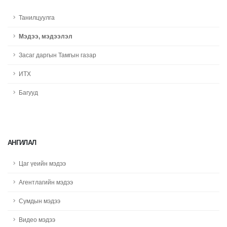
Танилцуулга
Мэдээ, мэдээлэл
Засаг даргын Тамгын газар
ИТХ
Багууд
АНГИЛАЛ
Цаг үеийн мэдээ
Агентлагийн мэдээ
Сумдын мэдээ
Видео мэдээ