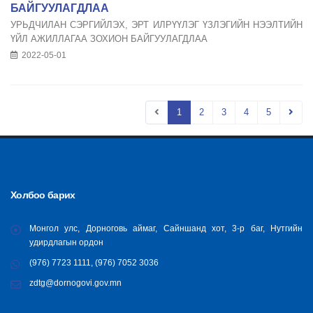
БАЙГУУЛАГДЛАА
УРЬДЧИЛАН СЭРГИЙЛЭХ, ЭРТ ИЛРҮҮЛЭГ ҮЗЛЭГИЙН НЭЭЛТИЙН
ҮЙЛ АЖИЛЛАГАА ЗОХИОН БАЙГУУЛАГДЛАА
2022-05-01
1
2
3
4
5
Холбоо барих
Монгол улс, Дорноговь аймаг, Сайншанд хот, 3-р баг, Нутгийн
удирдлагын ордон
(976) 7723 1111, (976) 7052 3036
zdtg@dornogovi.gov.mn