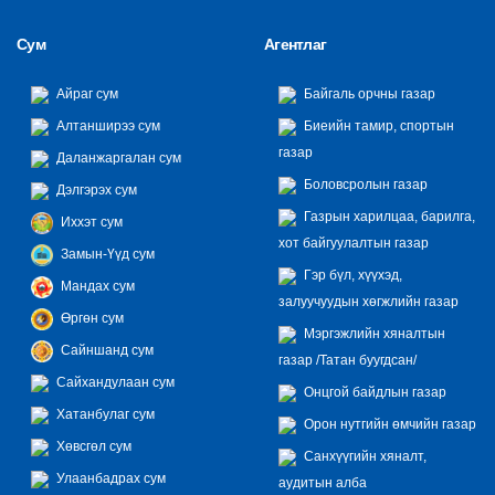
Сум
Агентлаг
Айраг сум
Байгаль орчны газар
Алтанширээ сум
Биеийн тамир, спортын
газар
Даланжаргалан сум
Боловсролын газар
Дэлгэрэх сум
Газрын харилцаа, барилга,
Иххэт сум
хот байгуулалтын газар
Замын-Үүд сум
Гэр бүл, хүүхэд,
Мандах сум
залуучуудын хөгжлийн газар
Өргөн сум
Мэргэжлийн хяналтын
Сайншанд сум
газар /Татан буугдсан/
Сайхандулаан сум
Онцгой байдлын газар
Хатанбулаг сум
Орон нутгийн өмчийн газар
Хөвсгөл сум
Санхүүгийн хяналт,
Улаанбадрах сум
аудитын алба