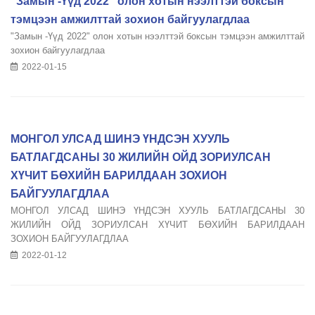
"Замын -Үүд 2022" олон хотын нээлттэй боксын
тэмцээн амжилттай зохион байгуулагдлаа
"Замын -Үүд 2022" олон хотын нээлттэй боксын тэмцээн амжилттай
зохион байгуулагдлаа
2022-01-15
МОНГОЛ УЛСАД ШИНЭ ҮНДСЭН ХУУЛЬ
БАТЛАГДСАНЫ 30 ЖИЛИЙН ОЙД ЗОРИУЛСАН
ХҮЧИТ БӨХИЙН БАРИЛДААН ЗОХИОН
БАЙГУУЛАГДЛАА
МОНГОЛ УЛСАД ШИНЭ ҮНДСЭН ХУУЛЬ БАТЛАГДСАНЫ 30
ЖИЛИЙН ОЙД ЗОРИУЛСАН ХҮЧИТ БӨХИЙН БАРИЛДААН
ЗОХИОН БАЙГУУЛАГДЛАА
2022-01-12