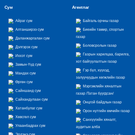
Сум
Агентлаг
Айраг сум
Байгаль орчны газар
Алтанширээ сум
Биеийн тамир, спортын
газар
Даланжаргалан сум
Боловсролын газар
Дэлгэрэх сум
Газрын харилцаа, барилга,
Иххэт сум
хот байгуулалтын газар
Замын-Үүд сум
Гэр бүл, хүүхэд,
Мандах сум
залуучуудын хөгжлийн газар
Өргөн сум
Мэргэжлийн хяналтын
Сайншанд сум
газар /Татан буугдсан/
Сайхандулаан сум
Онцгой байдлын газар
Хатанбулаг сум
Орон нутгийн өмчийн газар
Хөвсгөл сум
Санхүүгийн хяналт,
Улаанбадрах сум
аудитын алба
Эрдэнэ сум