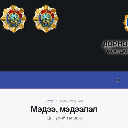
ДОРНО
ЗАСАГ ДА
НҮҮР
ЗАМЫН-ҮҮД СУМ
Мэдээ, мэдээлэл
Цаг үеийн мэдээ