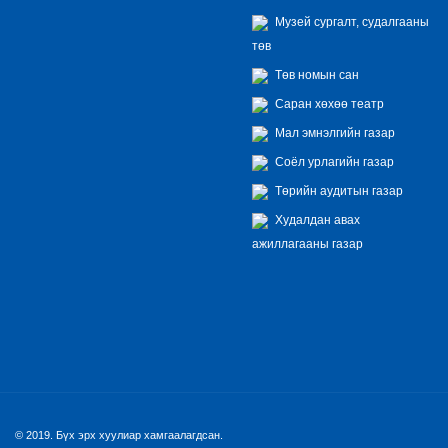
Музей сургалт, судалгааны
төв
Төв номын сан
Саран хөхөө театр
Мал эмнэлгийн газар
Соёл урлагийн газар
Төрийн аудитын газар
Худалдан авах
ажиллагааны газар
© 2019. Бүх эрх хуулиар хамгаалагдсан.