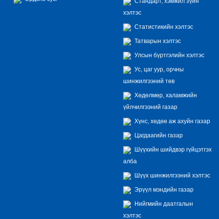
Стандарт, хэмжил зүйн
хэлтэс
Статистикийн хэлтэс
Татварын хэлтэс
Улсын бүртгэлийн хэлтэс
Ус, цаг уур, орчны
шинжилгээний төв
Хөдөлмөр, халамжийн
үйлчилгээний газар
Хүнс, хөдөө аж ахуйн газар
Цагдаагийн газар
Шүүхийн шийдвэр гүйцэтгэх
алба
Шүүх шинжилгээний хэлтэс
Эрүүл мэндийн газар
Нийгмийн даатгалын
хэлтэс