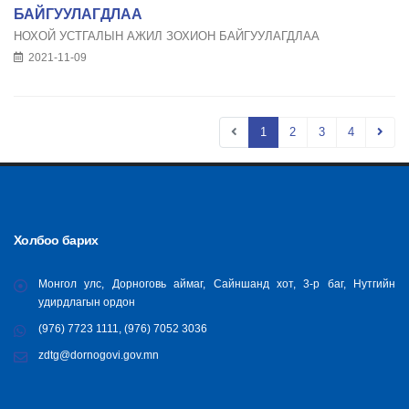
БАЙГУУЛАГДЛАА
НОХОЙ УСТГАЛЫН АЖИЛ ЗОХИОН БАЙГУУЛАГДЛАА
2021-11-09
1
2
3
4
Холбоо барих
Монгол улс, Дорноговь аймаг, Сайншанд хот, 3-р баг, Нутгийн
удирдлагын ордон
(976) 7723 1111, (976) 7052 3036
zdtg@dornogovi.gov.mn