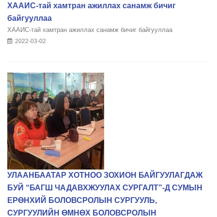
ХААИС-тай хамтран ажиллах санамж бичиг
байгууллаа
ХААИС-тай хамтран ажиллах санамж бичиг байгууллаа
2022-03-02
УЛААНБААТАР ХОТНОО ЗОХИОН БАЙГУУЛАГДАЖ
БУЙ “БАГШ ЧАДАВХЖУУЛАХ СУРГАЛТ”-Д СУМЫН
ЕРӨНХИЙ БОЛОВСРОЛЫН СУРГУУЛЬ,
СУРГУУЛИЙН ӨМНӨХ БОЛОВСРОЛЫН