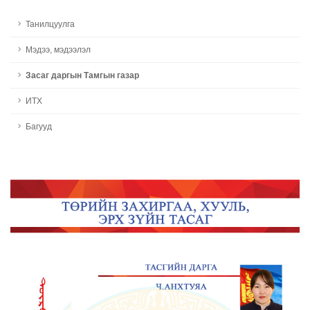
Танилцуулга
Мэдээ, мэдээлэл
Засаг даргын Тамгын газар
ИТХ
Багууд