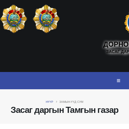
ДОРНО
ЗАСАГ ДА
НҮҮР
ЗАМЫН-ҮҮД СУМ
Засаг даргын Тамгын газар