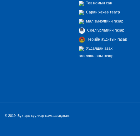
Төв номын сан
Саран хөхөө театр
Мал эмнэлгийн газар
Соёл урлагийн газар
Төрийн аудитын газар
Худалдан авах
ажиллагааны газар
© 2019. Бүх эрх хуулиар хамгаалагдсан.