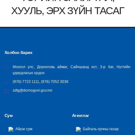
ХУУЛЬ, ЭРХ ЗҮЙН ТАСАГ
Холбоо барих
Монгол улс, Дорноговь аймаг, Сайншанд хот, 3-р баг, Нутгийн
удирдлагын ордон
(976) 7723 1111, (976) 7052 3036
zdtg@dornogovi.gov.mn
Сум
Агентлаг
Айраг сум
Байгаль орчны газар