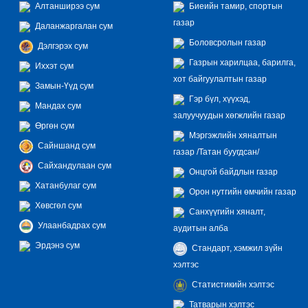
Алтанширээ сум
Биеийн тамир, спортын
газар
Даланжаргалан сум
Боловсролын газар
Дэлгэрэх сум
Газрын харилцаа, барилга,
Иххэт сум
хот байгуулалтын газар
Замын-Үүд сум
Гэр бүл, хүүхэд,
Мандах сум
залуучуудын хөгжлийн газар
Өргөн сум
Мэргэжлийн хяналтын
Сайншанд сум
газар /Татан буугдсан/
Сайхандулаан сум
Онцгой байдлын газар
Хатанбулаг сум
Орон нутгийн өмчийн газар
Хөвсгөл сум
Санхүүгийн хяналт,
Улаанбадрах сум
аудитын алба
Эрдэнэ сум
Стандарт, хэмжил зүйн
хэлтэс
Статистикийн хэлтэс
Татварын хэлтэс