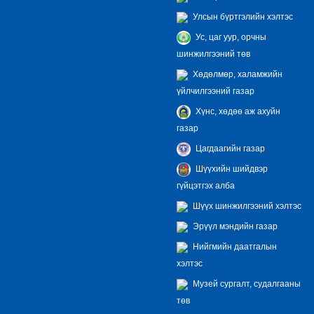
Улсын бүртгэлийн хэлтэс
Ус, цаг уур, орчны
шинжилгээний төв
Хөдөлмөр, халамжийн
үйлчилгээний газар
Хүнс, хөдөө аж ахуйн
газар
Цагдаагийн газар
Шүүхийн шийдвэр
гүйцэтгэх алба
Шүүх шинжилгээний хэлтэс
Эрүүл мэндийн газар
Нийгмийн даатгалын
хэлтэс
Музей сургалт, судалгааны
төв