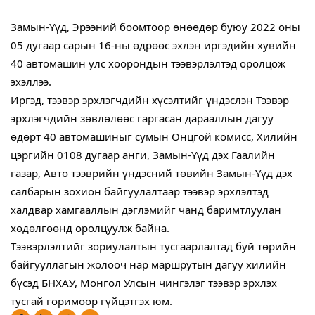
Замын-Үүд, Эрээний боомтоор өнөөдөр буюу 2022 оны 
05 дугаар сарын 16-ны өдрөөс эхлэн иргэдийн хувийн 
40 автомашин улс хоорондын тээвэрлэлтэд оролцож 
эхэллээ.
Иргэд, тээвэр эрхлэгчдийн хүсэлтийг үндэслэн Тээвэр 
эрхлэгчдийн зөвлөлөөс гаргасан дарааллын дагуу 
өдөрт 40 автомашиныг сумын Онцгой комисс, Хилийн 
цэргийн 0108 дугаар анги, Замын-Үүд дэх Гаалийн 
газар, Авто тээврийн үндэсний төвийн Замын-Үүд дэх 
салбарын зохион байгуулалтаар тээвэр эрхлэлтэд 
халдвар хамгааллын дэглэмийг чанд баримтлуулан 
хөдөлгөөнд оролцуулж байна.
Тээвэрлэлтийг зориулалтын тусгаарлалтад буй төрийн 
байгууллагын жолооч нар маршрутын дагуу хилийн 
бүсэд БНХАУ, Монгол Улсын чингэлэг тээвэр эрхлэх 
тусгай горимоор гүйцэтгэх юм.