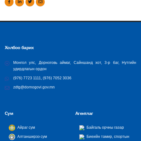
Холбоо барих
Монгол улс, Дорноговь аймаг, Сайншанд хот, 3-р баг, Нутгийн
удирдлагын ордон
(976) 7723 1111, (976) 7052 3036
zdtg@dornogovi.gov.mn
Сум
Агентлаг
Айраг сум
Байгаль орчны газар
Алтанширээ сум
Биеийн тамир, спортын