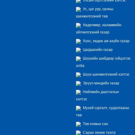
Улсын бүртгэлийн хэлтэс
Ус, цаг уур, орчны
шинжилгээний төв
Хөдөлмөр, халамжийн
үйлчилгээний газар
Хүнс, хөдөө аж ахуйн газар
Цагдаагийн газар
Шүүхийн шийдвэр гүйцэтгэх
алба
Шүүх шинжилгээний хэлтэс
Эрүүл мэндийн газар
Нийгмийн даатгалын
хэлтэс
Музей сургалт, судалгааны
төв
Төв номын сан
Саран хөхөө театр