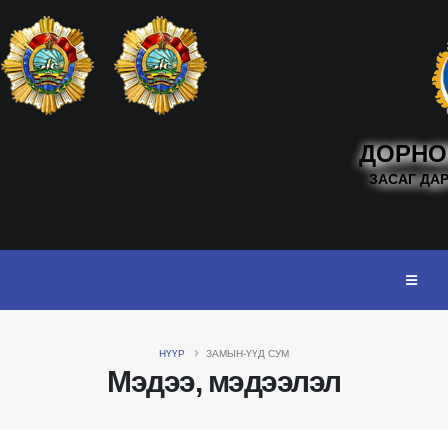
ДОРНО
ЗАСАГ ДА
НҮҮР
ЗАМЫН-ҮҮД СУМ
Мэдээ, мэдээлэл