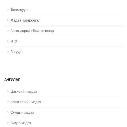
Танилцуулга
Мэдээ, мэдээлэл
Засаг даргын Тамгын газар
ИТХ
Багууд
АНГИЛАЛ
Цаг үеийн мэдээ
Агентлагийн мэдээ
Сумдын мэдээ
Видео мэдээ