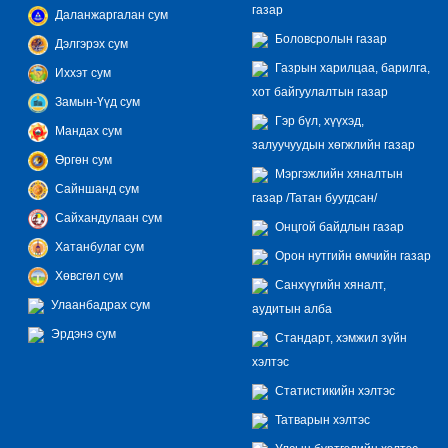
газар
Даланжаргалан сум
Боловсролын газар
Дэлгэрэх сум
Газрын харилцаа, барилга,
Иххэт сум
хот байгуулалтын газар
Замын-Үүд сум
Гэр бүл, хүүхэд,
Мандах сум
залуучуудын хөгжлийн газар
Өргөн сум
Мэргэжлийн хяналтын
Сайншанд сум
газар /Татан буугдсан/
Сайхандулаан сум
Онцгой байдлын газар
Хатанбулаг сум
Орон нутгийн өмчийн газар
Хөвсгөл сум
Санхүүгийн хяналт,
Улаанбадрах сум
аудитын алба
Эрдэнэ сум
Стандарт, хэмжил зүйн
хэлтэс
Статистикийн хэлтэс
Татварын хэлтэс