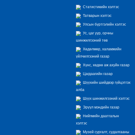
Статистикийн хэлтэс
Татварын хэлтэс
Улсын бүртгэлийн хэлтэс
Ус, цаг уур, орчны
шинжилгээний төв
Хөдөлмөр, халамжийн
үйлчилгээний газар
Хүнс, хөдөө аж ахуйн газар
Цагдаагийн газар
Шүүхийн шийдвэр гүйцэтгэх
алба
Шүүх шинжилгээний хэлтэс
Эрүүл мэндийн газар
Нийгмийн даатгалын
хэлтэс
Музей сургалт, судалгааны