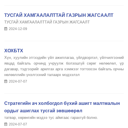
ТУСГАЙ ХАМГААЛАЛТТАЙ ГАЗРЫН ЖАГСААЛТ
ТУСГАЙ ХАМГААЛАЛТТАЙ ГАЗРЫН ЖАГСААЛТ
2024-12-09
ХОХБТХ
Xүн, хуулийн этгээдийн үйл ажиллагаа, үйлдвэрлэл, үйлчилгээний
явцад байгаль орчинд учруулж болзошгүй сөрөг нөлөөлөл, үр
дагавар, тэдгээрийг арилгах арга хэмжээг тогтоосон байгаль орчны
нөлөөллийн үнэлгээний талаарх мэдээлэл
2024-07-07
Стратегийн ач холбогдол бүхий ашигт малтмалын
ордыг ашиглах тусгай зөвшөөрөл
татвар, хөрөнгийн мэдээ тус аймгаас гарахгүй болно.
2024-07-07