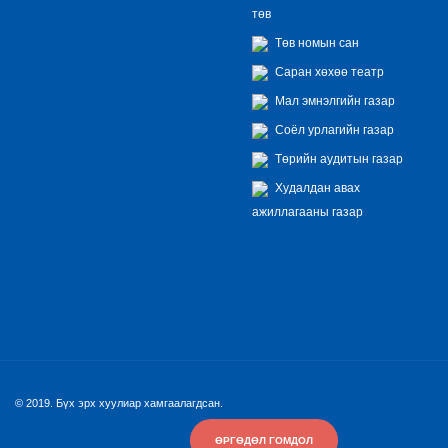
төв
Төв номын сан
Саран хөхөө театр
Мал эмнэлгийн газар
Соёл урлагийн газар
Төрийн аудитын газар
Худалдан авах
ажиллагааны газар
© 2019. Бүх эрх хуулиар хамгаалагдсан.
ӨРГӨДӨЛ ГОМДОЛ