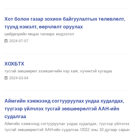
Хот болон газар зохион байгуулалтын төлөвлөлт,
түүнд нэмэлт, өөрчлөлт оруулах
шийдвэрийн явцын талаарх мэдээлэл
2024-07-07
ХОХБТХ
тусгай зөвшөөрөл эзэмшигчийн нэр хаяг, хүчинтэй хугацаа
2024-03-04
Аймгийн хэмжээнд согтууруулах ундаа худалдах,
түүгээр үйлчлэх тусгай зөвшөөрөлтэй ААН-ийн
судалгаа
Аймгийн хэмжээнд согтууруулах ундаа худалдах, түүгээр үйлчлэх
тусгай зөвшөөрөлтэй ААН-ийн судалгаа /2022 оны 10 дугаар сарын