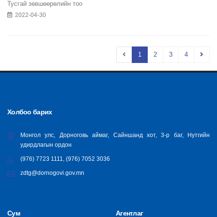
Тусгай зөвшөөрөлийн тоо
2022-04-30
1
2
3
4
Холбоо барих
Монгол улс, Дорноговь аймаг, Сайншанд хот, 3-р баг, Нутгийн
удирдлагын ордон
(976) 7723 1111, (976) 7052 3036
zdtg@dornogovi.gov.mn
Сум
Агентлаг