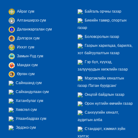
Айраг сум
Байгаль орчны газар
Алтанширээ сум
Биеийн тамир, спортын
газар
Даланжаргалан сум
Боловсролын газар
Дэлгэрэх сум
Газрын харилцаа, барилга,
Иххэт сум
хот байгуулалтын газар
Замын-Үүд сум
Гэр бүл, хүүхэд,
Мандах сум
залуучуудын хөгжлийн газар
Өргөн сум
Мэргэжлийн хяналтын
Сайншанд сум
газар /Татан буугдсан/
Сайхандулаан сум
Онцгой байдлын газар
Хатанбулаг сум
Орон нутгийн өмчийн газар
Хөвсгөл сум
Санхүүгийн хяналт,
Улаанбадрах сум
аудитын алба
Эрдэнэ сум
Стандарт, хэмжил зүйн
хэлтэс