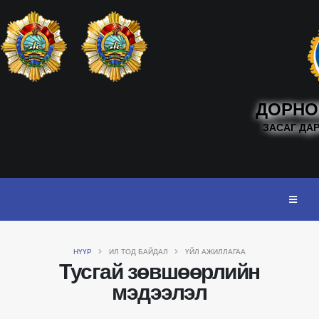
ДОРНО
ЗАСАГ ДА
НҮҮР
ИЛ ТОД БАЙДАЛ
ҮЙЛ АЖИЛЛАГАА
Тусгай зөвшөөрлийн
мэдээлэл