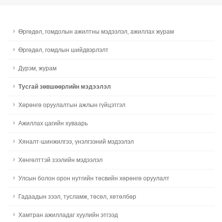
Өргөдөл, гомдолын ажилтны мэдээлэл, ажиллах журам
Өргөдөл, гомдлын шийдвэрлэлт
Дүрэм, журам
Тусгай зөвшөөрлийн мэдээлэл
Хөрөнгө оруулалтын ажлын гүйцэтгэл
Ажиллах цагийн хуваарь
Хяналт-шинжилгээ, үнэлгээний мэдээлэл
Хөнгөлттэй зээлийн мэдээлэл
Улсын болон орон нутгийн төсвийн хөрөнгө оруулалт
Гадаадын зээл, тусламж, төсөл, хөтөлбөр
Хамтран ажилладаг хуулийн этгээд