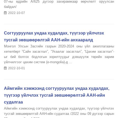
07-ны өдрийн А/625 дүгээр захирамжаар өөрчлөлт оруулсан
байдал/
2022-10-07
Согтууруулах ундаа худалдах, түүгээр үйлчлэх
тусгай зөвшөөрөлтэй ААН-ийн анхааралд
Монгол Улсын Засгийн газрын 2020-2024 оны үйл ажиллагааны
хөтөлбөрт “Сайн засаглал”, “Ухаалаг засаглал”, “Цахим засаглал”-
ыг бий болгох бодлогын зорилтуудыг дэвшүүлж төрийн зарим
үйлчилгээг цахим систем (e-mongolia)-д ...
2022-10-01
Аймгийн хэмжээнд согтууруулах ундаа худалдах,
түүгээр үйлчлэх тусгай зөвшөөрөлтэй ААН-ийн
судалгаа
Аймгийн хэмжээнд согтууруулах ундаа худалдах, түүгээр үйлчлэх
тусгай зөвшөөрөлтэй ААН-ийн судалгаа /2022 оны 09 дүгээр сарын