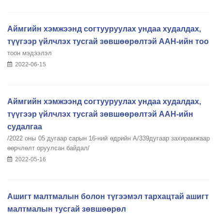
Аймгийн хэмжээнд согтууруулах ундаа худалдах,
түүгээр үйлчлэх тусгай зөвшөөрөлтэй ААН-ийн тоо
тоон мэдээлэл
2022-06-15
Аймгийн хэмжээнд согтууруулах ундаа худалдах,
түүгээр үйлчлэх тусгай зөвшөөрөлтэй ААН-ийн
судалгаа
/2022 оны 05 дугаар сарын 16-ний өдрийн А/339дугаар захирамжаар
өөрчлөлт оруулсан байдал/
2022-05-16
Ашигт малтмалын болон түгээмэл тархацтай ашигт
малтмалын тусгай зөвшөөрөл