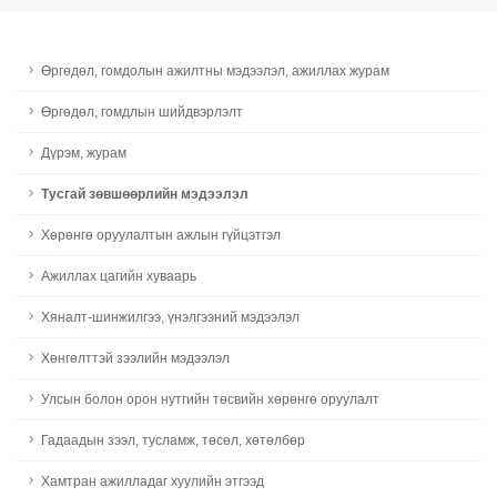
Өргөдөл, гомдолын ажилтны мэдээлэл, ажиллах журам
Өргөдөл, гомдлын шийдвэрлэлт
Дүрэм, журам
Тусгай зөвшөөрлийн мэдээлэл
Хөрөнгө оруулалтын ажлын гүйцэтгэл
Ажиллах цагийн хуваарь
Хяналт-шинжилгээ, үнэлгээний мэдээлэл
Хөнгөлттэй зээлийн мэдээлэл
Улсын болон орон нутгийн төсвийн хөрөнгө оруулалт
Гадаадын зээл, тусламж, төсөл, хөтөлбөр
Хамтран ажилладаг хуулийн этгээд