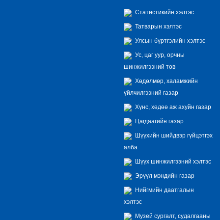
Статистикийн хэлтэс
Татварын хэлтэс
Улсын бүртгэлийн хэлтэс
Ус, цаг уур, орчны
шинжилгээний төв
Хөдөлмөр, халамжийн
үйлчилгээний газар
Хүнс, хөдөө аж ахуйн газар
Цагдаагийн газар
Шүүхийн шийдвэр гүйцэтгэх
алба
Шүүх шинжилгээний хэлтэс
Эрүүл мэндийн газар
Нийгмийн даатгалын
хэлтэс
Музей сургалт, судалгааны