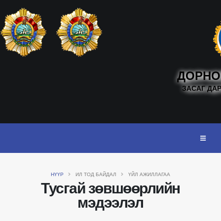
ДОРНО
ЗАСАГ ДА
НҮҮР
ИЛ ТОД БАЙДАЛ
ҮЙЛ АЖИЛЛАГАА
Тусгай зөвшөөрлийн
мэдээлэл