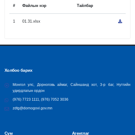
#
Файлын нэр
Тайлбар
1
01.31.xlsx
Холбоо барих
Монгол улс, Дорноговь аймаг, Сайншанд хот, 3-р баг, Нутгийн
удирдлагын ордон
(976) 7723 1111, (976) 7052 3036
zdtg@dornogovi.gov.mn
Сум
Агентлаг