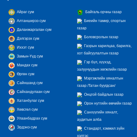
Айраг сум
Байгаль орчны газар
Алтанширээ сум
Биеийн тамир, спортын
газар
Даланжаргалан сум
Боловсролын газар
Дэлгэрэх сум
Газрын харилцаа, барилга,
Иххэт сум
хот байгуулалтын газар
Замын-Үүд сум
Гэр бүл, хүүхэд,
Мандах сум
залуучуудын хөгжлийн газар
Өргөн сум
Мэргэжлийн хяналтын
Сайншанд сум
газар /Татан буугдсан/
Сайхандулаан сум
Онцгой байдлын газар
Хатанбулаг сум
Орон нутгийн өмчийн газар
Хөвсгөл сум
Санхүүгийн хяналт,
Улаанбадрах сум
аудитын алба
Эрдэнэ сум
Стандарт, хэмжил зүйн
хэлтэс