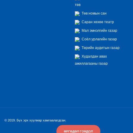
төв
Төв номын сан
Саран хөхөө театр
Мал эмнэлгийн газар
Соёл урлагийн газар
Төрийн аудитын газар
Худалдан авах
ажиллагааны газар
© 2019. Бүх эрх хуулиар хамгаалагдсан.
ӨРГӨДӨЛ ГОМДОЛ