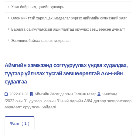
Хаяг байршил, цагийн хуваарь
Олон нийттэй харилцах, мэдээлэл хүргэх нийгмийн сүлжээний хаяг
Барилга байгууламжийг ашиглалтад оруулах зөвшөөрсөн дүгнэлт
Эзэмшиж байгаа газрын мэдээлэл
Аймгийн хэмжээнд согтууруулах ундаа худалдах,
түүгээр үйлчлэх тусгай зөвшөөрөлтэй ААН-ийн
судалгаа
2022-01-31
Аймгийн Засаг даргын Тамгын газар
Чинханд
/2022 оны 01 дугаар сарын 31-ний өдрийн А/84 дугаар захирамжаар
өөрчлөлт оруулсан байдал/
Файл ( 1 )