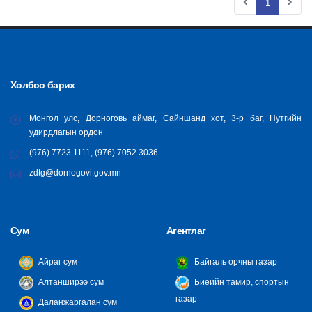
1
Холбоо барих
Монгол улс, Дорноговь аймаг, Сайншанд хот, 3-р баг, Нутгийн
удирдлагын ордон
(976) 7723 1111, (976) 7052 3036
zdtg@dornogovi.gov.mn
Сум
Агентлаг
Айраг сум
Байгаль орчны газар
Алтанширээ сум
Биеийн тамир, спортын
газар
Даланжаргалан сум