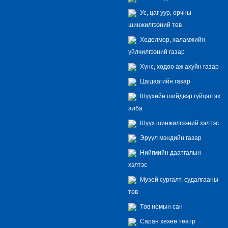
Ус, цаг уур, орчны
шинжилгээний төв
Хөдөлмөр, халамжийн
үйлчилгээний газар
Хүнс, хөдөө аж ахуйн газар
Цагдаагийн газар
Шүүхийн шийдвэр гүйцэтгэх
алба
Шүүх шинжилгээний хэлтэс
Эрүүл мэндийн газар
Нийгмийн даатгалын
хэлтэс
Музей сургалт, судалгааны
төв
Төв номын сан
Саран хөхөө театр