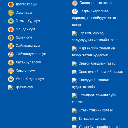
Боловсролын газар
Дэлгэрэх сум
Газрын харилцаа,
Иххэт сум
барилга, хот байгуулалтын
Замын-Үүд сум
газар
Мандах сум
Гэр бүл, хүүхэд,
Өргөн сум
залуучуудын хөгжлийн газар
Сайншанд сум
Мэргэжлийн хяналтын
Сайхандулаан сум
газар /Татан буугдсан/
Хатанбулаг сум
Онцгой байдлын газар
Хөвсгөл сум
Орон нутгийн өмчийн газар
Улаанбадрах сум
Санхүүгийн хяналт,
аудитын алба
Эрдэнэ сум
Стандарт, хэмжил зүйн
хэлтэс
Статистикийн хэлтэс
Татварын хэлтэс
Улсын бүртгэлийн хэлтэс