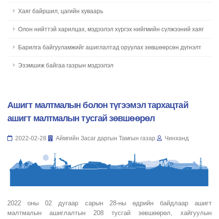
Хаяг байршил, цагийн хуваарь
Олон нийттэй харилцах, мэдээлэл хүргэх нийгмийн сүлжээний хаяг
Барилга байгууламжийг ашиглалтад оруулах зөвшөөрсөн дүгнэлт
Эзэмшиж байгаа газрын мэдээлэл
Ашигт малтмалын болон түгээмэл тархацтай
ашигт малтмалын тусгай зөвшөөрөл
2022-02-28
Аймгийн Засаг даргын Тамгын газар
Чинханд
2022 оны 02 дугаар сарын 28-ны өдрийн байдлаар ашигт
малтмалын ашиглалтын 208 тусгай зөвшөөрөл, хайгуулын