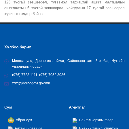
123 тусгай зөвшөөрөл, түгээмэл тархацтай ашигт малтмалын
ашиглалтын 6 тусгай зөвшөөрөл, хайгуулын 17 тусгай зөвшөөрөл
хүчин төгөлдөр байна.
Холбоо барих
Монгол улс, Дорноговь аймаг, Сайншанд хот, 3-р баг, Нутгийн
удирдлагын ордон
(976) 7723 1111, (976) 7052 3036
zdtg@dornogovi.gov.mn
Сум
Агентлаг
Айраг сум
Байгаль орчны газар
Алтанширээ сум
Биеийн тамир, спортын