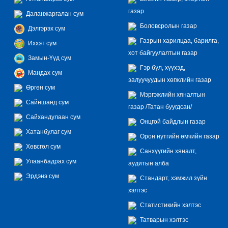
газар
Даланжаргалан сум
Боловсролын газар
Дэлгэрэх сум
Газрын харилцаа, барилга,
Иххэт сум
хот байгуулалтын газар
Замын-Үүд сум
Гэр бүл, хүүхэд,
Мандах сум
залуучуудын хөгжлийн газар
Өргөн сум
Мэргэжлийн хяналтын
Сайншанд сум
газар /Татан буугдсан/
Сайхандулаан сум
Онцгой байдлын газар
Хатанбулаг сум
Орон нутгийн өмчийн газар
Хөвсгөл сум
Санхүүгийн хяналт,
Улаанбадрах сум
аудитын алба
Эрдэнэ сум
Стандарт, хэмжил зүйн
хэлтэс
Статистикийн хэлтэс
Татварын хэлтэс