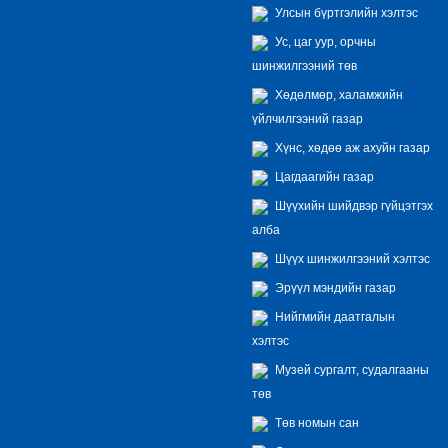
Улсын бүртгэлийн хэлтэс
Ус, цаг уур, орчны
шинжилгээний төв
Хөдөлмөр, халамжийн
үйлчилгээний газар
Хүнс, хөдөө аж ахуйн газар
Цагдаагийн газар
Шүүхийн шийдвэр гүйцэтгэх
алба
Шүүх шинжилгээний хэлтэс
Эрүүл мэндийн газар
Нийгмийн даатгалын
хэлтэс
Музей сургалт, судалгааны
төв
Төв номын сан