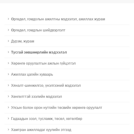
Өргөдөл, гомдолын ажилтны мэдээлэл, ажиллах журам
Өргөдөл, гомдлын шийдвэрлэлт
Дүрэм, журам
Тусгай зөвшөөрлийн мэдээлэл
Хөрөнгө оруулалтын ажлын гүйцэтгэл
Ажиллах цагийн хуваарь
Хяналт-шинжилгээ, үнэлгээний мэдээлэл
Хөнгөлттэй зээлийн мэдээлэл
Улсын болон орон нутгийн төсвийн хөрөнгө оруулалт
Гадаадын зээл, тусламж, төсөл, хөтөлбөр
Хамтран ажилладаг хуулийн этгээд