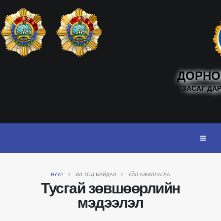
ДОРНО
ЗАСАГ ДА
НҮҮР
ИЛ ТОД БАЙДАЛ
ҮЙЛ АЖИЛЛАГАА
Тусгай зөвшөөрлийн
мэдээлэл