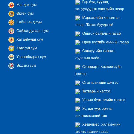
Гэр бүл, хүүхэд,
Мандах сум
залуучуудын хөгжлийн газар
Өргөн сум
Мэргэжлийн хяналтын
Сайншанд сум
газар /Татан буугдсан/
Сайхандулаан сум
Онцгой байдлын газар
Хатанбулаг сум
Орон нутгийн өмчийн газар
Хөвсгөл сум
Санхүүгийн хяналт,
Улаанбадрах сум
аудитын алба
Эрдэнэ сум
Стандарт, хэмжил зүйн
хэлтэс
Статистикийн хэлтэс
Татварын хэлтэс
Улсын бүртгэлийн хэлтэс
Ус, цаг уур, орчны
шинжилгээний төв
Хөдөлмөр, халамжийн
үйлчилгээний газар