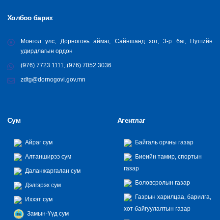
Холбоо барих
Монгол улс, Дорноговь аймаг, Сайншанд хот, 3-р баг, Нутгийн
удирдлагын ордон
(976) 7723 1111, (976) 7052 3036
zdtg@dornogovi.gov.mn
Сум
Агентлаг
Айраг сум
Байгаль орчны газар
Алтанширээ сум
Биеийн тамир, спортын
газар
Даланжаргалан сум
Боловсролын газар
Дэлгэрэх сум
Газрын харилцаа, барилга,
Иххэт сум
хот байгуулалтын газар
Замын-Үүд сум