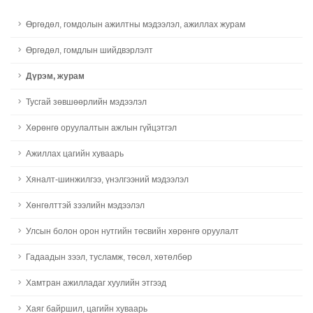
Өргөдөл, гомдолын ажилтны мэдээлэл, ажиллах журам
Өргөдөл, гомдлын шийдвэрлэлт
Дүрэм, журам
Тусгай зөвшөөрлийн мэдээлэл
Хөрөнгө оруулалтын ажлын гүйцэтгэл
Ажиллах цагийн хуваарь
Хяналт-шинжилгээ, үнэлгээний мэдээлэл
Хөнгөлттэй зээлийн мэдээлэл
Улсын болон орон нутгийн төсвийн хөрөнгө оруулалт
Гадаадын зээл, тусламж, төсөл, хөтөлбөр
Хамтран ажилладаг хуулийн этгээд
Хаяг байршил, цагийн хуваарь