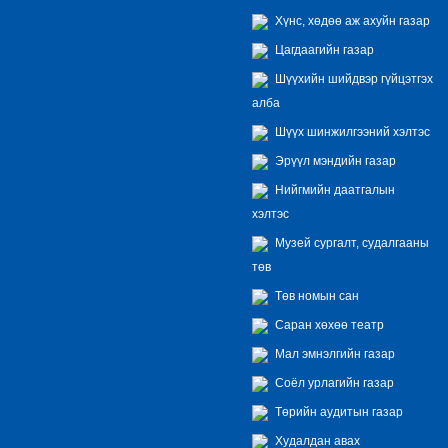
Хүнс, хөдөө аж ахуйн газар
Цагдаагийн газар
Шүүхийн шийдвэр гүйцэтгэх
алба
Шүүх шинжилгээний хэлтэс
Эрүүл мэндийн газар
Нийгмийн даатгалын
хэлтэс
Музей сургалт, судалгааны
төв
Төв номын сан
Саран хөхөө театр
Мал эмнэлгийн газар
Соёл урлагийн газар
Төрийн аудитын газар
Худалдан авах