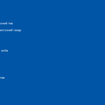
ээний төв
лгээний газар
 алба
төв