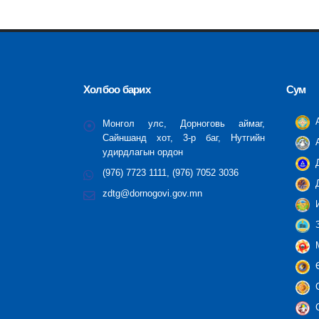
Холбоо барих
Сум
А
Монгол улс, Дорноговь аймаг,
Сайншанд хот, 3-р баг, Нутгийн
А
удирдлагын ордон
Д
(976) 7723 1111, (976) 7052 3036
Д
zdtg@dornogovi.gov.mn
И
З
М
Ө
С
С