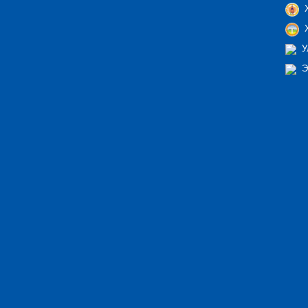
Х
Х
У
Э