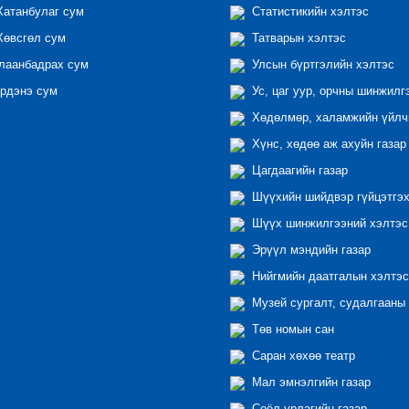
атанбулаг сум
Статистикийн хэлтэс
өвсгөл сум
Татварын хэлтэс
лаанбадрах сум
Улсын бүртгэлийн хэлтэс
рдэнэ сум
Ус, цаг уур, орчны шинжилг
Хөдөлмөр, халамжийн үйлчи
Хүнс, хөдөө аж ахуйн газар
Цагдаагийн газар
Шүүхийн шийдвэр гүйцэтгэх
Шүүх шинжилгээний хэлтэс
Эрүүл мэндийн газар
Нийгмийн даатгалын хэлтэс
Музей сургалт, судалгааны 
Төв номын сан
Саран хөхөө театр
Мал эмнэлгийн газар