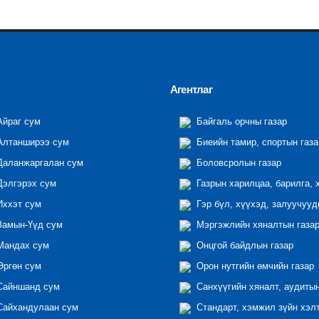
Агентлаг
йраг сум
Байгаль орчны газар
лтанширээ сум
Биеийн тамир, спортын газа
аланжаргалан сум
Боловсролын газар
элгэрэх сум
Газрын харилцаа, барилга, 
ххэт сум
Гэр бүл, хүүхэд, залуучууд
амын-Үүд сум
Мэргэжлийн хяналтын газар 
андах сум
Онцгой байдлын газар
ргөн сум
Орон нутгийн өмчийн газар
айншанд сум
Санхүүгийн хяналт, аудиты
айхандулаан сум
Стандарт, хэмжил зүйн хэл