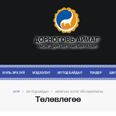
ДОРНОГОВЬ АЙМАГ
ЗАСАГ ДАРГЫН ТАМГЫН ГАЗАР
ХУУЛЬ ЭРХ ЗҮЙ
МЭДЭЭЛЭЛ
ИЛ ТОД БАЙДАЛ
ТЕНДЕР
ШИЛ
НҮҮР
ИЛ ТОД БАЙДАЛ
АВЛИГЫН ЭСРЭГ ҮЙЛ АЖИЛЛАГАА
Төлөвлөгөө