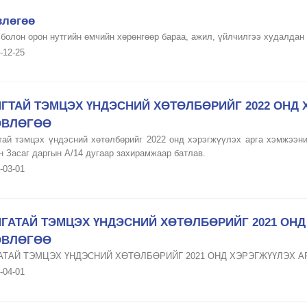
влөгөө
 болон орон нутгийн өмчийн хөрөнгөөр бараа, ажил, үйлчилгээ худалдан
-12-25
ГТАЙ ТЭМЦЭХ ҮНДЭСНИЙ ХӨТӨЛБӨРИЙГ 2022 ОНД
ӨВЛӨГӨӨ
тай тэмцэх үндэсний хөтөлбөрийг 2022 онд хэрэгжүүлэх арга хэмжээни
н Засаг даргын А/14 дугаар захирамжаар батлав.
-03-01
ГАТАЙ ТЭМЦЭХ ҮНДЭСНИЙ ХӨТӨЛБӨРИЙГ 2021 ОН
ӨВЛӨГӨӨ
АТАЙ ТЭМЦЭХ ҮНДЭСНИЙ ХӨТӨЛБӨРИЙГ 2021 ОНД ХЭРЭГЖҮҮЛЭХ 
-04-01