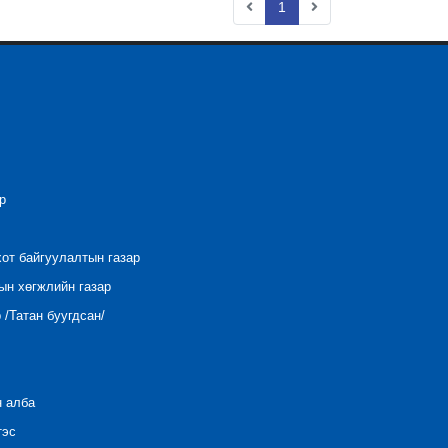
1
р
хот байгуулалтын газар
ын хөгжлийн газар
/Татан буугдсан/
н алба
тэс