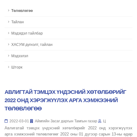
Төлөвлөгөө
Тайлан
Мэдэгдэл тайлбар
ХАСУМ дүгнэлт, тайлан
Мэдээлэл
Шторк
АВЛИГТАЙ ТЭМЦЭХ ҮНДЭСНИЙ ХӨТӨЛБӨРИЙГ
2022 ОНД ХЭРЭГЖҮҮЛЭХ АРГА ХЭМЖЭЭНИЙ
ТӨЛӨВЛӨГӨӨ
2022-03-01
Аймгийн Засаг даргын Тамгын газар
Ц
Авлигатай тэмцэх үндэсний хөтөлбөрийг 2022 онд хэрэгжүүлэх
арга хэмжээний төлөвлөгөөг 2022 оны 01 дүгээр сарын 13-ны өдөр