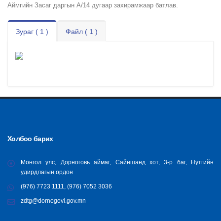
Аймгийн Засаг даргын А/14 дугаар захирамжаар батлав.
Зураг ( 1 )
Файл ( 1 )
Холбоо барих
Монгол улс, Дорноговь аймаг, Сайншанд хот, 3-р баг, Нутгийн
удирдлагын ордон
(976) 7723 1111, (976) 7052 3036
zdtg@dornogovi.gov.mn