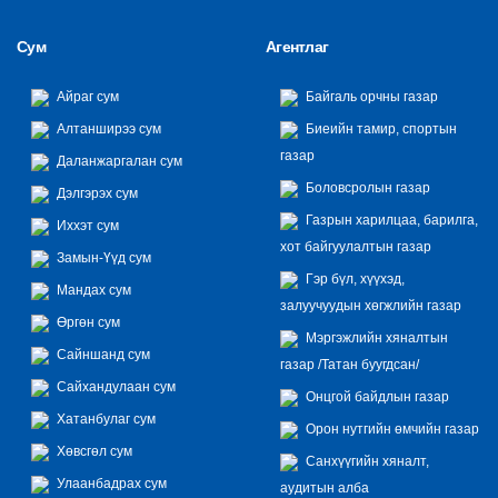
Сум
Агентлаг
Айраг сум
Байгаль орчны газар
Алтанширээ сум
Биеийн тамир, спортын
газар
Даланжаргалан сум
Боловсролын газар
Дэлгэрэх сум
Газрын харилцаа, барилга,
Иххэт сум
хот байгуулалтын газар
Замын-Үүд сум
Гэр бүл, хүүхэд,
Мандах сум
залуучуудын хөгжлийн газар
Өргөн сум
Мэргэжлийн хяналтын
Сайншанд сум
газар /Татан буугдсан/
Сайхандулаан сум
Онцгой байдлын газар
Хатанбулаг сум
Орон нутгийн өмчийн газар
Хөвсгөл сум
Санхүүгийн хяналт,
Улаанбадрах сум
аудитын алба