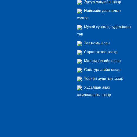
Эрүүл мэндийн газар
Нийгмийн даатгалын
хэлтэс
Музей сургалт, судалгааны
төв
Төв номын сан
Саран хөхөө театр
Мал эмнэлгийн газар
Соёл урлагийн газар
Төрийн аудитын газар
Худалдан авах
ажиллагааны газар