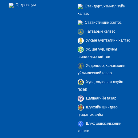
Эрдэнэ сум
Стандарт, хэмжил зүйн
хэлтэс
Статистикийн хэлтэс
Татварын хэлтэс
Улсын бүртгэлийн хэлтэс
Ус, цаг уур, орчны
шинжилгээний төв
Хөдөлмөр, халамжийн
үйлчилгээний газар
Хүнс, хөдөө аж ахуйн
газар
Цагдаагийн газар
Шүүхийн шийдвэр
гүйцэтгэх алба
Шүүх шинжилгээний
хэлтэс