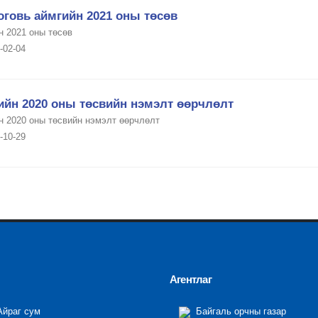
оговь аймгийн 2021 оны төсөв
н 2021 оны төсөв
-02-04
ийн 2020 оны төсвийн нэмэлт өөрчлөлт
н 2020 оны төсвийн нэмэлт өөрчлөлт
-10-29
Агентлаг
йраг сум
Байгаль орчны газар