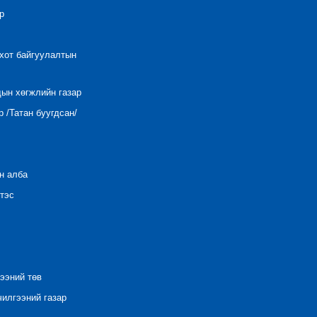
р
 хот байгуулалтын
дын хөгжлийн газар
 /Татан буугдсан/
н алба
тэс
ээний төв
илгээний газар