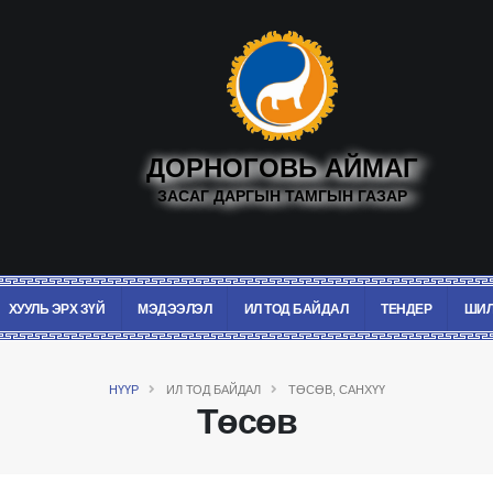
ДОРНОГОВЬ АЙМАГ
ЗАСАГ ДАРГЫН ТАМГЫН ГАЗАР
ХУУЛЬ ЭРХ ЗҮЙ
МЭДЭЭЛЭЛ
ИЛ ТОД БАЙДАЛ
ТЕНДЕР
ШИЛ
НҮҮР
ИЛ ТОД БАЙДАЛ
ТӨСӨВ, САНХҮҮ
Төсөв