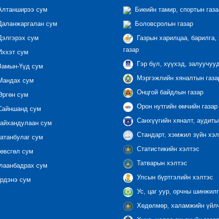
лтанширээ сум
Биеийн тамир, спортын газа
аланжаргалан сум
Боловсролын газар
элгэрэх сум
Газрын харилцаа, барилга,
газар
ххэт сум
Гэр бүл, хүүхэд, залуучуу
амын-Үүд сум
Мэргэжлийн хяналтын газар
андах сум
Онцгой байдлын газар
ргөн сум
Орон нутгийн өмчийн газар
айншанд сум
Санхүүгийн хяналт, аудиты
айхандулаан сум
Стандарт, хэмжил зүйн хэл
атанбулаг сум
Статистикийн хэлтэс
өвсгөл сум
Татварын хэлтэс
лаанбадрах сум
Улсын бүртгэлийн хэлтэс
рдэнэ сум
Ус, цаг уур, орчны шинжилг
Хөдөлмөр, халамжийн үйлч