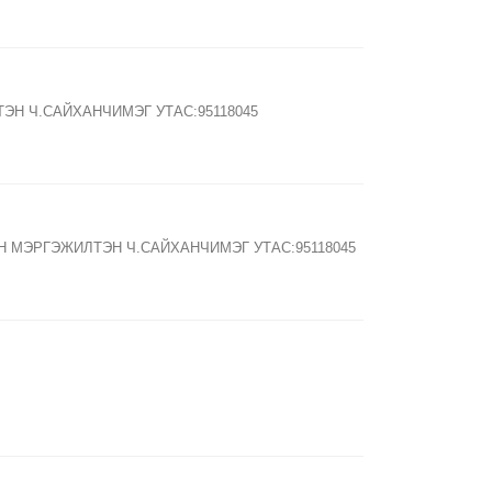
ТЭН Ч.САЙХАНЧИМЭГ УТАС:95118045
-ИЙН МЭРГЭЖИЛТЭН Ч.САЙХАНЧИМЭГ УТАС:95118045