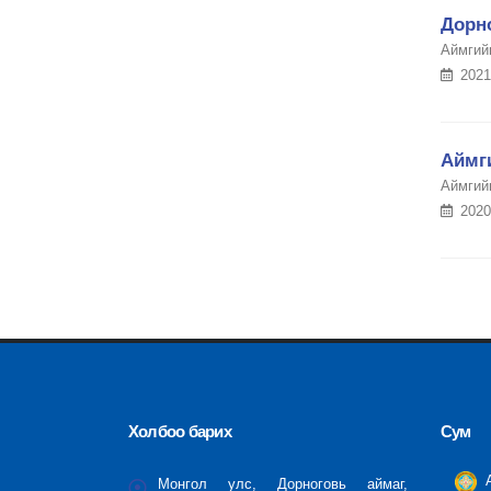
Дорн
Аймгий
2021
Аймг
Аймгий
2020
Холбоо барих
Сум
А
Монгол улс, Дорноговь аймаг,