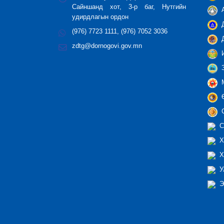
Сайншанд хот, 3-р баг, Нутгийн
А
удирдлагын ордон
Д
(976) 7723 1111, (976) 7052 3036
Д
zdtg@dornogovi.gov.mn
И
З
М
Ө
С
С
Х
Х
У
Э