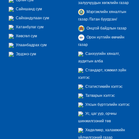
залуучуудын хөгжлийн газар
Сайншанд сум
Мэргэжлийн хяналтын
Сайхандулаан сум
газар /Татан буугдсан/
Хатанбулаг сум
Онцгой байдлын газар
Хөвсгөл сум
Орон нутгийн өмчийн
газар
Улаанбадрах сум
Санхүүгийн хяналт,
Эрдэнэ сум
аудитын алба
Стандарт, хэмжил зүйн
хэлтэс
Статистикийн хэлтэс
Татварын хэлтэс
Улсын бүртгэлийн хэлтэс
Ус, цаг уур, орчны
шинжилгээний төв
Хөдөлмөр, халамжийн
үйлчилгээний газар