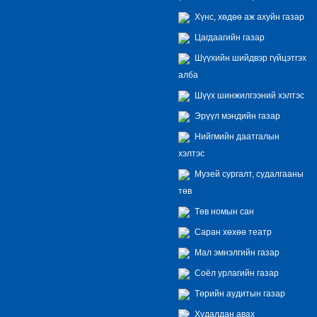
Хүнс, хөдөө аж ахуйн газар
Цагдаагийн газар
Шүүхийн шийдвэр гүйцэтгэх
алба
Шүүх шинжилгээний хэлтэс
Эрүүл мэндийн газар
Нийгмийн даатгалын
хэлтэс
Музей сургалт, судалгааны
төв
Төв номын сан
Саран хөхөө театр
Мал эмнэлгийн газар
Соёл урлагийн газар
Төрийн аудитын газар
Худалдан авах