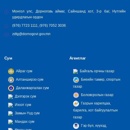
Монгол улс, Дорноговь аймаг, Сайншанд хот, 3-р баг, Нутгийн
удирдлагын ордон
(976) 7723 1111, (976) 7052 3036
zdtg@dornogovi.gov.mn
Сум
Агентлаг
Айраг сум
Байгаль орчны газар
Алтанширээ сум
Биеийн тамир, спортын
газар
Даланжаргалан сум
Боловсролын газар
Дэлгэрэх сум
Газрын харилцаа,
Иххэт сум
барилга, хот байгуулалтын
Замын-Үүд сум
газар
Мандах сум
Гэр бүл, хүүхэд,
Өргөн сум