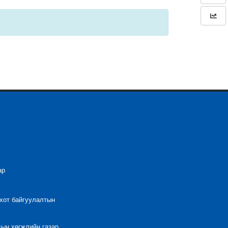
ар
 хот байгуулалтын
дын хөгжлийн газар