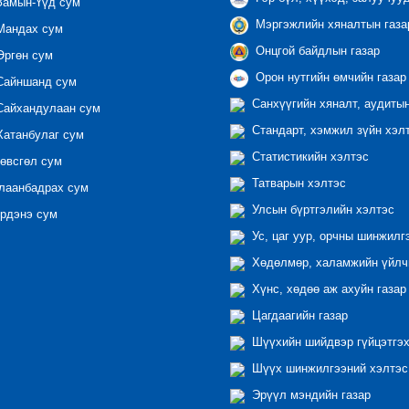
амын-Үүд сум
Мэргэжлийн хяналтын газар
андах сум
Онцгой байдлын газар
ргөн сум
Орон нутгийн өмчийн газар
айншанд сум
Санхүүгийн хяналт, аудиты
айхандулаан сум
Стандарт, хэмжил зүйн хэл
атанбулаг сум
Статистикийн хэлтэс
өвсгөл сум
Татварын хэлтэс
лаанбадрах сум
Улсын бүртгэлийн хэлтэс
рдэнэ сум
Ус, цаг уур, орчны шинжилг
Хөдөлмөр, халамжийн үйлчи
Хүнс, хөдөө аж ахуйн газар
Цагдаагийн газар
Шүүхийн шийдвэр гүйцэтгэх
Шүүх шинжилгээний хэлтэс
Эрүүл мэндийн газар