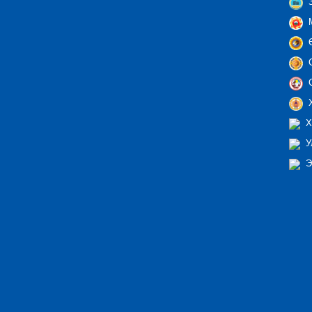
З
М
Ө
С
С
Х
Х
У
Э