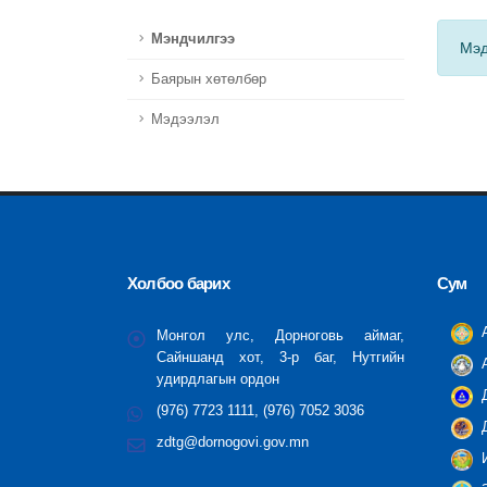
Мэндчилгээ
Мэд
Баярын хөтөлбөр
Мэдээлэл
Холбоо барих
Сум
А
Монгол улс, Дорноговь аймаг,
Сайншанд хот, 3-р баг, Нутгийн
А
удирдлагын ордон
Д
(976) 7723 1111, (976) 7052 3036
Д
zdtg@dornogovi.gov.mn
И