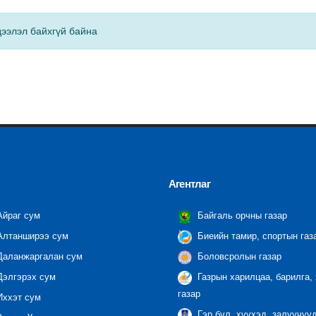
ээлэл байхгүй байна
Агентлаг
йраг сум
Байгаль орчны газар
лтанширээ сум
Биеийн тамир, спортын газ
аланжаргалан сум
Боловсролын газар
элгэрэх сум
Газрын харилцаа, барилга,
газар
ххэт сум
Гэр бүл, хүүхэд, залуучуу