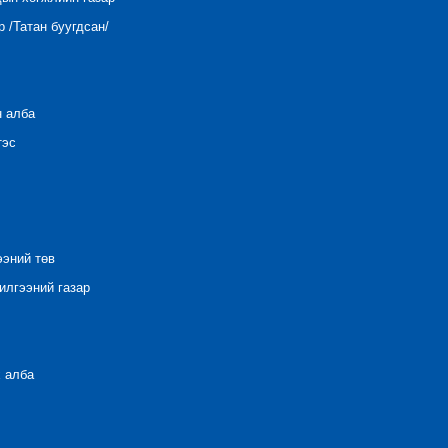
 /Татан буугдсан/
н алба
тэс
ээний төв
лгээний газар
 алба