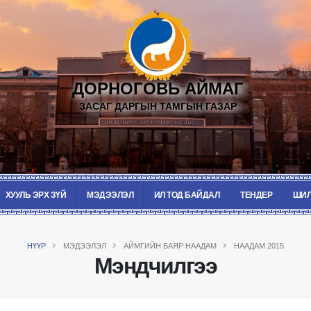
ДОРНОГОВЬ АЙМАГ
ЗАСАГ ДАРГЫН ТАМГЫН ГАЗАР
ХУУЛЬ ЭРХ ЗҮЙ
МЭДЭЭЛЭЛ
ИЛ ТОД БАЙДАЛ
ТЕНДЕР
ШИЛ
НҮҮР
МЭДЭЭЛЭЛ
АЙМГИЙН БАЯР НААДАМ
НААДАМ 2015
Мэндчилгээ