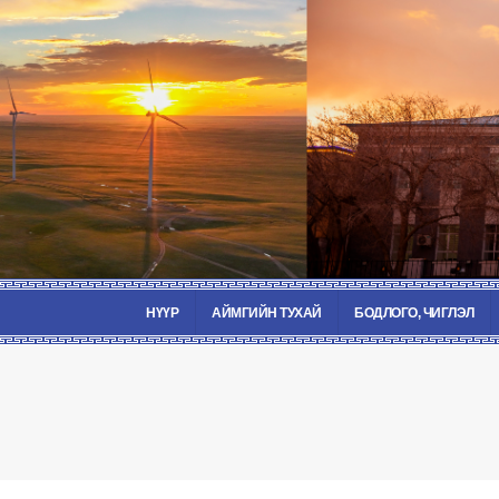
НҮҮР
АЙМГИЙН ТУХАЙ
БОДЛОГО, ЧИГЛЭЛ