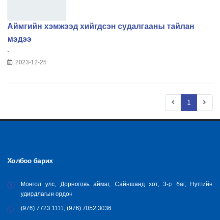
Аймгийн хэмжээд хийгдсэн судалгааны тайлан
мэдээ
-
2023-12-25
1
Холбоо барих
Монгол улс, Дорноговь аймаг, Сайншанд хот, 3-р баг, Нутгийн
удирдлагын ордон
(976) 7723 1111, (976) 7052 3036