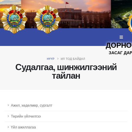
ДОРНО
ЗАСАГ ДА
НҮҮР
ИЛ ТОД БАЙДАЛ
Судалгаа, шинжилгээний
тайлан
Ажил, хөдөлмөр, сургалт
Төрийн үйлчилгээ
Үйл ажиллагаа