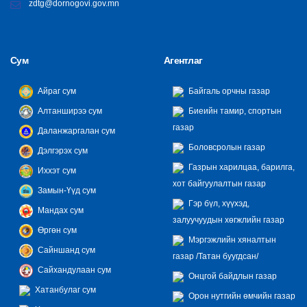
zdtg@dornogovi.gov.mn
Сум
Агентлаг
Айраг сум
Байгаль орчны газар
Алтанширээ сум
Биеийн тамир, спортын
газар
Даланжаргалан сум
Боловсролын газар
Дэлгэрэх сум
Газрын харилцаа, барилга,
Иххэт сум
хот байгуулалтын газар
Замын-Үүд сум
Гэр бүл, хүүхэд,
Мандах сум
залуучуудын хөгжлийн газар
Өргөн сум
Мэргэжлийн хяналтын
Сайншанд сум
газар /Татан буугдсан/
Сайхандулаан сум
Онцгой байдлын газар
Хатанбулаг сум
Орон нутгийн өмчийн газар