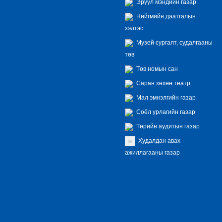
Эрүүл мэндийн газар
Нийгмийн даатгалын
хэлтэс
Музей сургалт, судалгааны
төв
Төв номын сан
Саран хөхөө театр
Мал эмнэлгийн газар
Соёл урлагийн газар
Төрийн аудитын газар
Худалдан авах
ажиллагааны газар