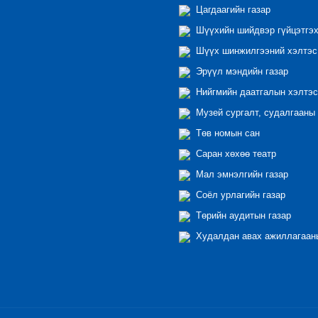
Цагдаагийн газар
Шүүхийн шийдвэр гүйцэтгэх
Шүүх шинжилгээний хэлтэс
Эрүүл мэндийн газар
Нийгмийн даатгалын хэлтэс
Музей сургалт, судалгааны 
Төв номын сан
Саран хөхөө театр
Мал эмнэлгийн газар
Соёл урлагийн газар
Төрийн аудитын газар
Худалдан авах ажиллагааны