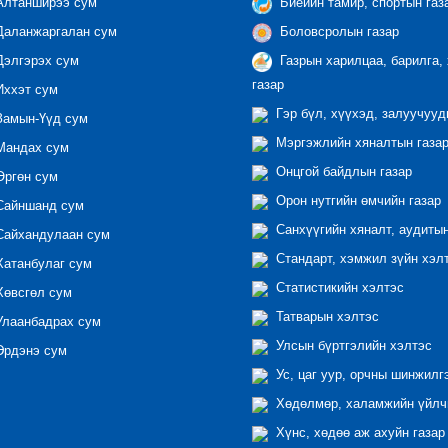
лтанширээ сум
Биеийн тамир, спортын газ
аланжаргалан сум
Боловсролын газар
элгэрэх сум
Газрын харилцаа, барилга,
газар
ххэт сум
Гэр бүл, хүүхэд, залуучууд
амын-Үүд сум
Мэргэжлийн хяналтын газар 
андах сум
Онцгой байдлын газар
ргөн сум
Орон нутгийн өмчийн газар
айншанд сум
Санхүүгийн хяналт, аудиты
айхандулаан сум
Стандарт, хэмжил зүйн хэл
атанбулаг сум
Статистикийн хэлтэс
өвсгөл сум
Татварын хэлтэс
лаанбадрах сум
Улсын бүртгэлийн хэлтэс
рдэнэ сум
Ус, цаг уур, орчны шинжилг
Хөдөлмөр, халамжийн үйлчи
Хүнс, хөдөө аж ахуйн газар