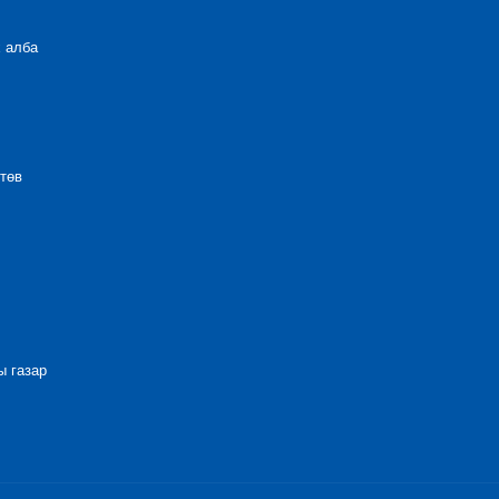
 алба
төв
 газар