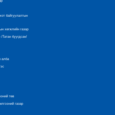
ар
 хот байгуулалтын
ын хөгжлийн газар
/Татан буугдсан/
н алба
тэс
ээний төв
лгээний газар