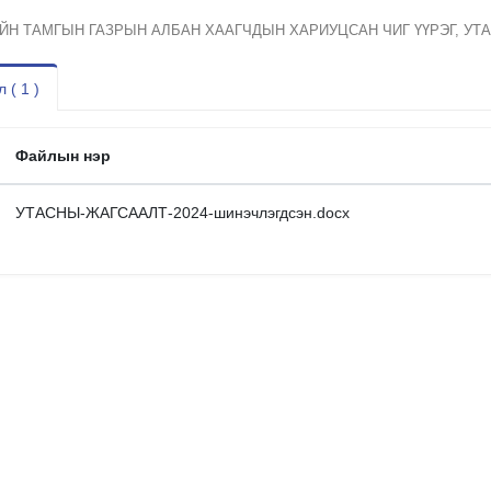
ЙН ТАМГЫН ГАЗРЫН АЛБАН ХААГЧДЫН ХАРИУЦСАН ЧИГ ҮҮРЭГ, У
 ( 1 )
Файлын нэр
УТАСНЫ-ЖАГСААЛТ-2024-шинэчлэгдсэн.docx