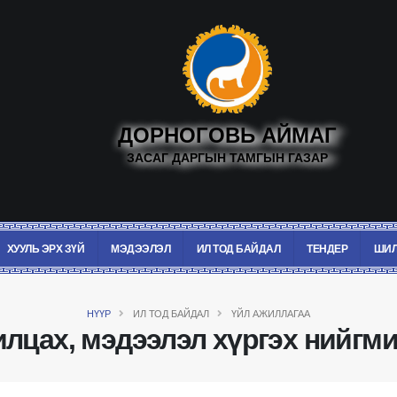
ДОРНОГОВЬ АЙМАГ
ЗАСАГ ДАРГЫН ТАМГЫН ГАЗАР
ХУУЛЬ ЭРХ ЗҮЙ
МЭДЭЭЛЭЛ
ИЛ ТОД БАЙДАЛ
ТЕНДЕР
ШИЛ
НҮҮР
ИЛ ТОД БАЙДАЛ
ҮЙЛ АЖИЛЛАГАА
лцах, мэдээлэл хүргэх нийгм