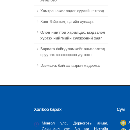
хөтөлбөр
Хамтран ажилладаг хуулийн этгээд
Хаяг байршил, цагийн хуваарь
Олон нийттэй харилцах, мэдээлэл
хүргэх нийгмийн сүлжээний хаяг
Барилга байгууламжийг ашиглалтад
оруулах зөвшөөрсөн дүгнэлт
Эзэмшиж байгаа газрын мэдээлэл
Холбоо барих
Сум
А
Монгол улс, Дорноговь аймаг,
Сайншанд хот, 3-р баг, Нутгийн