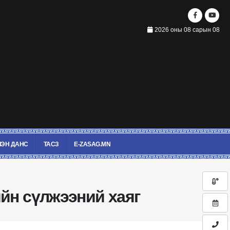
2026 оны 08 сарын 08
ЭН ДАНС
ТАСЗ
E-ZASAG.MN
ийн сүлжээний хаяг