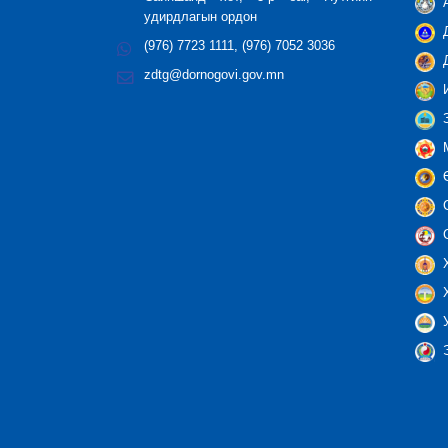
А
удирдлагын ордон
Д
(976) 7723 1111, (976) 7052 3036
Д
zdtg@dornogovi.gov.mn
И
З
М
Ө
С
С
Х
Х
У
Э