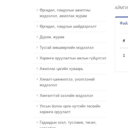
АЙМГИ
Өргөдөл, гомдолын ажилтны
мэдээлэл, ажиллах журам
Файл
Өргөдөл, гомдлын шийдвэрлэлт
Дүрэм, журам
#
Тусгай зөвшөөрлийн мэдээлэл
1
Хөрөнгө оруулалтын ажлын гүйцэтгэл
Ажиллах цагийн хуваарь
Хяналт-шинжилгээ, үнэлгээний
мэдээлэл
Хөнгөлттэй зээлийн мэдээлэл
Улсын болон орон нутгийн төсвийн
хөрөнгө оруулалт
Гадаадын зээл, тусламж, төсөл,