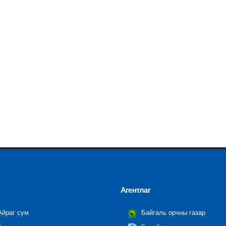
Агентлаг
йраг сум
Байгаль орчны газар