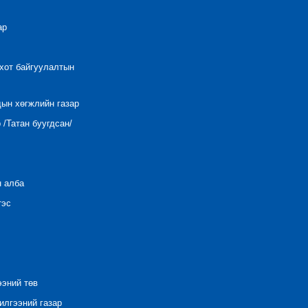
ар
 хот байгуулалтын
дын хөгжлийн газар
/Татан буугдсан/
н алба
тэс
ээний төв
лгээний газар