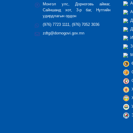
А
Монгол улс, Дорноговь аймаг,
Сайншанд хот, 3-р баг, Нутгийн
А
удирдлагын ордон
Д
(976) 7723 1111, (976) 7052 3036
Д
zdtg@dornogovi.gov.mn
И
З
М
Ө
С
С
Х
Х
У
Э