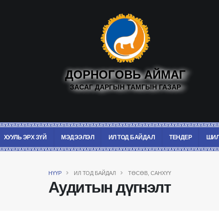
ДОРНОГОВЬ АЙМАГ
ЗАСАГ ДАРГЫН ТАМГЫН ГАЗАР
ХУУЛЬ ЭРХ ЗҮЙ
МЭДЭЭЛЭЛ
ИЛ ТОД БАЙДАЛ
ТЕНДЕР
ШИЛ
НҮҮР
ИЛ ТОД БАЙДАЛ
ТӨСӨВ, САНХҮҮ
Аудитын дүгнэлт