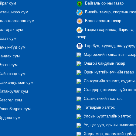
йраг сум
Байгаль орчны газар
лтанширээ сум
Биеийн тамир, спортын газ
аланжаргалан сум
Боловсролын газар
элгэрэх сум
Газрын харилцаа, барилга,
газар
ххэт сум
Гэр бүл, хүүхэд, залуучуу
амын-Үүд сум
Мэргэжлийн хяналтын газар 
андах сум
Онцгой байдлын газар
ргөн сум
Орон нутгийн өмчийн газар
айншанд сум
Санхүүгийн хяналт, аудиты
айхандулаан сум
Стандарт, хэмжил зүйн хэл
атанбулаг сум
Статистикийн хэлтэс
өвсгөл сум
Татварын хэлтэс
лаанбадрах сум
Улсын бүртгэлийн хэлтэс
рдэнэ сум
Ус, цаг уур, орчны шинжилг
Хөдөлмөр, халамжийн үйлчи