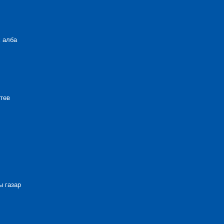
 алба
төв
 газар