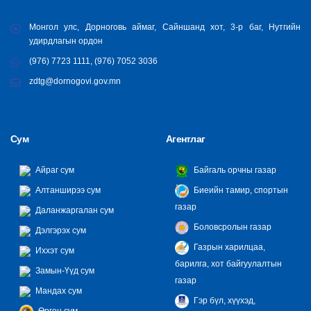
Монгол улс, Дорноговь аймаг, Сайншанд хот, 3-р баг, Нутгийн
удирдлагын ордон
(976) 7723 1111, (976) 7052 3036
zdtg@dornogovi.gov.mn
Сум
Агентлаг
Айраг сум
Байгаль орчны газар
Алтанширээ сум
Биеийн тамир, спортын
газар
Даланжаргалан сум
Боловсролын газар
Дэлгэрэх сум
Газрын харилцаа,
Иххэт сум
барилга, хот байгуулалтын
Замын-Үүд сум
газар
Мандах сум
Гэр бүл, хүүхэд,
Өргөн сум