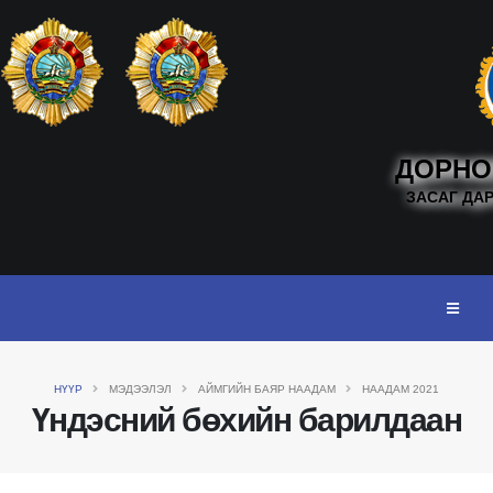
ДОРНО
ЗАСАГ ДА
НҮҮР
МЭДЭЭЛЭЛ
АЙМГИЙН БАЯР НААДАМ
НААДАМ 2021
Үндэсний бөхийн барилдаан