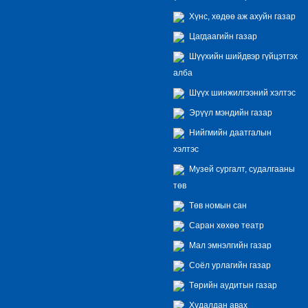
Хүнс, хөдөө аж ахуйн газар
Цагдаагийн газар
Шүүхийн шийдвэр гүйцэтгэх
алба
Шүүх шинжилгээний хэлтэс
Эрүүл мэндийн газар
Нийгмийн даатгалын
хэлтэс
Музей сургалт, судалгааны
төв
Төв номын сан
Саран хөхөө театр
Мал эмнэлгийн газар
Соёл урлагийн газар
Төрийн аудитын газар
Худалдан авах