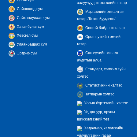
залуучуудын хөгжлийн газар
Сайншанд сум
Мэргэжлийн хяналтын
Сайхандулаан сум
газар /Татан буугдсан/
Хатанбулаг сум
Онцгой байдлын газар
Хөвсгөл сум
Орон нутгийн өмчийн
газар
Улаанбадрах сум
Санхүүгийн хяналт,
Эрдэнэ сум
аудитын алба
Стандарт, хэмжил зүйн
хэлтэс
Статистикийн хэлтэс
Татварын хэлтэс
Улсын бүртгэлийн хэлтэс
Ус, цаг уур, орчны
шинжилгээний төв
Хөдөлмөр, халамжийн
үйлчилгээний газар