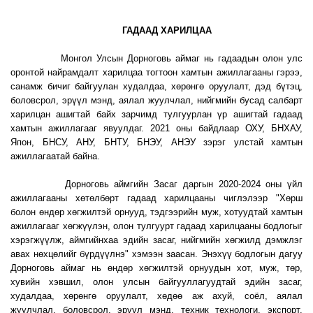
ГАДААД ХАРИЛЦАА
Монгол Улсын Дорноговь аймаг нь гадаадын олон улс
оронтой найрамдалт харилцаа тогтоон хамтын ажиллагааны гэрээ,
санамж бичиг байгуулан худалдаа, хөрөнгө оруулалт, дэд бүтэц,
боловсрол, эрүүл мэнд, аялал жуулчлал, нийгмийн бусад салбарт
харилцан ашигтай байх зарчимд тулгуурлан үр ашигтай гадаад
хамтын ажиллагааг явуулдаг. 2021 оны байдлаар ОХУ, БНХАУ,
Япон, БНСУ, АНУ, БНТУ, БНЭУ, АНЭУ зэрэг улстай хамтын
ажиллагаатай байна.
Дорноговь аймгийн Засаг даргын 2020-2024 оны үйл
ажиллагааны хөтөлбөрт гадаад харилцааны чиглэлээр "Хөрш
болон өндөр хөгжилтэй орнууд, тэдгээрийн муж, хотуудтай хамтын
ажиллагааг хөгжүүлэн, олон тулгуурт гадаад харилцааны бодлогыг
хэрэгжүүлж, аймгийнхаа эдийн засаг, нийгмийн хөгжилд дэмжлэг
авах нөхцөлийг бүрдүүлнэ" хэмээн заасан. Энэхүү бодлогын дагуу
Дорноговь аймаг нь өндөр хөгжилтэй орнуудын хот, муж, төр,
хувийн хэвшил, олон улсын байгууллагуудтай эдийн засаг,
худалдаа, хөрөнгө оруулалт, хөдөө аж ахуй, соёл, аялал
жуулчлал, боловсрол, эрүүл мэнд, техник технологи, экспорт,