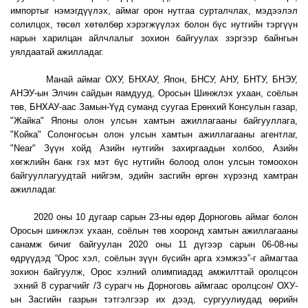
импортыг нэмэгдүүлэх, аймаг орон нутгаа сурталчлах, мэдээлэл
солилцох, төсөл хөтөлбөр хэрэгжүүлэх болон бүс нутгийн тэргүүн
нарын харилцан айлчлалыг зохион байгуулах зэргээр байнгын
уялдаатай ажилладаг.
Манай аймаг ОХУ, БНХАУ, Япон, БНСУ, АНУ, БНТУ, БНЭУ,
АНЭУ-ын Элчин сайдын яамдууд, Оросын Шинжлэх ухаан, соёлын
төв, БНХАУ-аас Замын-Үүд суманд суугаа Ерөнхий Консулын газар,
"Жайка" Японы олон улсын хамтын ажиллагааны байгууллага,
"Койка" Солонгосын олон улсын хамтын ажиллагааны агентлаг,
"Near" Зүүн хойд Азийн нутгийн захиргаадын холбоо, Азийн
хөгжлийн банк гэх мэт бүс нутгийн болоод олон улсын томоохон
байгууллагуудтай нийгэм, эдийн засгийн өргөн хүрээнд хамтран
ажилладаг.
2020 оны 10 дугаар сарын 23-ны өдөр Дорноговь аймаг болон
Оросын шинжлэх ухаан, соёлын төв хооронд хамтын ажиллагааны
санамж бичиг байгуулан 2020 оны 11 дүгээр сарын 06-08-ны
өдрүүдэд “Орос хэл, соёлын зүүн бүсийн арга хэмжээ”-г аймагтаа
зохион байгуулж, Орос хэлний олимпиадад амжилттай оролцсон
эхний 8 сурагчийг /3 сурагч нь Дорноговь аймгаас оролцсон/ ОХУ-
ын Засгийн газрын тэтгэлгээр их дээд, сургуулиудад өөрийн