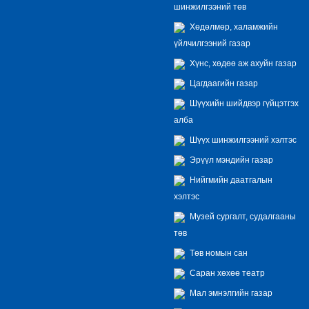
шинжилгээний төв
Хөдөлмөр, халамжийн
үйлчилгээний газар
Хүнс, хөдөө аж ахуйн газар
Цагдаагийн газар
Шүүхийн шийдвэр гүйцэтгэх
алба
Шүүх шинжилгээний хэлтэс
Эрүүл мэндийн газар
Нийгмийн даатгалын
хэлтэс
Музей сургалт, судалгааны
төв
Төв номын сан
Саран хөхөө театр
Мал эмнэлгийн газар