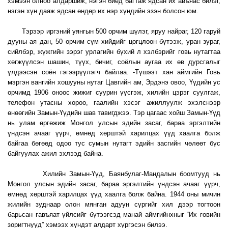
хэмээн олноо алдаршиж, нэгэн биед багтаж ядсан их авъяас билэг,
нэгэн хүн дааж ядсан өндөр их нэр хүндийн эзэн болсон юм.
Тэрээр иргэний уянгын 500 орчим шүлэг, яруу найраг, 120 гаруй
дууны ая дан, 50 орчим сүм хийдийг цогцлоон бүтээж, уран зураг,
сийлбэр, жүжгийн зэрэг урлагийн бүхий л хэлбэрийг говь нутагтаа
хөгжүүлсэн шашин, түүх, бичиг, соёлын аугаа их өв дурсгалыг
үлдээсэн соён гэгээрүүлэгч байлаа. -Түшээт хан аймгийн Говь
мэргэн вангийн хошууны нутаг Цавгийн ам, Эрдэнэ овоо, Үүдийн ус
орчимд 1906 оноос жижиг суурин үүсгэж, хилийн цэрэг суулгаж,
телефон утасны хороо, гаалийн хэсэг ажиллуулж эхэлснээр
өнөөгийн Замын-Үүдийн шав тавигджээ. Тэр цагаас хойш Замын-Үүд
нь улам өргөжиж Монгол улсын эдийн засаг, бараа эргэлтийн
үндсэн ачааг үүрч, өмнөд хөрштэй харилцах үүд хаалга болж
байгаа бөгөөд одоо тус сумын нутагт эдийн засгийн чөлөөт бүс
байгуулах ажил эхлээд байна.
Хилийн Замын-Үүд, Баянбулаг-Мандалын боомтууд нь
Монгол улсын эдийн засаг, бараа эргэлтийн үндсэн ачааг үүрч,
өмнөд хөрштэй харилцах үүд хаалга болж байна. 1944 оны мичин
жилийн зуднаар олон мянган адуун сүргийг хил дээр тогтоон
барьсан гавъяат үйлсийг бүтээгсэд манай аймгийнхныг “Их говийн
зоригтнууд” хэмээх хүндэт алдарт хүргэсэн билээ.