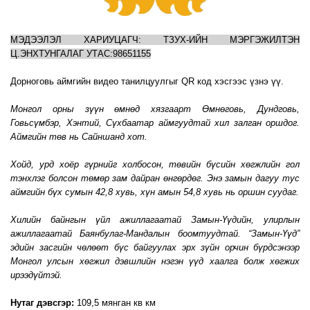
МЭДЭЭЛЭЛ ХАРИУЦАГЧ: ТЗУХ-ИЙН МЭРГЭЖИЛТЭН
Ц.ЭНХТУНГАЛАГ УТАС:98651155
Дорноговь аймгийн видео танилцуулгыг QR код хэсгээс үзнэ үү.
Монгол орны зүүн өмнөд хязгаарт Өмнөговь, Дундговь,
Говьсүмбэр, Хэнтий, Сүхбаатар аймгуудтай хил залган оршдог.
Аймгийн төв нь Сайншанд хот.
Хойд, урд хоёр гүрнийг холбосон, төвийн бүсийн хөгжлийн гол
тэнхлэг болсон төмөр зам дайран өнгөрдөг. Энэ замын дагуу тус
аймгийн бүх сумын 42,8 хувь, хүн амын 54,8 хувь нь оршин суудаг.
Хилийн байнгын үйл ажиллагаатай Замын-Үүдийн, улирлын
ажиллагаатай Баянбулаг-Мандалын боомтуудтай. “Замын-Үүд”
эдийн засгийн чөлөөт бүс байгуулах эрх зүйн орчин бүрдсэнээр
Монгол улсын хөгжил дэвшлийн нэгэн үүд хаалга болж хөгжих
ирээдүйтэй.
Нутаг дэвсгэр:
109,5 мянган кв км