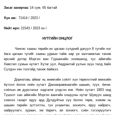
Засаг захиргаа:
14 сум, 65 багтай
Хүн ам:
71414 / 2023 /
Нийт өрх:
21543 / 2023 он /
НУТГИЙН ОНЦЛОГ
Чингис хааны төрийн их цагаан сүлдний дагуул 8 тугийн нэг
бага цагаан тугийг хааны удмын тайж нар үе залгамжлан тахиж
ирсний дотор Мэргэн ван Гүршихийн эзэмшилд, тус аймгийн
Хөвсгөл сумын нутагт Хутаг уул, Авдрантай уулын зүүн талд байх
Сүлдэн хөх толгойд тахиж байжээ.
Дорноговь аймаг нь өнөөгийн соёлт хүн төрөлхтний мөнхийн
бүтээл болох ноён хутагт Данзанравжаагийн шашин, түүх, бичиг,
соёлын өв дурсгалыг хадгалж үлдсэн юм. Ноён хутагт 1803 онд
Түшээт хан аймгийн Мэргэн вангийн хошууны нутаг Шувуун шанд
хэмээх газарт ядуу ард Дулдуйтын хүү болон төрж, хожим нь
шашин төрийн зүтгэлтэн, гүн ухаантан, зохиолч, яруу найрагч,
найруулагч, зураач, эм баригч, ая зохиогч, соён гэгээрүүлэгч