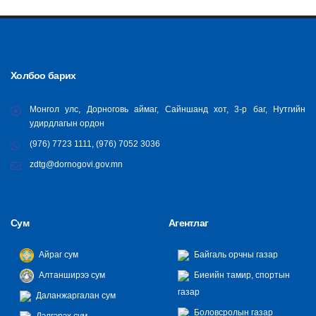
Холбоо барих
Монгол улс, Дорноговь аймаг, Сайншанд хот, 3-р баг, Нутгийн
удирдлагын ордон
(976) 7723 1111, (976) 7052 3036
zdtg@dornogovi.gov.mn
Сум
Агентлаг
Айраг сум
Байгаль орчны газар
Алтанширээ сум
Биеийн тамир, спортын
газар
Даланжаргалан сум
Боловсролын газар
Дэлгэрэх сум