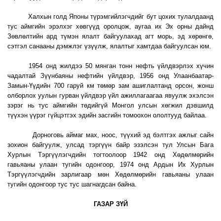
Халхын голд Японы түрэмгийлэгчдийг бут цохих тулалдаанд
тус аймгийн эрэлхэг хөвгүүд оролцож, аугаа их Эх орны дайнд
Зөвлөлтийн ард түмэн ялалт байгуулахад агт морь, эд хөрөнгө,
сэтгэл санааны дэмжлэг үзүүлж, ялалтыг хамтдаа байгуулсан юм.
1954 онд жилдээ 50 мянган тонн нефть үйлдвэрлэх хүчин
чадалтай Зүүнбаяны нефтийн үйлдвэр, 1956 онд Улаанбаатар-
Замын-Үүдийн 700 гаруй км төмөр зам ашиглалтанд орсон, жонш
олборлох уулын гурван үйлдвэр үйл ажиллагаагаа явуулж эхэлсэн
зэрэг нь тус аймгийн төдийгүй Монгол улсын хөгжил дэвшилд
түүхэн үүрэг гүйцэтгэх эдийн засгийн томоохон ололтууд байлаа.
Дорноговь аймаг мах, ноос, түүхий эд бэлтгэх ажлыг сайн
зохион байгуулж, улсад тэргүүн байр эзэлсэн тул Улсын Бага
Хурлын Тэргүүлэгчдийн тогтоолоор 1942 онд Хөдөлмөрийн
гавьяаны улаан тугийн одонгоор, 1974 онд Ардын Их Хурлын
Тэргүүлэгчдийн зарлигаар мөн Хөдөлмөрийн гавьяаны улаан
тугийн одонгоор тус тус шагнагдсан байна.
ГАЗАР ЗҮЙ