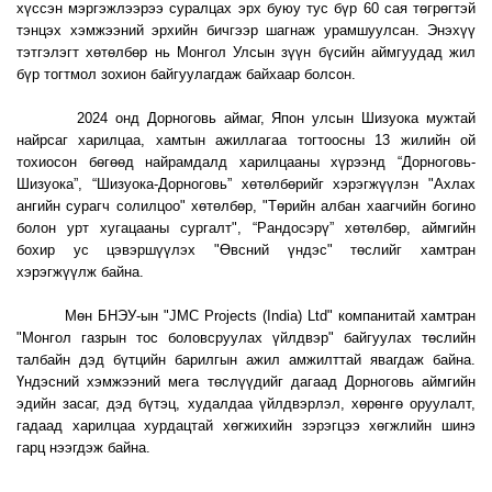
хүссэн мэргэжлээрээ суралцах эрх буюу тус бүр 60 сая төгрөгтэй
тэнцэх хэмжээний эрхийн бичгээр шагнаж урамшуулсан. Энэхүү
тэтгэлэгт хөтөлбөр нь Монгол Улсын зүүн бүсийн аймгуудад жил
бүр тогтмол зохион байгуулагдаж байхаар болсон.
2024 онд Дорноговь аймаг, Япон улсын Шизуока мужтай
найрсаг харилцаа, хамтын ажиллагаа тогтоосны 13 жилийн ой
тохиосон бөгөөд найрамдалд харилцааны хүрээнд “Дорноговь-
Шизуока”, “Шизуока-Дорноговь” хөтөлбөрийг хэрэгжүүлэн "Ахлах
ангийн сурагч солилцоо" хөтөлбөр, "Төрийн албан хаагчийн богино
болон урт хугацааны сургалт", “Рандосэрү” хөтөлбөр, аймгийн
бохир ус цэвэршүүлэх "Өвсний үндэс" төслийг хамтран
хэрэгжүүлж байна.
Мөн БНЭУ-ын "JMC Projects (India) Ltd" компанитай хамтран
"Монгол газрын тос боловсруулах үйлдвэр" байгуулах төслийн
талбайн дэд бүтцийн барилгын ажил амжилттай явагдаж байна.
Үндэсний хэмжээний мега төслүүдийг дагаад Дорноговь аймгийн
эдийн засаг, дэд бүтэц, худалдаа үйлдвэрлэл, хөрөнгө оруулалт,
гадаад харилцаа хурдацтай хөгжихийн зэрэгцээ хөгжлийн шинэ
гарц нээгдэж байна.