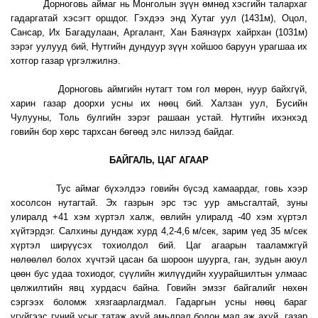
Дорноговь аймаг нь Монголын зүүн өмнөд хэсгийн талархаг
гадаргатай хэсэгт оршдог. Гэхдээ энд Хутаг уул (1431м), Оцол,
Сансар, Их Багадулаан, Аргалант, Хан Баянзүрх хайрхан (1031м)
зэрэг уулууд бий, Нутгийн дундуур зүүн хойшоо баруун урагшаа их
хотгор газар үргэлжилнэ.
Дорноговь аймгийн нутагт том гол мөрөн, нуур байхгүй,
харин газар доорхи усны их нөөц бий. Халзан уул, Бусийн
Чулууны, Толь булгийн зэрэг рашаан устай. Нутгийн ихэнхэд
говийн бор хөрс тархсан бөгөөд элс нилээд байдаг.
БАЙГАЛЬ, ЦАГ АГААР
Тус аймаг бүхэлдээ говийн бүсэд хамаардаг, говь хээр
хосолсон нутагтай. Эх газрын эрс тэс уур амьсгалтай, зуны
улиралд +41 хэм хүртэл халж, өвлийн улиралд -40 хэм хүртэл
хүйтэрдэг. Салхины дундаж хурд 4,2-4,6 м/сек, зарим үед 35 м/сек
хүртэл ширүүсэх тохиолдол бий. Цаг агаарын тааламжгүй
нөлөөлөл болох хүчтэй цасан ба шороон шуурга, ган, зудын аюул
цөөн бус удаа тохиодог, сүүлийн жилүүдийн хуурайшилтын улмаас
цөлжилтийн явц хурдасч байна. Говийн эмзэг байгалийг нөхөн
сэргээх боломж хязгаарлагдмал. Гадаргын усны нөөц бараг
үгүйгээс гүний усыг татаж ахуй амьдрал болон мал аж ахуй, газар