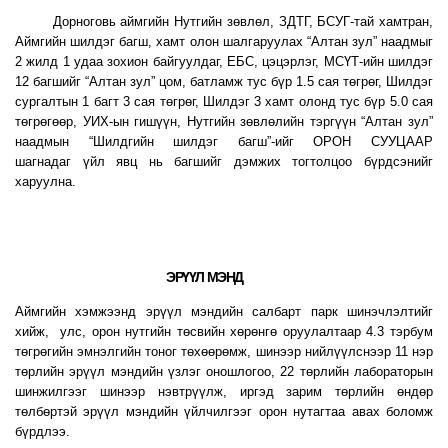
Дорноговь аймгийн Нутгийн зөвлөл, ЗДТГ, БСУГ-тай хамтран,
Аймгийн шилдэг багш, хамт олон шалгаруулах “Алтан зул” наадмыг
2 жилд 1 удаа зохион байгуулдаг, ЕБС, цэцэрлэг, МСҮТ-ийн шилдэг
12 багшийг “Алтан зул” цом, батламж тус бүр 1.5 сая төгрөг, Шилдэг
сургалтын 1 багт 3 сая төгрөг, Шилдэг 3 хамт олонд тус бүр 5.0 сая
төгрөгөөр, УИХ-ын гишүүн, Нутгийн зөвлөлийн тэргүүн “Алтан зул”
наадмын “Шилдгийн шилдэг багш”-ийг ОРОН СУУЦААР
шагнадаг үйл явц нь багшийг дэмжих тогтолцоо бүрдсэнийг
харуулна.
ЭРҮҮЛ МЭНД
Аймгийн хэмжээнд эрүүл мэндийн салбарт парк шинэчлэлтийг
хийж, улс, орон нутгийн төсвийн хөрөнгө оруулалтаар 4.3 тэрбум
төгрөгийн эмнэлгийн тоног төхөөрөмж, шинээр нийлүүлснээр 11 нэр
төрлийн эрүүл мэндийн үзлэг оношлогоо, 22 төрлийн лабораторын
шинжилгээг шинээр нэвтрүүлж, иргэд зарим төрлийн өндөр
төлбөртэй эрүүл мэндийн үйлчилгээг орон нутагтаа авах боломж
бүрдлээ.