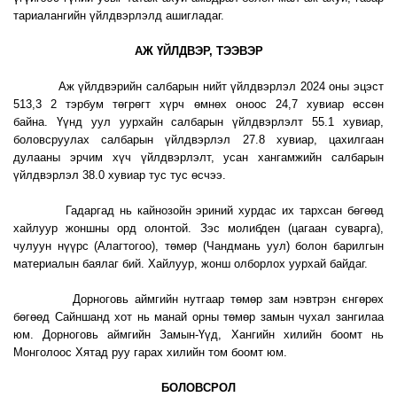
тариалангийн үйлдвэрлэлд ашигладаг.
АЖ ҮЙЛДВЭР, ТЭЭВЭР
Аж үйлдвэрийн салбарын нийт үйлдвэрлэл 2024 оны эцэст
513,3 2 тэрбум төгрөгт хүрч өмнөх оноос 24,7 хувиар өссөн
байна. Үүнд уул уурхайн салбарын үйлдвэрлэлт 55.1 хувиар,
боловсруулах салбарын үйлдвэрлэл 27.8 хувиар, цахилгаан
дулааны эрчим хүч үйлдвэрлэлт, усан хангамжийн салбарын
үйлдвэрлэл 38.0 хувиар тус тус өсчээ.
Гадаргад нь кайнозойн эриний хурдас их тархсан бөгөөд
хайлуур жоншны орд олонтой. Зэс молибден (цагаан суварга),
чулуун нүүрс (Алагтогоо), төмөр (Чандмань уул) болон барилгын
материалын баялаг бий. Хайлуур, жонш олборлох уурхай байдаг.
Дорноговь аймгийн нутгаар төмөр зам нэвтрэн єнгөрөх
бөгөөд Сайншанд хот нь манай орны төмөр замын чухал зангилаа
юм. Дорноговь аймгийн Замын-Үүд, Хангийн хилийн боомт нь
Монголоос Хятад руу гарах хилийн том боомт юм.
БОЛОВСРОЛ