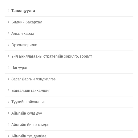
Танилцуулга
Бидний бахархал
Алсын хараа
Эрхэм зорилго
Үйл ажиллагааны стратегийн зорилго, зорилт
Чиг үүрэг
Засаг Даргын мэндчилгээ
Байгалийн гайхамшиг
Түүхийн гайхамшиг
Аймгийн сүлд дуу
Аймгийн билгэ тэмдэг
Аймгийн туг, далбаа