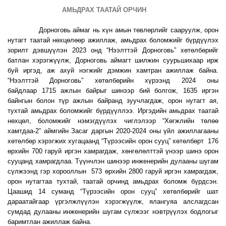
АМЬДРАХ ТААТАЙ ОРЧИН
Дорноговь аймаг нь хүн амын төвлөрлийг сааруулж, орон
нутагт таатай нөхцөлөөр ажиллаж, амьдрах боломжийг бүрдүүлэх
зорилт дэвшүүлэн 2023 онд “Нээлттэй Дорноговь” хөтөлбөрийг
батлан хэрэгжүүлж, Дорноговь аймагт шилжин суурьшихаар ирж
буй иргэд, аж ахуй нэгжийг дэмжин хамтран ажиллаж байна.
“Нээлттэй Дорноговь” хөтөлбөрийн хүрээнд 2024 оны
байдлаар 1715 ажлын байрыг шинээр бий болгож, 1635 иргэн
байнгын болон түр ажлын байранд зуучлагдаж, орон нутагт ая,
тухтай амьдрах боломжийг бүрдүүллээ. Иргэдийн амьдрах таатай
нөхцөл, боломжийг нэмэгдүүлэх чиглэлээр “Хөгжлийн төлөө
хамтдаа-2” аймгийн Засаг даргын 2020-2024 оны үйл ажиллагааны
хөтөлбөр хэрэгжих хугацаанд “Түрээсийн орон сууц” хөтөлбөрт 176
өрхийн 700 гаруй иргэн хамрагдаж, хөнгөлөлттэй үнээр шинэ орон
сууцанд хамрагдлаа. Түүнчлэн шинээр инженерийн дулааны шугам
сүлжээнд гэр хорооллын 573 өрхийн 2800 гаруй иргэн хамрагдаж,
орон нутагтаа тухтай, таатай орчинд амьдрах боломж бүрдсэн.
Цаашид 14 суманд “Түрээсийн орон сууц” хөтөлбөрийг шат
дараатайгаар үргэлжлүүлэн хэрэгжүүлж, ялангуяа алслагдсан
сумдад дулааны инженерийн шугам сүлжээг нэвтрүүлэх бодлогыг
баримтлан ажиллаж байна.