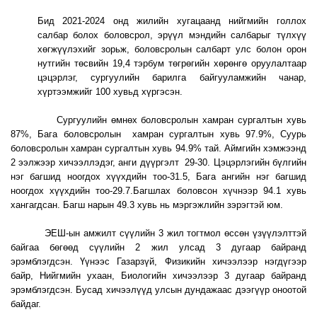
Бид 2021-2024 онд жилийн хугацаанд нийгмийн голлох
салбар болох боловсрол, эрүүл мэндийн салбарыг түлхүү
хөгжүүлэхийг зорьж, боловсролын салбарт улс болон орон
нутгийн төсвийн 19,4 тэрбум төгрөгийн хөрөнгө оруулалтаар
цэцэрлэг, сургуулийн барилга байгууламжийн чанар,
хүртээмжийг 100 хувьд хүргэсэн.
Сургуулийн өмнөх боловсролын хамран сургалтын хувь
87%, Бага боловсролын хамран сургалтын хувь 97.9%, Суурь
боловсролын хамран сургалтын хувь 94.9% тай. Аймгийн хэмжээнд
2 ээлжээр хичээллэдэг, анги дүүргэлт 29-30. Цэцэрлэгийн бүлгийн
нэг багшид ноогдох хүүхдийн тоо-31.5, Бага ангийн нэг багшид
ноогдох хүүхдийн тоо-29.7.Багшлах боловсон хүчнээр 94.1 хувь
хангагдсан. Багш нарын 49.3 хувь нь мэргэжлийн зэрэгтэй юм.
ЭЕШ-ын амжилт сүүлийн 3 жил тогтмол өссөн үзүүлэлттэй
байгаа бөгөөд сүүлийн 2 жил улсад 3 дугаар байранд
эрэмблэгдсэн. Үүнээс Газарзүй, Физикийн хичээлээр нэгдүгээр
байр, Нийгмийн ухаан, Биологийн хичээлээр 3 дугаар байранд
эрэмблэгдсэн. Бусад хичээлүүд улсын дундажаас дээгүүр оноотой
байдаг.