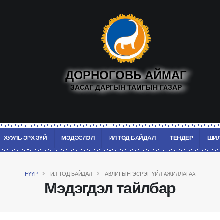
ДОРНОГОВЬ АЙМАГ
ЗАСАГ ДАРГЫН ТАМГЫН ГАЗАР
ХУУЛЬ ЭРХ ЗҮЙ
МЭДЭЭЛЭЛ
ИЛ ТОД БАЙДАЛ
ТЕНДЕР
ШИЛ
НҮҮР
ИЛ ТОД БАЙДАЛ
АВЛИГЫН ЭСРЭГ ҮЙЛ АЖИЛЛАГАА
Мэдэгдэл тайлбар