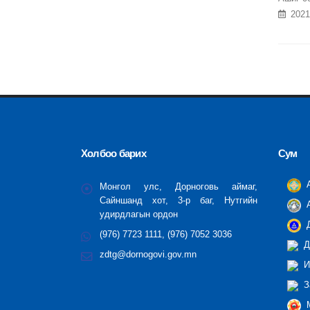
2021
Холбоо барих
Сум
А
Монгол улс, Дорноговь аймаг,
Сайншанд хот, 3-р баг, Нутгийн
А
удирдлагын ордон
Д
(976) 7723 1111, (976) 7052 3036
Д
zdtg@dornogovi.gov.mn
И
З
М