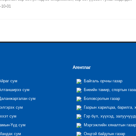
-10-01
Агентлаг
йраг сум
Байгаль орчны газар
лтанширээ сум
Биеийн тамир, спортын газа
аланжаргалан сум
Боловсролын газар
элгэрэх сум
Газрын харилцаа, барилга, 
ххэт сум
Гэр бүл, хүүхэд, залуучууд
амын-Үүд сум
Мэргэжлийн хяналтын газар 
андах сум
Онцгой байдлын газар