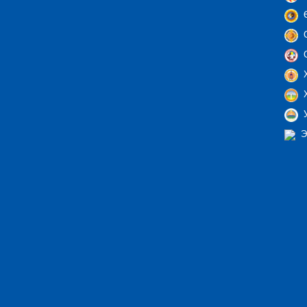
Ө
С
С
Х
Х
У
Э