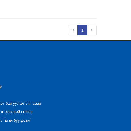
1
р
хот байгуулалтын газар
ын хөгжлийн газар
/Татан буугдсан/