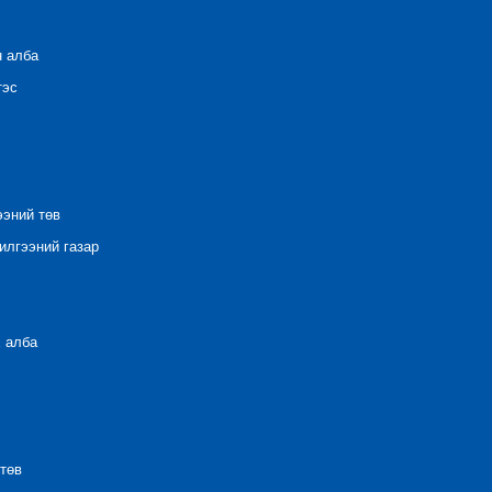
н алба
тэс
ээний төв
лгээний газар
 алба
төв