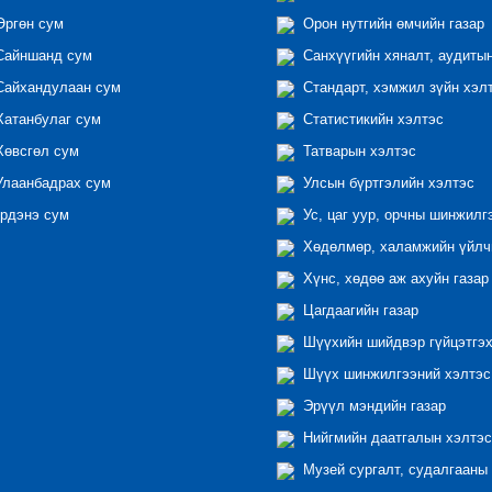
ргөн сум
Орон нутгийн өмчийн газар
айншанд сум
Санхүүгийн хяналт, аудиты
айхандулаан сум
Стандарт, хэмжил зүйн хэл
атанбулаг сум
Статистикийн хэлтэс
өвсгөл сум
Татварын хэлтэс
лаанбадрах сум
Улсын бүртгэлийн хэлтэс
рдэнэ сум
Ус, цаг уур, орчны шинжилг
Хөдөлмөр, халамжийн үйлчи
Хүнс, хөдөө аж ахуйн газар
Цагдаагийн газар
Шүүхийн шийдвэр гүйцэтгэх
Шүүх шинжилгээний хэлтэс
Эрүүл мэндийн газар
Нийгмийн даатгалын хэлтэс
Музей сургалт, судалгааны 