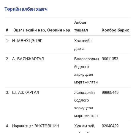
Төрийн албан хаагч
Албан
#
Эцэг / эхийн нэр, Өөрийн нэр
тушаал
Холбоо барих
1.
Н.
МӨНХЦЭЦЭГ
Хэлтсийн
дарга
2.
А.
БАЯНЖАРГАЛ
Боловсролын
96611353
бодлого
хариуцсан
мэргэжилтэн
3.
Ш.
АЗЖАРГАЛ
Жендэрийн
99985449
бодлого
хариуцсан
мэргэжилтэн
4.
Наранцэцэг
ЭНХТӨВШИН
Хүн ам зүй,
92040429