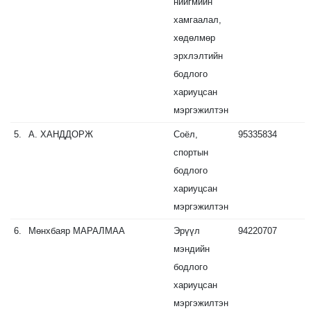
нийгмийн
хамгаалал,
хөдөлмөр
эрхлэлтийн
бодлого
хариуцсан
мэргэжилтэн
5.
А.
ХАНДДОРЖ
Соёл,
95335834
спортын
бодлого
хариуцсан
мэргэжилтэн
6.
Мөнхбаяр
МАРАЛМАА
Эрүүл
94220707
мэндийн
бодлого
хариуцсан
мэргэжилтэн