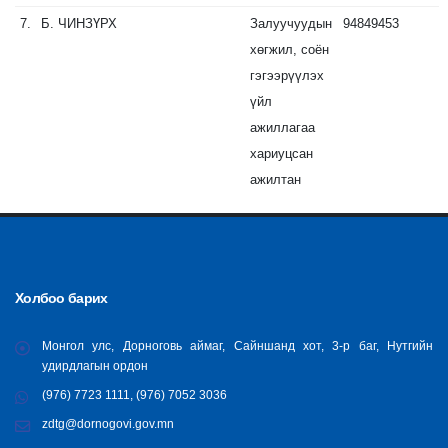
7.
Б.
ЧИНЗҮРХ
Залуучуудын
94849453
хөгжил, соён
гэгээрүүлэх
үйл
ажиллагаа
хариуцсан
ажилтан
Холбоо барих
Монгол улс, Дорноговь аймаг, Сайншанд хот, 3-р баг, Нутгийн
удирдлагын ордон
(976) 7723 1111, (976) 7052 3036
zdtg@dornogovi.gov.mn