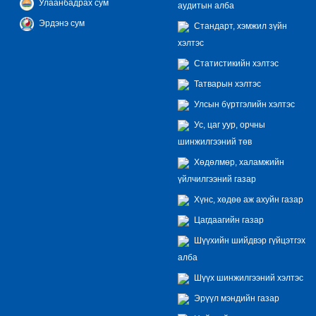
Улаанбадрах сум
аудитын алба
Эрдэнэ сум
Стандарт, хэмжил зүйн
хэлтэс
Статистикийн хэлтэс
Татварын хэлтэс
Улсын бүртгэлийн хэлтэс
Ус, цаг уур, орчны
шинжилгээний төв
Хөдөлмөр, халамжийн
үйлчилгээний газар
Хүнс, хөдөө аж ахуйн газар
Цагдаагийн газар
Шүүхийн шийдвэр гүйцэтгэх
алба
Шүүх шинжилгээний хэлтэс
Эрүүл мэндийн газар