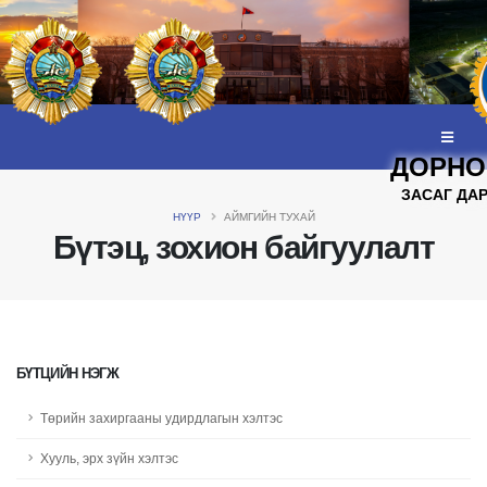
ДОРНО
ЗАСАГ ДА
НҮҮР
АЙМГИЙН ТУХАЙ
Бүтэц, зохион байгуулалт
БҮТЦИЙН НЭГЖ
Төрийн захиргааны удирдлагын хэлтэс
Хууль, эрх зүйн хэлтэс