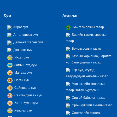
Сум
Агентлаг
Айраг сум
Байгаль орчны газар
Алтанширээ сум
Биеийн тамир, спортын
газар
Даланжаргалан сум
Боловсролын газар
Дэлгэрэх сум
Газрын харилцаа, барилга,
Иххэт сум
хот байгуулалтын газар
Замын-Үүд сум
Гэр бүл, хүүхэд,
Мандах сум
залуучуудын хөгжлийн газар
Өргөн сум
Мэргэжлийн хяналтын
Сайншанд сум
газар /Татан буугдсан/
Сайхандулаан сум
Онцгой байдлын газар
Хатанбулаг сум
Орон нутгийн өмчийн газар
Хөвсгөл сум
Санхүүгийн хяналт,