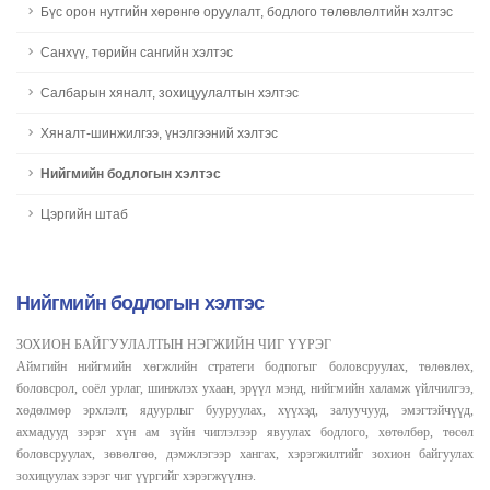
Бүс орон нутгийн хөрөнгө оруулалт, бодлого төлөвлөлтийн хэлтэс
Санхүү, төрийн сангийн хэлтэс
Салбарын хяналт, зохицуулалтын хэлтэс
Хяналт-шинжилгээ, үнэлгээний хэлтэс
Нийгмийн бодлогын хэлтэс
Цэргийн штаб
Нийгмийн бодлогын хэлтэс
ЗОХИОН БАЙГУУЛАЛТЫН НЭГЖИЙН ЧИГ ҮҮРЭГ
Аймгийн нийгмийн хөгжлийн стратеги бодпогыг боловсруулах, төлөвлөх,
боловсрол, соёл урлаг, шинжлэх ухаан, эрүүл мэнд, нийгмийн халамж үйлчилгээ,
хөдөлмөр эрхлэлт, ядуурлыг бууруулах, хүүхэд, залуучууд, эмэгтэйчүүд,
ахмадууд зэрэг хүн ам зүйн чиглэлээр явуулах бодлого, хөтөлбөр, төсөл
боловсруулах, зөвөлгөө, дэмжлэгээр хангах, хэрэгжилтийг зохион байгуулах
зохицуулах зэрэг чиг үүргийг хэрэгжүүлнэ.