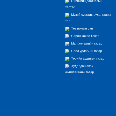
Нийгмийн даатгалын
хэлтэс
Музей сургалт, судалгааны
төв
Төв номын сан
Саран хөхөө театр
Мал эмнэлгийн газар
Соёл урлагийн газар
Төрийн аудитын газар
Худалдан авах
ажиллагааны газар