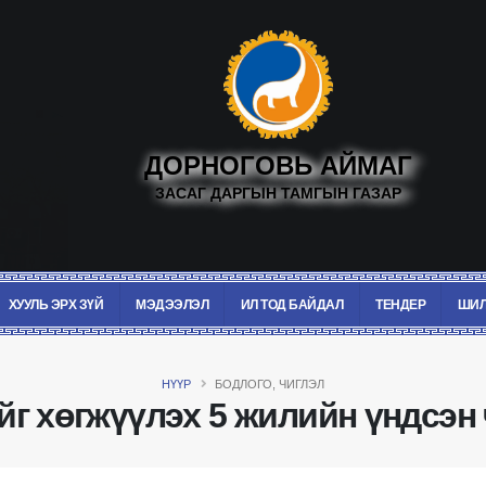
ДОРНОГОВЬ АЙМАГ
ЗАСАГ ДАРГЫН ТАМГЫН ГАЗАР
ХУУЛЬ ЭРХ ЗҮЙ
МЭДЭЭЛЭЛ
ИЛ ТОД БАЙДАЛ
ТЕНДЕР
ШИЛ
НҮҮР
БОДЛОГО, ЧИГЛЭЛ
йг хөгжүүлэх 5 жилийн үндсэн 