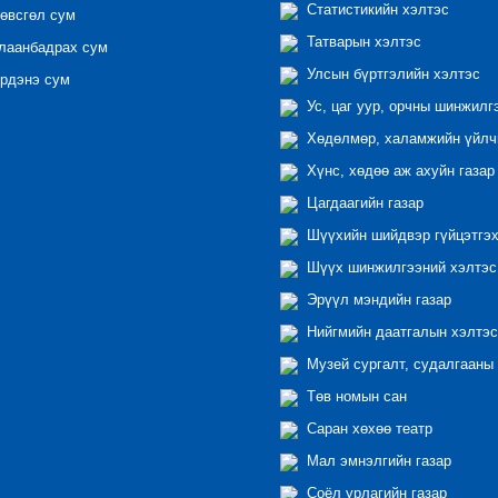
Статистикийн хэлтэс
өвсгөл сум
Татварын хэлтэс
лаанбадрах сум
Улсын бүртгэлийн хэлтэс
рдэнэ сум
Ус, цаг уур, орчны шинжилг
Хөдөлмөр, халамжийн үйлчи
Хүнс, хөдөө аж ахуйн газар
Цагдаагийн газар
Шүүхийн шийдвэр гүйцэтгэх
Шүүх шинжилгээний хэлтэс
Эрүүл мэндийн газар
Нийгмийн даатгалын хэлтэс
Музей сургалт, судалгааны 
Төв номын сан
Саран хөхөө театр
Мал эмнэлгийн газар
Соёл урлагийн газар