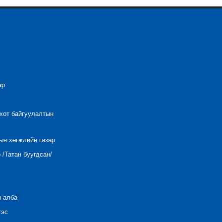
ар
 хот байгуулалтын
ын хөгжлийн газар
/Татан буугдсан/
н алба
тэс