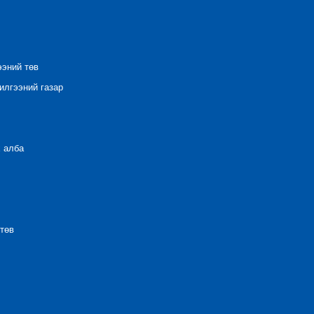
ээний төв
лгээний газар
 алба
төв