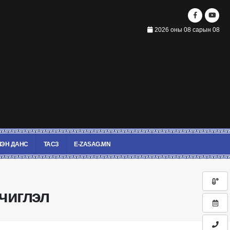
2026 оны 08 сарын 08
ЭН ДАНС
ТАСЗ
E-ZASAG.MN
чиглэл