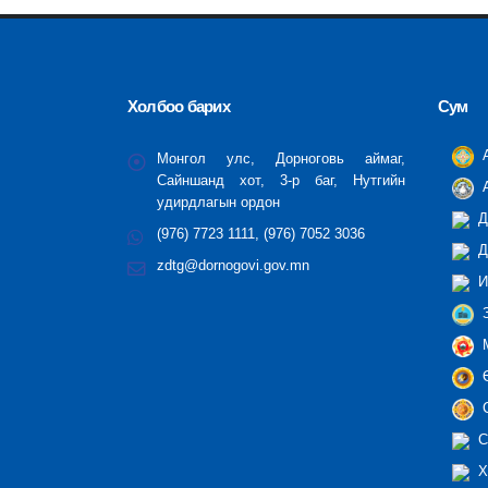
Холбоо барих
Сум
А
Монгол улс, Дорноговь аймаг,
Сайншанд хот, 3-р баг, Нутгийн
А
удирдлагын ордон
Д
(976) 7723 1111, (976) 7052 3036
Д
zdtg@dornogovi.gov.mn
И
З
М
Ө
С
С
Х