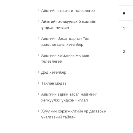
Аймгийн стратеги төлөвлөгөө
#
Aймгийг хөгжүүлэх 5 жилийн
үндсэн чиглэл
1.
Аймгийн Засаг даргын Үйл
ажиллагааны хөтөлбөр
2.
Aймгийн хөгжлийн жилийн
төлөвлөгөө
Дэд хөтөлбөр
Тайлан мэдээ
Аймгийн эдийн засаг, нийгмийг
хөгжүүлэх үндсэн чиглэл
Хуулийн хэрэгжилтийн үр дагаврын
үнэлгээний тайлан