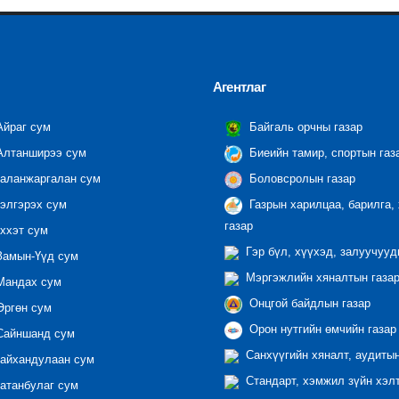
Агентлаг
йраг сум
Байгаль орчны газар
лтанширээ сум
Биеийн тамир, спортын газ
аланжаргалан сум
Боловсролын газар
элгэрэх сум
Газрын харилцаа, барилга,
газар
ххэт сум
Гэр бүл, хүүхэд, залуучууд
амын-Үүд сум
Мэргэжлийн хяналтын газар 
андах сум
Онцгой байдлын газар
ргөн сум
Орон нутгийн өмчийн газар
айншанд сум
Санхүүгийн хяналт, аудиты
айхандулаан сум
Стандарт, хэмжил зүйн хэл
атанбулаг сум