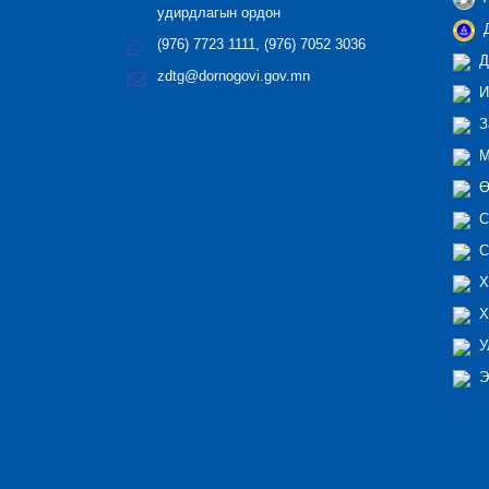
удирдлагын ордон
Д
(976) 7723 1111, (976) 7052 3036
Д
zdtg@dornogovi.gov.mn
И
З
М
Ө
С
С
Х
Х
У
Э