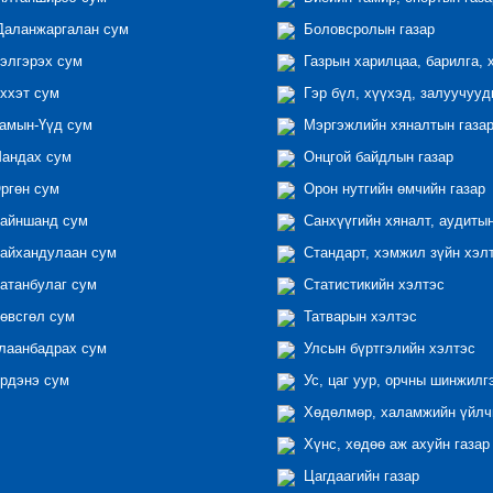
аланжаргалан сум
Боловсролын газар
элгэрэх сум
Газрын харилцаа, барилга, 
ххэт сум
Гэр бүл, хүүхэд, залуучууд
амын-Үүд сум
Мэргэжлийн хяналтын газар 
андах сум
Онцгой байдлын газар
ргөн сум
Орон нутгийн өмчийн газар
айншанд сум
Санхүүгийн хяналт, аудиты
айхандулаан сум
Стандарт, хэмжил зүйн хэл
атанбулаг сум
Статистикийн хэлтэс
өвсгөл сум
Татварын хэлтэс
лаанбадрах сум
Улсын бүртгэлийн хэлтэс
рдэнэ сум
Ус, цаг уур, орчны шинжилг
Хөдөлмөр, халамжийн үйлчи
Хүнс, хөдөө аж ахуйн газар
Цагдаагийн газар