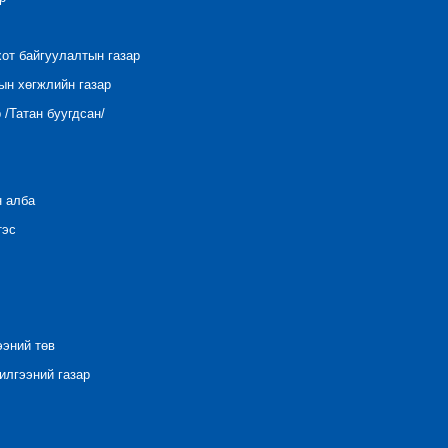
хот байгуулалтын газар
ын хөгжлийн газар
/Татан буугдсан/
н алба
тэс
ээний төв
лгээний газар