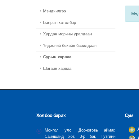
Мэндчилгээ
Мэд
Баярын хөтөлбөр
Хурдан морины уралдаан
Үндэсний бөхийн барилдаан
Сурын харваа
Шагайн харваа
Холбоо барих
Сум
А
Монгол улс, Дорноговь аймаг,
Сайншанд хот, 3-р баг, Нутгийн
А