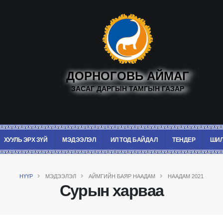
ДОРНОГОВЬ АЙМАГ
ЗАСАГ ДАРГЫН ТАМГЫН ГАЗАР
ХУУЛЬ ЭРХ ЗҮЙ
МЭДЭЭЛЭЛ
ИЛ ТОД БАЙДАЛ
ТЕНДЕР
ШИЛ
НҮҮР
МЭДЭЭЛЭЛ
АЙМГИЙН БАЯР НААДАМ
НААДАМ 2021
Сурын харваа