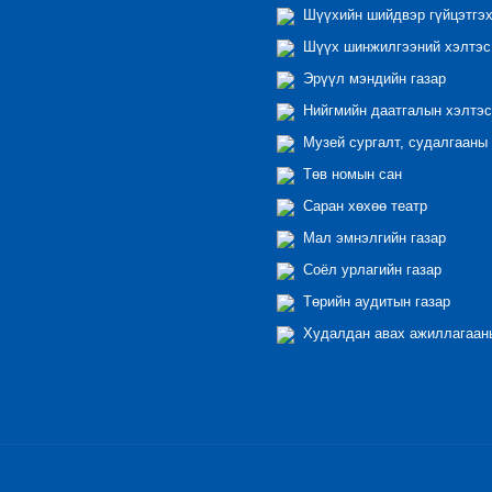
Шүүхийн шийдвэр гүйцэтгэх
Шүүх шинжилгээний хэлтэс
Эрүүл мэндийн газар
Нийгмийн даатгалын хэлтэс
Музей сургалт, судалгааны 
Төв номын сан
Саран хөхөө театр
Мал эмнэлгийн газар
Соёл урлагийн газар
Төрийн аудитын газар
Худалдан авах ажиллагааны