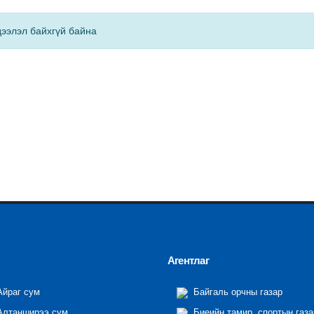
ээлэл байхгүй байна
Агентлаг
йраг сум
Байгаль орчны газар
лтанширээ сум
Биеийн тамир, спортын газа