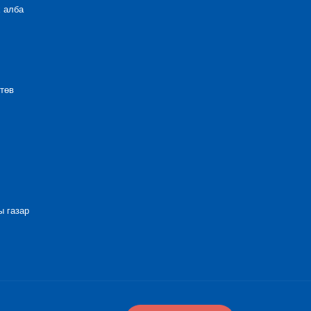
 алба
төв
 газар