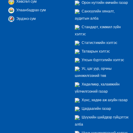
Хөвсгөл сум
Орон нутгийн өмчийн газар
Улаанбадрах сум
Санхүүгийн хяналт,
аудитын алба
Эрдэнэ сум
Стандарт, хэмжил зүйн
хэлтэс
Статистикийн хэлтэс
Татварын хэлтэс
Улсын бүртгэлийн хэлтэс
Ус, цаг уур, орчны
шинжилгээний төв
Хөдөлмөр, халамжийн
үйлчилгээний газар
Хүнс, хөдөө аж ахуйн газар
Цагдаагийн газар
Шүүхийн шийдвэр гүйцэтгэх
алба
Шүүх шинжилгээний хэлтэс