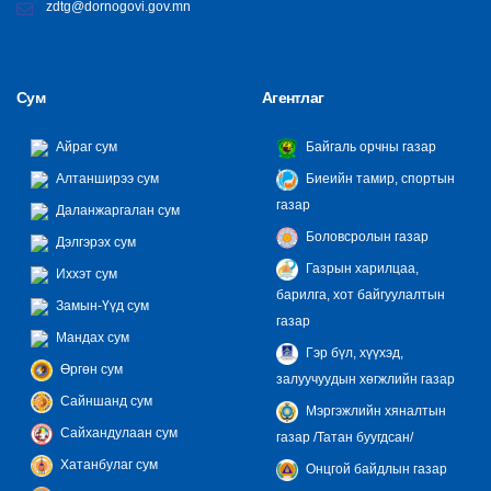
zdtg@dornogovi.gov.mn
Сум
Агентлаг
Айраг сум
Байгаль орчны газар
Алтанширээ сум
Биеийн тамир, спортын
газар
Даланжаргалан сум
Боловсролын газар
Дэлгэрэх сум
Газрын харилцаа,
Иххэт сум
барилга, хот байгуулалтын
Замын-Үүд сум
газар
Мандах сум
Гэр бүл, хүүхэд,
Өргөн сум
залуучуудын хөгжлийн газар
Сайншанд сум
Мэргэжлийн хяналтын
Сайхандулаан сум
газар /Татан буугдсан/
Хатанбулаг сум
Онцгой байдлын газар