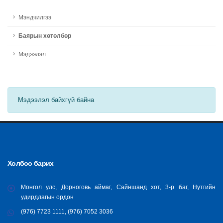
Мэндчилгээ
Баярын хөтөлбөр
Мэдээлэл
Мэдээлэл байхгүй байна
Холбоо барих
Монгол улс, Дорноговь аймаг, Сайншанд хот, 3-р баг, Нутгийн
удирдлагын ордон
(976) 7723 1111, (976) 7052 3036