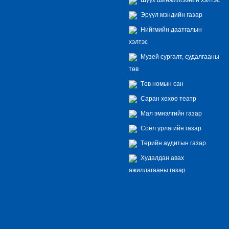
Эрүүл мэндийн газар
Нийгмийн даатгалын
хэлтэс
Музей сургалт, судалгааны
төв
Төв номын сан
Саран хөхөө театр
Мал эмнэлгийн газар
Соёл урлагийн газар
Төрийн аудитын газар
Худалдан авах
ажиллагааны газар