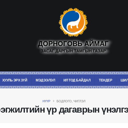
ДОРНОГОВЬ АЙМАГ
ЗАСАГ ДАРГЫН ТАМГЫН ГАЗАР
ХУУЛЬ ЭРХ ЗҮЙ
МЭДЭЭЛЭЛ
ИЛ ТОД БАЙДАЛ
ТЕНДЕР
ШИЛ
НҮҮР
БОДЛОГО, ЧИГЛЭЛ
эгжилтийн үр дагаврын үнэлг