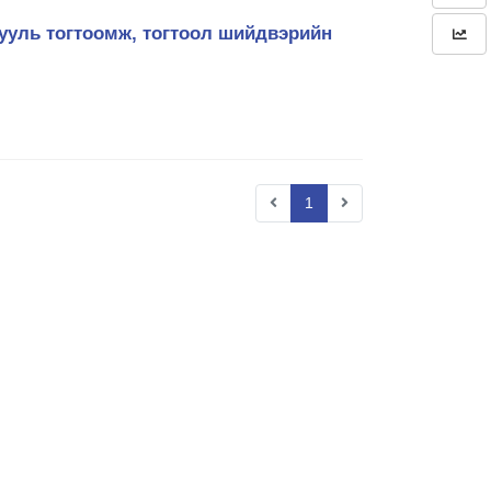
хууль тогтоомж, тогтоол шийдвэрийн
1