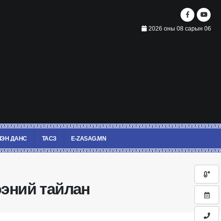
2026 оны 08 сарын 06
ЭН ДАНС
ТАСЗ
E-ZASAG.MN
ээний тайлан