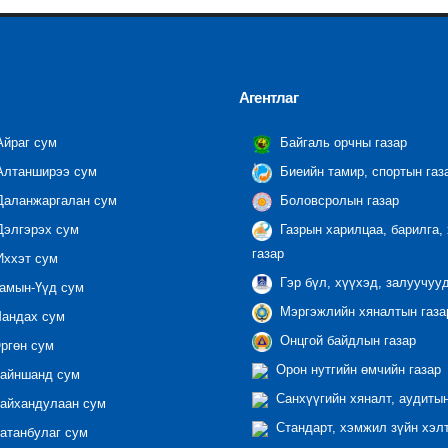
Агентлаг
йраг сум
Байгаль орчны газар
лтанширээ сум
Биеийн тамир, спортын газ
аланжаргалан сум
Боловсролын газар
элгэрэх сум
Газрын харилцаа, барилга,
газар
ххэт сум
Гэр бүл, хүүхэд, залуучуу
амын-Үүд сум
Мэргэжлийн хяналтын газар
андах сум
Онцгой байдлын газар
ргөн сум
Орон нутгийн өмчийн газар
айншанд сум
Санхүүгийн хяналт, аудиты
айхандулаан сум
Стандарт, хэмжил зүйн хэл
атанбулаг сум