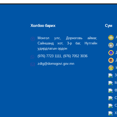
Холбоо барих
Сум
А
Монгол улс, Дорноговь аймаг,
Сайншанд хот, 3-р баг, Нутгийн
А
удирдлагын ордон
Д
(976) 7723 1111, (976) 7052 3036
Д
zdtg@dornogovi.gov.mn
И
З
М
Ө
С
С
Х