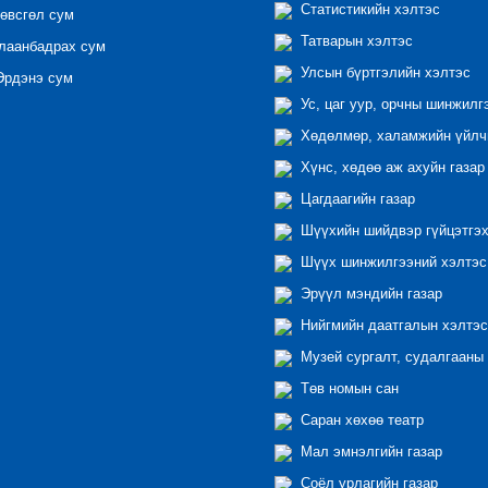
Статистикийн хэлтэс
өвсгөл сум
Татварын хэлтэс
лаанбадрах сум
Улсын бүртгэлийн хэлтэс
рдэнэ сум
Ус, цаг уур, орчны шинжилг
Хөдөлмөр, халамжийн үйлчи
Хүнс, хөдөө аж ахуйн газар
Цагдаагийн газар
Шүүхийн шийдвэр гүйцэтгэх
Шүүх шинжилгээний хэлтэс
Эрүүл мэндийн газар
Нийгмийн даатгалын хэлтэс
Музей сургалт, судалгааны 
Төв номын сан
Саран хөхөө театр
Мал эмнэлгийн газар
Соёл урлагийн газар