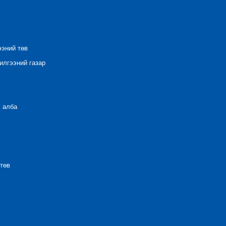
ээний төв
лгээний газар
 алба
төв