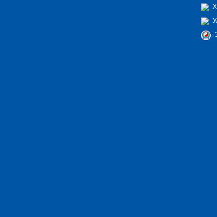
Х
У
Э