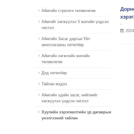
Дорно
Аймгийн стратеги төлөвлөгөө
хэрэ
Aймгийг хөгжүүлэх 5 жилийн үндсэн
-
чиглэл
2024
Аймгийн Засаг даргын Үйл
ажиллагааны хөтөлбөр
Aймгийн хөгжлийн жилийн
төлөвлөгөө
Дэд хөтөлбөр
Тайлан мэдээ
Аймгийн эдийн засаг, нийгмийг
хөгжүүлэх үндсэн чиглэл
Хуулийн хэрэгжилтийн үр дагаврын
үнэлгээний тайлан