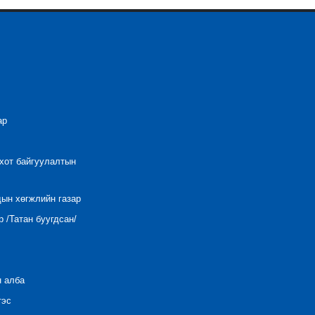
ар
 хот байгуулалтын
дын хөгжлийн газар
 /Татан буугдсан/
н алба
тэс