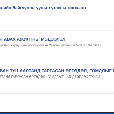
шлийн байгууллагуудын утасны жагсаалт
ЭН АВАХ АЖИЛТНЫ МЭДЭЭЛЭЛ
шагнал хариуцсан мэргэжилтэн Утасны дугаар:7052-1111 99390368
ЛБАН ТУШААЛТАНД ГАРГАСАН ӨРГӨДӨЛ, ГОМДЛЫГ
ЛТАНД ГАРГАСАН ӨРГӨДӨЛ, ГОМДЛЫГ ШИЙДВЭРЛЭХ ТУХАЙ