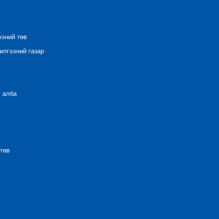
ээний төв
лгээний газар
 алба
төв