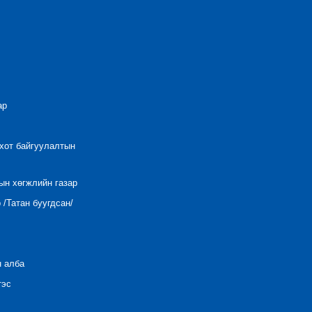
ар
 хот байгуулалтын
ын хөгжлийн газар
/Татан буугдсан/
н алба
тэс