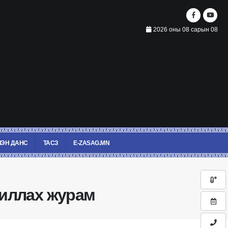
2026 оны 08 сарын 08
ЭН ДАНС
ТАСЗ
E-ZASAG.MN
жиллах журам