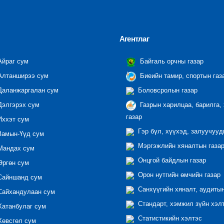
Агентлаг
йраг сум
Байгаль орчны газар
лтанширээ сум
Биеийн тамир, спортын газ
аланжаргалан сум
Боловсролын газар
элгэрэх сум
Газрын харилцаа, барилга,
газар
ххэт сум
Гэр бүл, хүүхэд, залуучууд
амын-Үүд сум
Мэргэжлийн хяналтын газар 
андах сум
Онцгой байдлын газар
ргөн сум
Орон нутгийн өмчийн газар
айншанд сум
Санхүүгийн хяналт, аудиты
айхандулаан сум
Стандарт, хэмжил зүйн хэл
атанбулаг сум
Статистикийн хэлтэс
өвсгөл сум