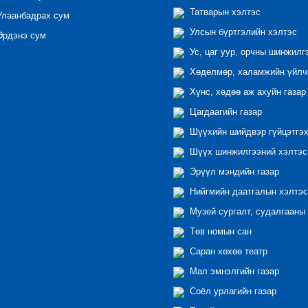
Татварын хэлтэс
лаанбадрах сум
Улсын бүртгэлийн хэлтэс
рдэнэ сум
Ус, цаг уур, орчны шинжилг
Хөдөлмөр, халамжийн үйлчи
Хүнс, хөдөө аж ахуйн газар
Цагдаагийн газар
Шүүхийн шийдвэр гүйцэтгэх
Шүүх шинжилгээний хэлтэс
Эрүүл мэндийн газар
Нийгмийн даатгалын хэлтэс
Музей сургалт, судалгааны 
Төв номын сан
Саран хөхөө театр
Мал эмнэлгийн газар
Соёл урлагийн газар