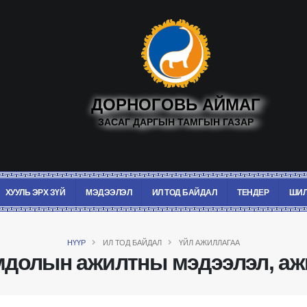
ДОРНОГОВЬ АЙМАГ
ЗАСАГ ДАРГЫН ТАМГЫН ГАЗАР
ХУУЛЬ ЭРХ ЗҮЙ
МЭДЭЭЛЭЛ
ИЛ ТОД БАЙДАЛ
ТЕНДЕР
ШИЛ
НҮҮР
ИЛ ТОД БАЙДАЛ
ҮЙЛ АЖИЛЛАГАА
мдолын ажилтны мэдээлэл, а