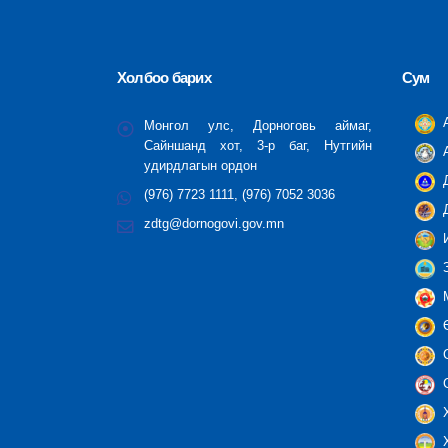
Холбоо барих
Сум
А
Монгол улс, Дорноговь аймаг,
Сайншанд хот, 3-р баг, Нутгийн
А
удирдлагын ордон
Д
(976) 7723 1111, (976) 7052 3036
Д
zdtg@dornogovi.gov.mn
И
З
М
Ө
С
С
Х
Х