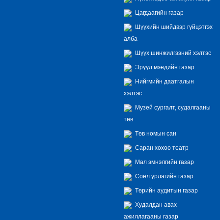
Цагдаагийн газар
Шүүхийн шийдвэр гүйцэтгэх
алба
Шүүх шинжилгээний хэлтэс
Эрүүл мэндийн газар
Нийгмийн даатгалын
хэлтэс
Музей сургалт, судалгааны
төв
Төв номын сан
Саран хөхөө театр
Мал эмнэлгийн газар
Соёл урлагийн газар
Төрийн аудитын газар
Худалдан авах
ажиллагааны газар