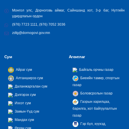
Монгол улс, Дорноговь аймаг, Сайншанд хот, 3-р баг, Нутгийн
удирдлагын ордон
(976) 7723 1111, (976) 7052 3036
zdtg@dornogovi.gov.mn
Сум
Агентлаг
Айраг сум
Байгаль орчны газар
Алтанширээ сум
Биеийн тамир, спортын
газар
Даланжаргалан сум
Боловсролын газар
Дэлгэрэх сум
Газрын харилцаа,
Иххэт сум
барилга, хот байгуулалтын
Замын-Үүд сум
газар
Мандах сум
Гэр бүл, хүүхэд,
Өргөн сум