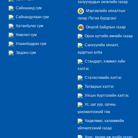
залуучуудын хөгжлийн газар
Сайншанд сум
Мэргэжлийн хяналтын
Сайхандулаан сум
газар /Татан буугдсан/
Хатанбулаг сум
Онцгой байдлын газар
Хөвсгөл сум
Орон нутгийн өмчийн газар
Улаанбадрах сум
Санхүүгийн хяналт,
аудитын алба
Эрдэнэ сум
Стандарт, хэмжил зүйн
хэлтэс
Статистикийн хэлтэс
Татварын хэлтэс
Улсын бүртгэлийн хэлтэс
Ус, цаг уур, орчны
шинжилгээний төв
Хөдөлмөр, халамжийн
үйлчилгээний газар
Хүнс, хөдөө аж ахуйн газар