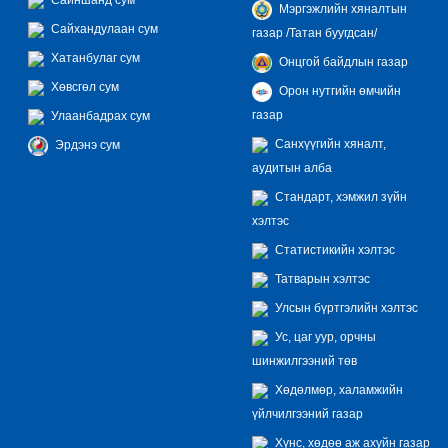
Мэргэжлийн хяналтын
Сайхандулаан сум
газар /Татан буугдсан/
Хатанбулаг сум
Онцгой байдлын газар
Хөвсгөл сум
Орон нутгийн өмчийн
газар
Улаанбадрах сум
Санхүүгийн хяналт,
Эрдэнэ сум
аудитын алба
Стандарт, хэмжил зүйн
хэлтэс
Статистикийн хэлтэс
Татварын хэлтэс
Улсын бүртгэлийн хэлтэс
Ус, цаг уур, орчны
шинжилгээний төв
Хөдөлмөр, халамжийн
үйлчилгээний газар
Хүнс, хөдөө аж ахуйн газар