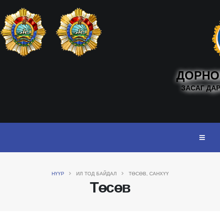
ДОРНО
ЗАСАГ ДА
НҮҮР
ИЛ ТОД БАЙДАЛ
ТӨСӨВ, САНХҮҮ
Төсөв