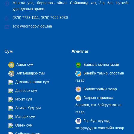
Монгол улс, Дорноговь аймаг, Сайншанд хот, 3-р баг, Нутгийн
удирдлагын ордон
(976) 7723 1111, (976) 7052 3036
zdtg@dornogovi.gov.mn
Сум
Агентлаг
Айраг сум
Байгаль орчны газар
Алтанширээ сум
Биеийн тамир, спортын
газар
Даланжаргалан сум
Боловсролын газар
Дэлгэрэх сум
Газрын харилцаа,
Иххэт сум
барилга, хот байгуулалтын
Замын-Үүд сум
газар
Мандах сум
Гэр бүл, хүүхэд,
Өргөн сум
залуучуудын хөгжлийн газар
Сайншанд сум