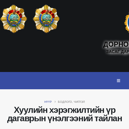
ДОРНО
ЗАСАГ ДА
НҮҮР
БОДЛОГО, ЧИГЛЭЛ
Хуулийн хэрэгжилтийн үр
дагаврын үнэлгээний тайлан