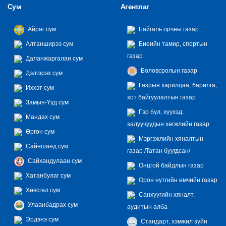
Сум
Агентлаг
Айраг сум
Байгаль орчны газар
Алтанширээ сум
Биеийн тамир, спортын
газар
Даланжаргалан сум
Боловсролын газар
Дэлгэрэх сум
Газрын харилцаа, барилга,
Иххэт сум
хот байгуулалтын газар
Замын-Үүд сум
Гэр бүл, хүүхэд,
Мандах сум
залуучуудын хөгжлийн газар
Өргөн сум
Мэргэжлийн хяналтын
Сайншанд сум
газар /Татан буугдсан/
Сайхандулаан сум
Онцгой байдлын газар
Хатанбулаг сум
Орон нутгийн өмчийн газар
Хөвсгөл сум
Санхүүгийн хяналт,
Улаанбадрах сум
аудитын алба
Эрдэнэ сум
Стандарт, хэмжил зүйн