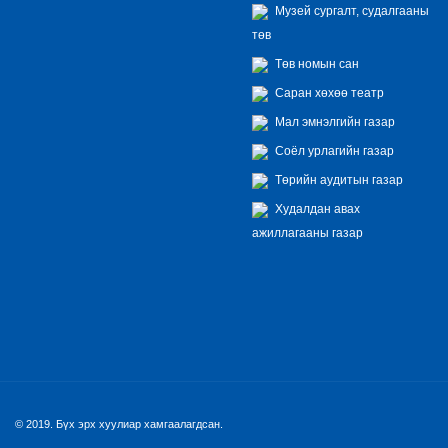
Музей сургалт, судалгааны
төв
Төв номын сан
Саран хөхөө театр
Мал эмнэлгийн газар
Соёл урлагийн газар
Төрийн аудитын газар
Худалдан авах
ажиллагааны газар
© 2019. Бүх эрх хуулиар хамгаалагдсан.