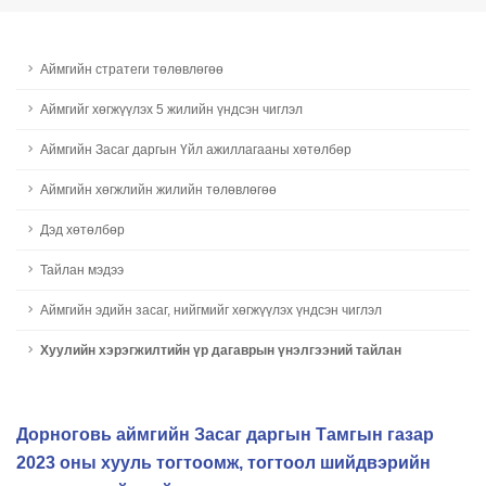
Аймгийн стратеги төлөвлөгөө
Aймгийг хөгжүүлэх 5 жилийн үндсэн чиглэл
Аймгийн Засаг даргын Үйл ажиллагааны хөтөлбөр
Aймгийн хөгжлийн жилийн төлөвлөгөө
Дэд хөтөлбөр
Тайлан мэдээ
Аймгийн эдийн засаг, нийгмийг хөгжүүлэх үндсэн чиглэл
Хуулийн хэрэгжилтийн үр дагаврын үнэлгээний тайлан
Дорноговь аймгийн Засаг даргын Тамгын газар
2023 оны хууль тогтоомж, тогтоол шийдвэрийн