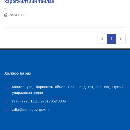
хэрэгжилтийн тайлан
-
2024-01-09
1
Холбоо барих
Монгол улс, Дорноговь аймаг, Сайншанд хот, 3-р баг, Нутгийн
удирдлагын ордон
(976) 7723 1111, (976) 7052 3036
zdtg@dornogovi.gov.mn