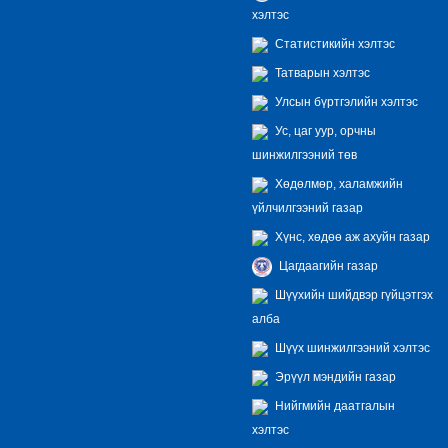
хэлтэс
Статистикийн хэлтэс
Татварын хэлтэс
Улсын бүртгэлийн хэлтэс
Ус, цаг уур, орчны
шинжилгээний төв
Хөдөлмөр, халамжийн
үйлчилгээний газар
Хүнс, хөдөө аж ахуйн газар
Цагдаагийн газар
Шүүхийн шийдвэр гүйцэтгэх
алба
Шүүх шинжилгээний хэлтэс
Эрүүл мэндийн газар
Нийгмийн даатгалын
хэлтэс