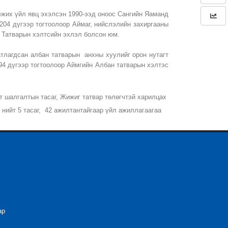
лжих үйл явц эхэлсэн 1990-ээд оноос Сангийн Яаманд
204 дүгээр тогтоолоор Аймаг, нийслэлийн захиргааны
н Татварын хэлтсийн эхлэл болсон юм.
атлагдсан албан татварын анхны хуулийг орон нутагт
94 дүгээр тогтоолоор Аймгийн Албан татварын хэлтэс
т шалгалтын тасаг, Жижиг татвар төлөгчтэй харилцах
, нийт 5 тасаг, 42 ажилтантайгаар үйл ажиллагаагаа
ар