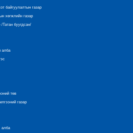
хот байгуулалтын газар
ын хөгжлийн газар
/Татан буугдсан/
н алба
тэс
ээний төв
лгээний газар
 алба