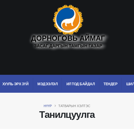
ДОРНОГОВЬ АЙМАГ
ЗАСАГ ДАРГЫН ТАМГЫН ГАЗАР
ХУУЛЬ ЭРХ ЗҮЙ
МЭДЭЭЛЭЛ
ИЛ ТОД БАЙДАЛ
ТЕНДЕР
ШИЛ
НҮҮР
ТАТВАРЫН ХЭЛТЭС
Танилцуулга