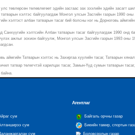
 улс төвлөрсөн төлөвлөгөөт эдийн засгаас зах зээлийн эдийн засагт ши
 татварын хэлтэс байгуулагдаж Монгол улсын Засгийн газрын 1990 оны 
гийн хэлтэст албан татварын тасаг бий болсны нэг нь Дорноговь аймгий
нд Санхүүгийн хэлтсийн Албан татварын тасаг байгуулагдаж 1990 онд б
үүлэх ажлыг зохион байгуулж, Монгол улсын Засгийн газрын 1993 оны 1
лагдсан.
вь аймгийн Татварын хэлтэс нь Захиргаа хуулийн тасаг, Татварын хянал
Бичил татвар төлөгчтэй харилцах тасаг, Замын-Үүд сумын татварын тасаг
 байна.
Агентлаг
йраг сум
Байгаль орчны газар
лтанширээ сум
Биеийн тамир, спортын газ
аланжаргалан сум
Боловсролын газар