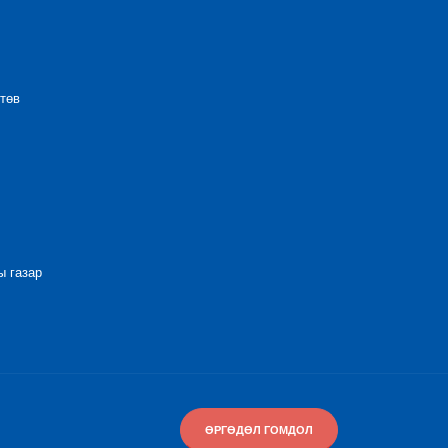
төв
 газар
ӨРГӨДӨЛ ГОМДОЛ