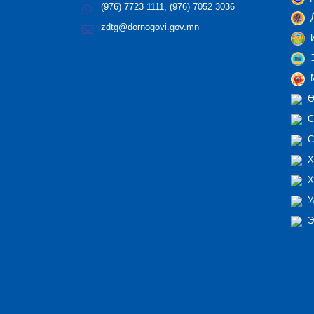
(976) 7723 1111, (976) 7052 3036
Д
zdtg@dornogovi.gov.mn
И
З
М
Ө
С
С
Х
Х
У
Э