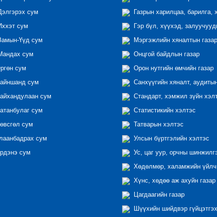
элгэрэх сум
Газрын харилцаа, барилга, 
ххэт сум
Гэр бүл, хүүхэд, залуучууд
амын-Үүд сум
Мэргэжлийн хяналтын газар 
андах сум
Онцгой байдлын газар
ргөн сум
Орон нутгийн өмчийн газар
айншанд сум
Санхүүгийн хяналт, аудиты
айхандулаан сум
Стандарт, хэмжил зүйн хэл
атанбулаг сум
Статистикийн хэлтэс
өвсгөл сум
Татварын хэлтэс
лаанбадрах сум
Улсын бүртгэлийн хэлтэс
рдэнэ сум
Ус, цаг уур, орчны шинжилг
Хөдөлмөр, халамжийн үйлчи
Хүнс, хөдөө аж ахуйн газар
Цагдаагийн газар
Шүүхийн шийдвэр гүйцэтгэх