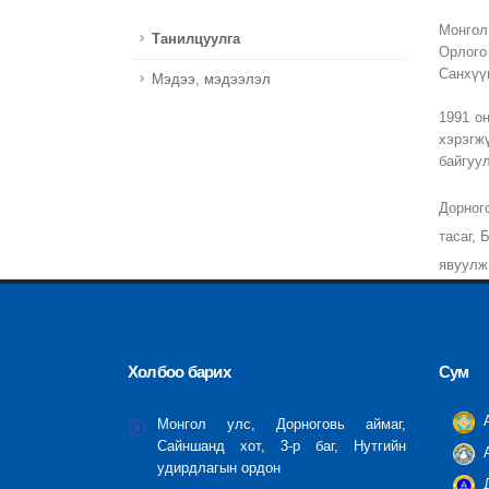
Монгол
Танилцуулга
Орлого
Санхүү
Мэдээ, мэдээлэл
1991 о
хэрэгж
байгуу
Дорного
тасаг, 
явуулж
Холбоо барих
Сум
А
Монгол улс, Дорноговь аймаг,
Сайншанд хот, 3-р баг, Нутгийн
А
удирдлагын ордон
Д