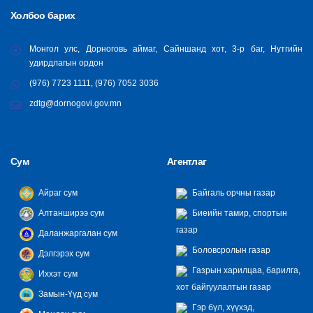
Холбоо барих
Монгол улс, Дорноговь аймаг, Сайншанд хот, 3-р баг, Нутгийн
удирдлагын ордон
(976) 7723 1111, (976) 7052 3036
zdtg@dornogovi.gov.mn
Сум
Агентлаг
Айраг сум
Байгаль орчны газар
Алтанширээ сум
Биеийн тамир, спортын
газар
Даланжаргалан сум
Боловсролын газар
Дэлгэрэх сум
Газрын харилцаа, барилга,
Иххэт сум
хот байгуулалтын газар
Замын-Үүд сум
Гэр бүл, хүүхэд,