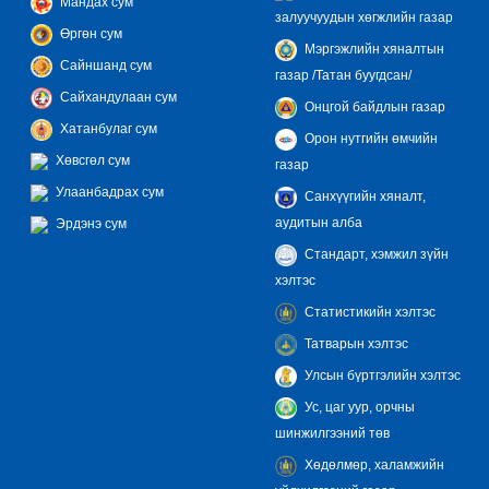
Мандах сум
залуучуудын хөгжлийн газар
Өргөн сум
Мэргэжлийн хяналтын
Сайншанд сум
газар /Татан буугдсан/
Сайхандулаан сум
Онцгой байдлын газар
Хатанбулаг сум
Орон нутгийн өмчийн
Хөвсгөл сум
газар
Улаанбадрах сум
Санхүүгийн хяналт,
аудитын алба
Эрдэнэ сум
Стандарт, хэмжил зүйн
хэлтэс
Статистикийн хэлтэс
Татварын хэлтэс
Улсын бүртгэлийн хэлтэс
Ус, цаг уур, орчны
шинжилгээний төв
Хөдөлмөр, халамжийн