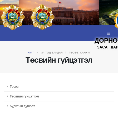
ДОРНО
ЗАСАГ ДА
НҮҮР
ИЛ ТОД БАЙДАЛ
ТӨСӨВ, САНХҮҮ
Төсвийн гүйцэтгэл
Төсөв
Төсвийн гүйцэтгэл
Аудитын дүгнэлт