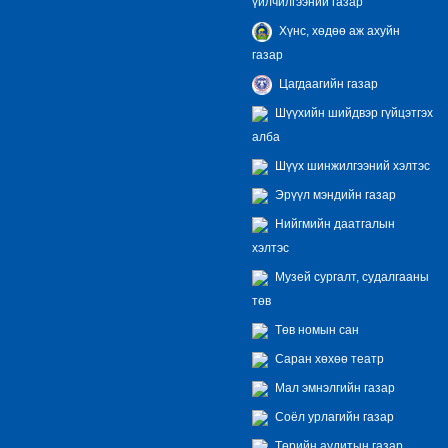
үйлчилгээний газар
Хүнс, хөдөө аж ахуйн
газар
Цагдаагийн газар
Шүүхийн шийдвэр гүйцэтгэх
алба
Шүүх шинжилгээний хэлтэс
Эрүүл мэндийн газар
Нийгмийн даатгалын
хэлтэс
Музей сургалт, судалгааны
төв
Төв номын сан
Саран хөхөө театр
Мал эмнэлгийн газар
Соёл урлагийн газар
Төрийн аудитын газар