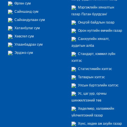
Өргөн сум
Мэргэжлийн хяналтын
Сайншанд сум
газар /Татан буугдсан/
Сайхандулаан сум
Онцгой байдлын газар
Хатанбулаг сум
Орон нутгийн өмчийн газар
Хөвсгөл сум
Санхүүгийн хяналт,
Улаанбадрах сум
аудитын алба
Эрдэнэ сум
Стандарт, хэмжил зүйн
хэлтэс
Статистикийн хэлтэс
Татварын хэлтэс
Улсын бүртгэлийн хэлтэс
Ус, цаг уур, орчны
шинжилгээний төв
Хөдөлмөр, халамжийн
үйлчилгээний газар
Хүнс, хөдөө аж ахуйн газар