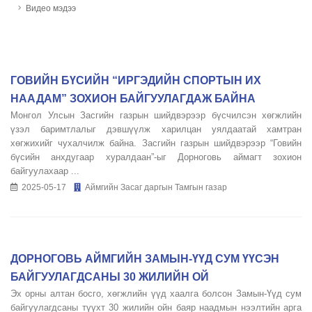
Видео мэдээ
ГОВИЙН БҮСИЙН “ИРГЭДИЙН СПОРТЫН ИХ
НААДАМ” ЗОХИОН БАЙГУУЛАГДАЖ БАЙНА
Монгол Улсын Засгийн газрын шийдвэрээр бүсчилсэн хөгжлийн
үзэл баримтлалыг дэвшүүлж харилцан уялдаатай хамтран
хөгжихийг чухалчилж байна. Засгийн газрын шийдвэрээр “Говийн
бүсийн анхдугаар хуралдаан”-ыг Дорноговь аймагт зохион
байгуулахаар ...
2025-05-17
Аймгийн Засаг даргын Тамгын газар
ДОРНОГОВЬ АЙМГИЙН ЗАМЫН-ҮҮД СУМ ҮҮСЭН
БАЙГУУЛАГДСАНЫ 30 ЖИЛИЙН ОЙ
Эх орны алтан босго, хөгжлийн үүд хаалга болсон Замын-Үүд сум
байгуулагдсаны түүхт 30 жилийн ойн баяр наадмын нээлтийн арга