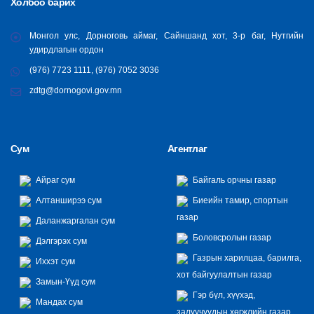
Холбоо барих
Монгол улс, Дорноговь аймаг, Сайншанд хот, 3-р баг, Нутгийн
удирдлагын ордон
(976) 7723 1111, (976) 7052 3036
zdtg@dornogovi.gov.mn
Сум
Агентлаг
Айраг сум
Байгаль орчны газар
Алтанширээ сум
Биеийн тамир, спортын
газар
Даланжаргалан сум
Боловсролын газар
Дэлгэрэх сум
Газрын харилцаа, барилга,
Иххэт сум
хот байгуулалтын газар
Замын-Үүд сум
Гэр бүл, хүүхэд,
Мандах сум
залуучуудын хөгжлийн газар