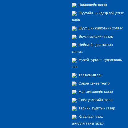
Цагдаагийн газар
Шүүхийн шийдвэр гүйцэтгэх
алба
Шүүх шинжилгээний хэлтэс
Эрүүл мэндийн газар
Нийгмийн даатгалын
хэлтэс
Музей сургалт, судалгааны
төв
Төв номын сан
Саран хөхөө театр
Мал эмнэлгийн газар
Соёл урлагийн газар
Төрийн аудитын газар
Худалдан авах
ажиллагааны газар