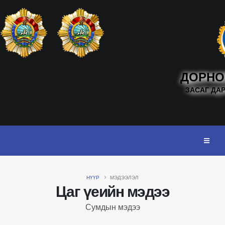
ДОРНО
ЗАСАГ ДА
НҮҮР
МЭДЭЭЛЭЛ
Цаг үеийн мэдээ
Сумдын мэдээ