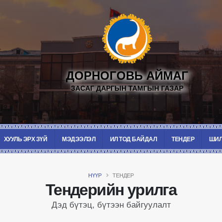
ДОРНОГОВЬ АЙМАГ
ЗАСАГ ДАРГЫН ТАМГЫН ГАЗАР
ХУУЛЬ ЭРХ ЗҮЙ
МЭДЭЭЛЭЛ
ИЛ ТОД БАЙДАЛ
ТЕНДЕР
ШИЛ
НҮҮР
ТЕНДЕР
Тендерийн урилга
Дэд бүтэц, бүтээн байгуулалт