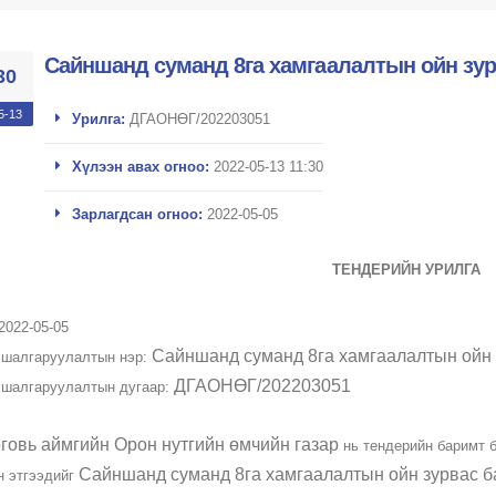
Сайншанд суманд 8га хамгаалалтын ойн зур
30
5-13
Урилга:
ДГАОНӨГ/202203051
Хүлээн авах огноо:
2022-05-13 11:30
Зарлагдсан огноо:
2022-05-05
ТЕНДЕРИЙН УРИЛГА
2022-05-05
Сайншанд суманд 8га хамгаалалтын ойн 
р шалгаруулалтын нэр:
ДГАОНӨГ/202203051
р шалгаруулалтын дугаар:
говь аймгийн Орон нутгийн өмчийн газар
нь тендерийн баримт 
Сайншанд суманд 8га хамгаалалтын ойн зурвас б
н этгээдийг