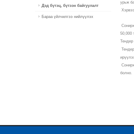
урьж б
Дэд бүтэц, бүтээн байгуулалт
Хэрвээ
Бараа үйлчилгээ нийлүүлэх
Сонирх
50,000
Тендер 
Тенде
ирүүлэ
Сонирх
болно.