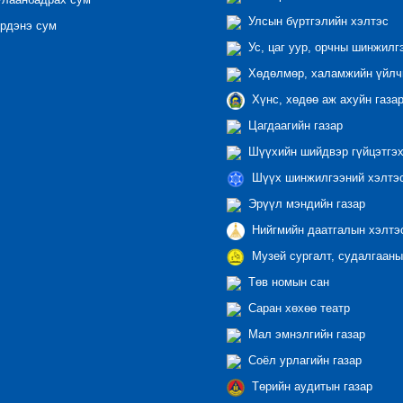
лаанбадрах сум
Улсын бүртгэлийн хэлтэс
рдэнэ сум
Ус, цаг уур, орчны шинжилг
Хөдөлмөр, халамжийн үйлчи
Хүнс, хөдөө аж ахуйн газа
Цагдаагийн газар
Шүүхийн шийдвэр гүйцэтгэх
Шүүх шинжилгээний хэлтэ
Эрүүл мэндийн газар
Нийгмийн даатгалын хэлтэ
Музей сургалт, судалгааны
Төв номын сан
Саран хөхөө театр
Мал эмнэлгийн газар
Соёл урлагийн газар
Төрийн аудитын газар