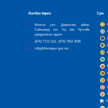
Холбоо барих
Сум
А
Монгол улс, Дорноговь аймаг,
Сайншанд хот, 3-р баг, Нутгийн
А
удирдлагын ордон
Д
(976) 7723 1111, (976) 7052 3036
Д
zdtg@dornogovi.gov.mn
И
З
М
Ө
С
С
Х
Х