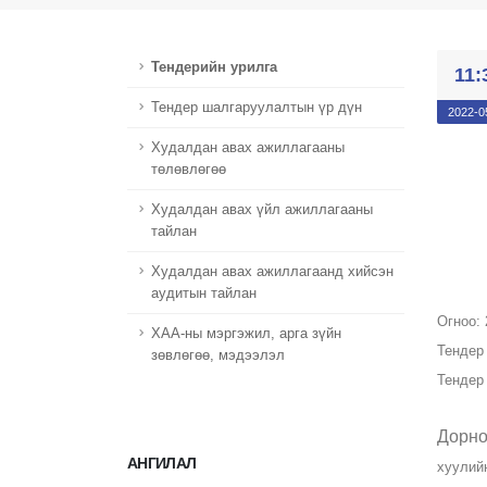
Тендерийн урилга
11:
Тендер шалгаруулалтын үр дүн
2022-0
Худалдан авах ажиллагааны
төлөвлөгөө
Худалдан авах үйл ажиллагааны
тайлан
Худалдан авах ажиллагаанд хийсэн
аудитын тайлан
Огноо: 
ХАА-ны мэргэжил, арга зүйн
​Тенде
зөвлөгөө, мэдээлэл
​Тенде
Дорно
АНГИЛАЛ
хуулий