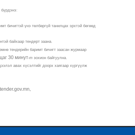
 бүрдэнэ:
мт бичигтэй үнэ төлбөргүй танилцах эрхтэй бөгөөд
нтэй байхаар тендерт заана.
өмнө тендерийн баримт бичигт заасан журмаар
цаг 30 минут
-т
зохион байгуулна.
дээлэл авах хүсэлтийг доорх хаягаар хүргүүлж
ender.gov.mn,