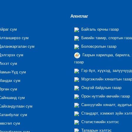
Агентлаг
йраг сум
Байгаль орчны газар
лтанширээ сум
Биеийн тамир, спортын газа
аланжаргалан сум
Боловсролын газар
элгэрэх сум
Газрын харилцаа, барилга,
газар
ххэт сум
Гэр бүл, хүүхэд, залуучууд
амын-Үүд сум
Мэргэжлийн хяналтын газар 
андах сум
Онцгой байдлын газар
ргөн сум
Орон нутгийн өмчийн газар
айншанд сум
Санхүүгийн хяналт, аудиты
айхандулаан сум
Стандарт, хэмжил зүйн хэл
атанбулаг сум
Статистикийн хэлтэс
өвсгөл сум
Татварын хэлтэс