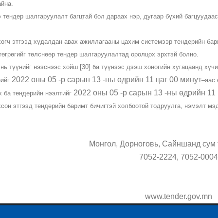
айна.
 тендер шалгаруулалт багцтай бол дараах нэр, дугаар бүхий багцуудаас
огч этгээд худалдан авах ажиллагааны цахим системээр тендерийн бари
 төгрөгийг төлснөөр тендер шалгаруулалтад оролцох эрхтэй болно.
нь түүнийг нээснээс хойш [30] ба түүнээс дээш хоногийн хугацаанд хүчи
2022 оны 05 -р сарын 13 -ны өдрийн 11 цаг 00 минут
рийг
–аас 
2022 оны 05 -р сарын 13 -ны өдрийн 11 
х ба тендерийн нээлтийг
сон этгээд тендерийн баримт бичигтэй холбоотой тодруулга, нэмэлт мэ
Монгол, Дорноговь, Сайншанд сум t
7052-2224, 7052-0004
www.tender.gov.mn