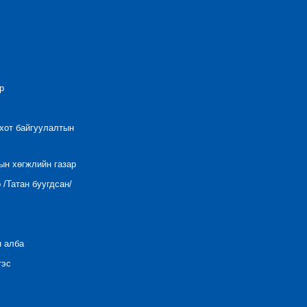
р
 хот байгуулалтын
ын хөгжлийн газар
/Татан буугдсан/
н алба
тэс