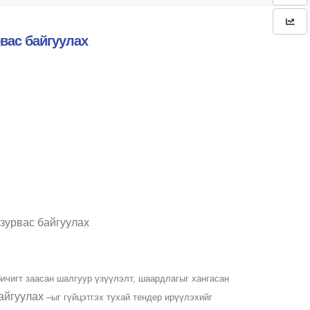
вас байгуулах
зурвас байгуулах
бичигт заасан шалгуур үзүүлэлт, шаардлагыг хангасан
айгуулах
–ыг гүйцэтгэх тухай тендер ирүүлэхийг