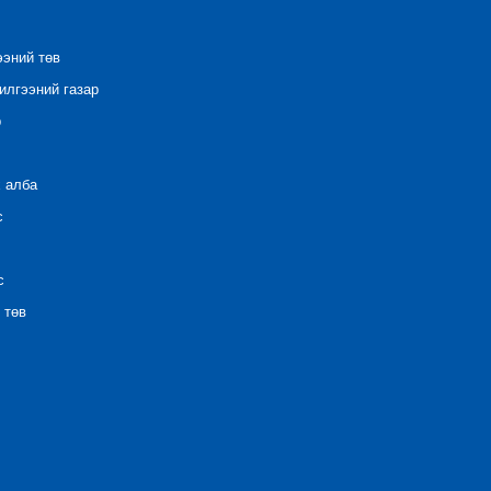
ээний төв
лгээний газар
р
 алба
с
с
 төв